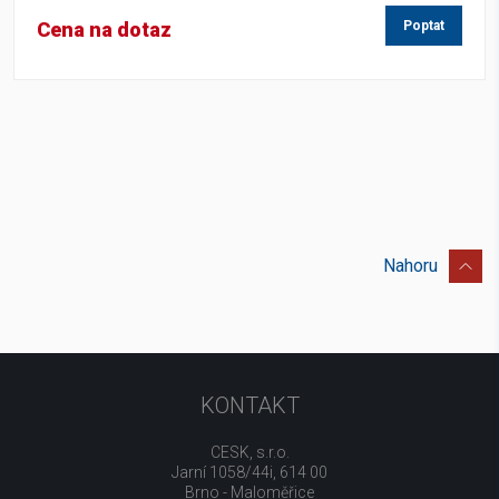
Cena na dotaz
Poptat
Nahoru
KONTAKT
CESK, s.r.o.
Jarní 1058/44i, 614 00
Brno - Maloměřice