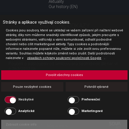
Aktuality
Our history (EN)
Stránky a aplikace využívají cookies.
UŽITEČNÉ ODKAZY
Cookies jsou soubory, které se ukládají ve vašem zařízení při načtení webové
stránky, díky nim můžeme snadněji identifikovat způsob, jakým pracujete s
Jak nakupovat
webovými stránkami, vstřícněji s vámi komunikovat, odhalit podvodné
Obchodní podmínky
chování nebo cílit marketingové aktivity. Typy cookies a podrobnější
GDPR - ochrana osobních údajů
informace naleznete popsané níže, můžete si zde zvolit svou preferovanou
Profil zadavatele
variantu. Souhlas můžete kdykoliv změnit nebo zrušit. Další podrobnosti
naleznete v
Sdělení před uzavřením kupní smlouvy pro spotřebitele
zásadách ochrany soukromí společnosti Google
.
Poučení o odstoupení od smlouvy pro spotřebitele dle nař. vl.
č. 363/2013 Sb.
Doprava
Povolit všechny cookies
Platba
Vrácení zboží
Pouze nezbytné cookies
Potvrdit vybrané
Povinná publicita
Nezbytné
Preferenční
Analytické
Marketingové
Zobrazit cookie info
Copyright CESK 2026 |
Mapa webu