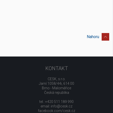
Nahoru
KONTAKT
CESK, s.r.o.
Jarní 1058/44i, 614 00
Brno - Maloměřice
Česká republika
tel.: +420 511 189 990
email:
info@cesk.cz
facebook.com/cesk.cz