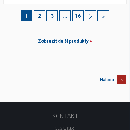
1
2
3
...
16
Zobrazit další produkty
»
Nahoru
KONTAKT
CESK, s.r.o.