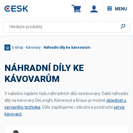
MENU
E-shop
›
Kávovary
›
Náhradní díly ke kávovarům
NÁHRADNÍ DÍLY KE
KÁVOVARŮM
V nabídce najdete řadu náhradních dílů na kávovary. Další náhradní
díly na kávovary DeLonghi, Kenwood a Braun je možné
objednat u
servisního technika
. Dále zajišťujeme i záruční a pozáruční
servis
kávovarů
.