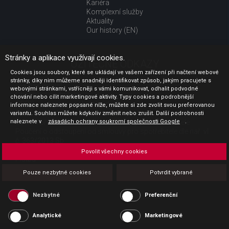
Kariéra
Komplexní služby
Aktuality
Our history (EN)
Stránky a aplikace využívají cookies.
UŽITEČNÉ ODKAZY
Cookies jsou soubory, které se ukládají ve vašem zařízení při načtení webové
stránky, díky nim můžeme snadněji identifikovat způsob, jakým pracujete s
Jak nakupovat
webovými stránkami, vstřícněji s vámi komunikovat, odhalit podvodné
Obchodní podmínky
chování nebo cílit marketingové aktivity. Typy cookies a podrobnější
GDPR - ochrana osobních údajů
informace naleznete popsané níže, můžete si zde zvolit svou preferovanou
Profil zadavatele
variantu. Souhlas můžete kdykoliv změnit nebo zrušit. Další podrobnosti
naleznete v
Sdělení před uzavřením kupní smlouvy pro spotřebitele
zásadách ochrany soukromí společnosti Google
.
Poučení o odstoupení od smlouvy pro spotřebitele dle nař. vl.
č. 363/2013 Sb.
Doprava
Povolit všechny cookies
Platba
Vrácení zboží
Pouze nezbytné cookies
Potvrdit vybrané
Povinná publicita
Nezbytné
Preferenční
Analytické
Marketingové