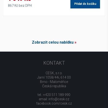
Přidat do košíku
867 Kč bez DPH
Zobrazit celou nabídku
»
KONTAKT
CESK, s.r.o.
Jarní 1058/44i, 614 00
Brno - Maloměřice
Česká republika
tel.: +420 511 189 990
email:
info@cesk.cz
facebook.com/cesk.cz