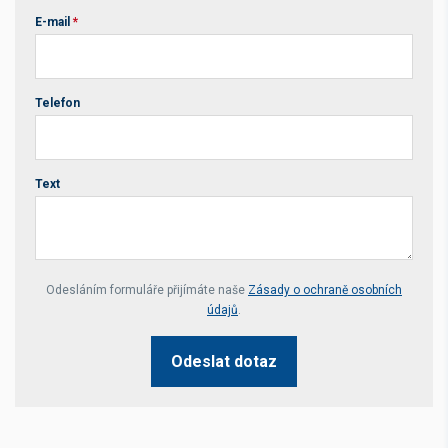
E-mail
*
Telefon
Text
Your website *
Odesláním formuláře přijímáte naše
Zásady o ochraně osobních
údajů
.
Odeslat dotaz