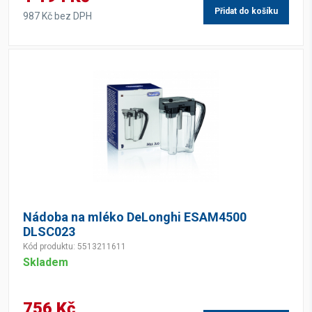
Přidat do košíku
987 Kč bez DPH
Nádoba na mléko DeLonghi ESAM4500
DLSC023
Kód produktu: 5513211611
Skladem
756 Kč