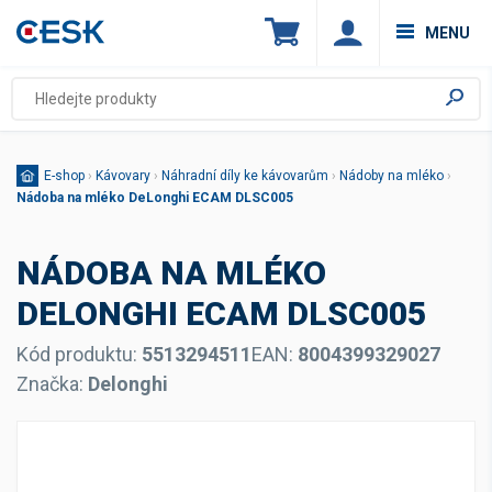
MENU
E-shop
›
Kávovary
›
Náhradní díly ke kávovarům
›
Nádoby na mléko
›
Nádoba na mléko DeLonghi ECAM DLSC005
NÁDOBA NA MLÉKO
DELONGHI ECAM DLSC005
Kód produktu:
5513294511
EAN:
8004399329027
Značka:
Delonghi