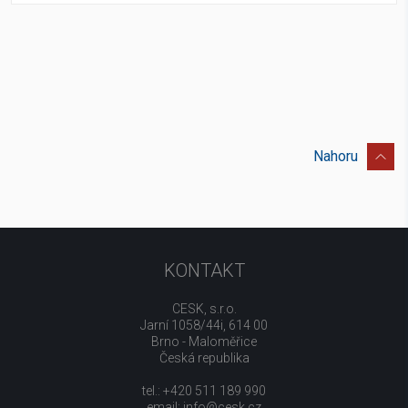
Nahoru
KONTAKT
CESK, s.r.o.
Jarní 1058/44i, 614 00
Brno - Maloměřice
Česká republika
tel.: +420 511 189 990
email:
info@cesk.cz