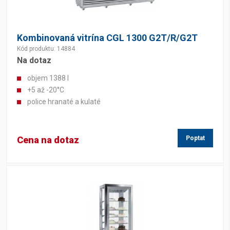
Kombinovaná vitrína CGL 1300 G2T/R/G2T
Kód produktu: 14884
Na dotaz
objem 1388 l
+5 až -20°C
police hranaté a kulaté
Cena na dotaz
Poptat