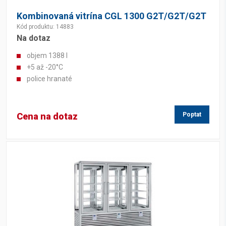
Kombinovaná vitrína CGL 1300 G2T/G2T/G2T
Kód produktu: 14883
Na dotaz
objem 1388 l
+5 až -20°C
police hranaté
Cena na dotaz
Poptat