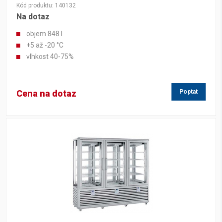
Kód produktu: 140132
Na dotaz
objem 848 l
+5 až -20 °C
vlhkost 40-75%
Cena na dotaz
Poptat