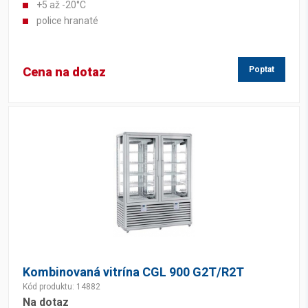
+5 až -20°C
police hranaté
Cena na dotaz
Poptat
Kombinovaná vitrína CGL 900 G2T/R2T
Kód produktu: 14882
Na dotaz