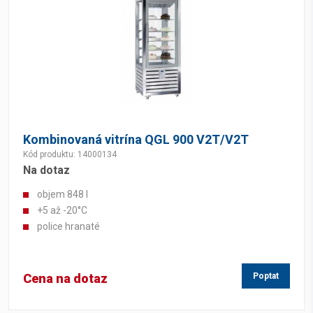
Kombinovaná vitrína QGL 900 V2T/V2T
Kód produktu: 14000134
Na dotaz
objem 848 l
+5 až -20°C
police hranaté
Cena na dotaz
Poptat