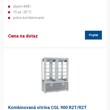
objem 848 l
+5 až -20 °C
police kombinované
Cena na dotaz
Poptat
Kombinovaná vitrína CGL 900 R2T/R2T