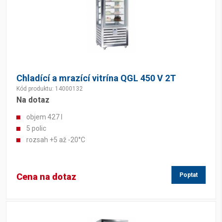
Chladící a mrazící vitrína QGL 450 V 2T
Kód produktu: 14000132
Na dotaz
objem 427 l
5 polic
rozsah +5 až -20°C
Cena na dotaz
Poptat