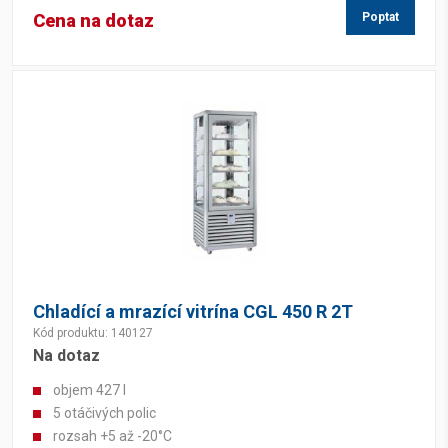
Cena na dotaz
Poptat
Chladící a mrazící vitrína CGL 450 R 2T
Kód produktu: 140127
Na dotaz
objem 427 l
5 otáčivých polic
rozsah +5 až -20°C