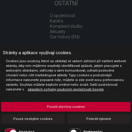
OSTATNÍ
O společnosti
Kariéra
Komplexní služby
Aktuality
Our history (EN)
Stránky a aplikace využívají cookies.
UŽITEČNÉ ODKAZY
Cookies jsou soubory, které se ukládají ve vašem zařízení při načtení webové
stránky, díky nim můžeme snadněji identifikovat způsob, jakým pracujete s
Jak nakupovat
webovými stránkami, vstřícněji s vámi komunikovat, odhalit podvodné
Obchodní podmínky
chování nebo cílit marketingové aktivity. Typy cookies a podrobnější
GDPR - ochrana osobních údajů
informace naleznete popsané níže, můžete si zde zvolit svou preferovanou
Profil zadavatele
variantu. Souhlas můžete kdykoliv změnit nebo zrušit. Další podrobnosti
naleznete v
Sdělení před uzavřením kupní smlouvy pro spotřebitele
zásadách ochrany soukromí společnosti Google
.
Poučení o odstoupení od smlouvy pro spotřebitele dle nař. vl.
č. 363/2013 Sb.
Doprava
Povolit všechny cookies
Platba
Vrácení zboží
Pouze nezbytné cookies
Potvrdit vybrané
Povinná publicita
Nezbytné
Preferenční