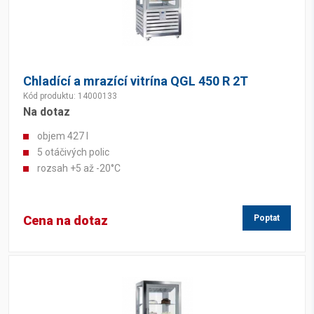
Chladící a mrazící vitrína QGL 450 R 2T
Kód produktu: 14000133
Na dotaz
objem 427 l
5 otáčivých polic
rozsah +5 až -20°C
Cena na dotaz
Poptat