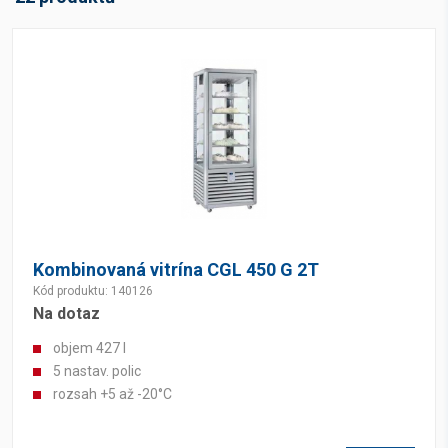
Kombinovaná vitrína CGL 450 G 2T
Kód produktu: 140126
Na dotaz
objem 427 l
5 nastav. polic
rozsah +5 až -20°C