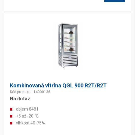
Kombinovaná vitrína QGL 900 R2T/R2T
Kód produktu: 14000136
Na dotaz
objem 848 l
+5 až -20 °C
vlhkost 40-75%