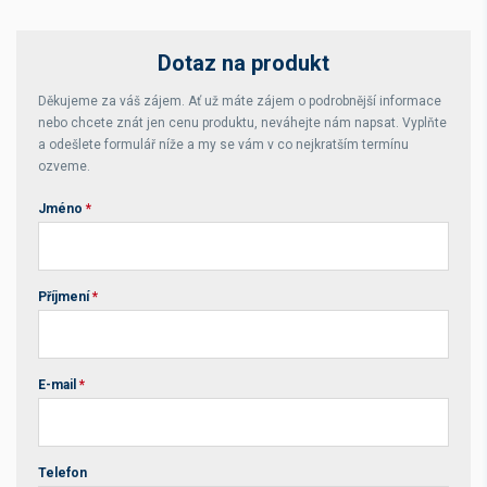
Dotaz na produkt
Děkujeme za váš zájem. Ať už máte zájem o podrobnější informace
nebo chcete znát jen cenu produktu, neváhejte nám napsat. Vyplňte
a odešlete formulář níže a my se vám v co nejkratším termínu
ozveme.
Jméno
*
Příjmení
*
E-mail
*
Telefon