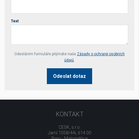
Text
Your website *
Odesláním formuláře přijímáte naše
Zásady o ochraně osobních
údajů
.
Odeslat dotaz
KONTAKT
CESK, s.r.o.
Jarní 1058/44i, 614 00
Brno - Maloměřice