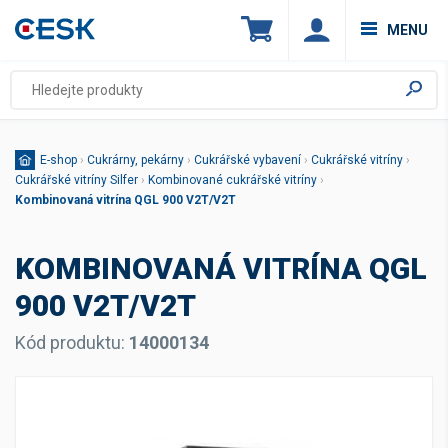
MENU
E-shop
›
Cukrárny, pekárny
›
Cukrářské vybavení
›
Cukrářské vitríny
›
Cukrářské vitríny Silfer
›
Kombinované cukrářské vitríny
›
Kombinovaná vitrína QGL 900 V2T/V2T
KOMBINOVANÁ VITRÍNA QGL
900 V2T/V2T
Kód produktu:
14000134