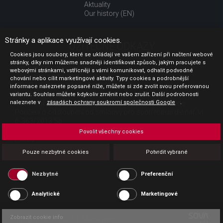
Aktuality
Our history (EN)
Stránky a aplikace využívají cookies.
UŽITEČNÉ ODKAZY
Cookies jsou soubory, které se ukládají ve vašem zařízení při načtení webové
stránky, díky nim můžeme snadněji identifikovat způsob, jakým pracujete s
Jak nakupovat
webovými stránkami, vstřícněji s vámi komunikovat, odhalit podvodné
Obchodní podmínky
chování nebo cílit marketingové aktivity. Typy cookies a podrobnější
GDPR - ochrana osobních údajů
informace naleznete popsané níže, můžete si zde zvolit svou preferovanou
Profil zadavatele
variantu. Souhlas můžete kdykoliv změnit nebo zrušit. Další podrobnosti
naleznete v
Sdělení před uzavřením kupní smlouvy pro spotřebitele
zásadách ochrany soukromí společnosti Google
.
Poučení o odstoupení od smlouvy pro spotřebitele dle nař. vl.
č. 363/2013 Sb.
Doprava
Povolit všechny cookies
Platba
Vrácení zboží
Pouze nezbytné cookies
Potvrdit vybrané
Povinná publicita
Nezbytné
Preferenční
Analytické
Marketingové
Zobrazit cookie info
Copyright CESK 2026 |
Mapa webu