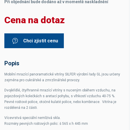
Při objednání bude dodáno až v momentě naskladnění
Cena na dotaz
Chci zjistit cenu
Popis
Mobilní mrazící panoramatické vitríny SILFER výrobní řady GL jsou určeny
zejména pro cukrářské a zmrzlinářské provozy.
Dvojkřídlé, čtyřhranné mrazící vitríny s nuceným oběhem vzduchu, na
pojezdových kolečkách s aretací pohybu, s vlhkostí vzduchu 40-75 %.
Pevné roštové police, otočné kulaté police, nebo kombinace. Vitrína je
rozdělená na 2 části.
Vícevrstvá speciální nemlživá skla.
Rozměry pevných roštových polic: š 565 x h 445 mm