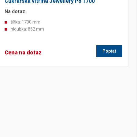
Cukrářská vitrína Jewellery P8 1700
Na dotaz
šířka: 1700 mm
hloubka: 852 mm
Poptat
Cena na dotaz