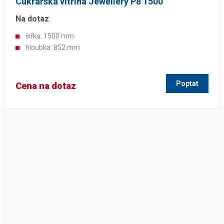
Cukrářská vitrína Jewellery P8 1500
Na dotaz
šířka: 1500 mm
hloubka: 852 mm
Poptat
Cena na dotaz