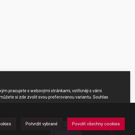
akým pracujete s webovými stránkami, vstřícněji s vámi
 můžete si zde zvolit svou preferovanou variantu. Souhlas
DKAZY
ookies
Potvrdit vybrané
Povolit všechny cookies