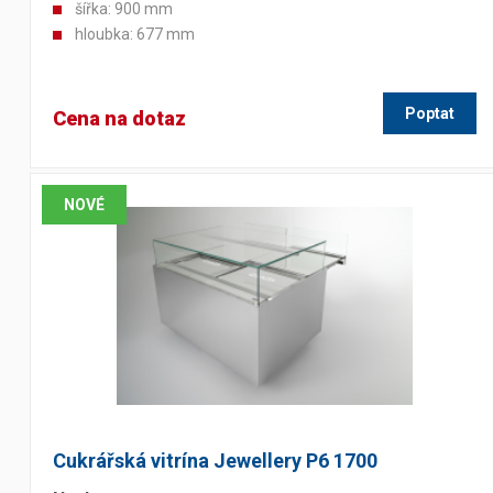
šířka: 900 mm
hloubka: 677 mm
Výčepní stoly a desky
Poptat
Cena na dotaz
NOVÉ
Cukrářská vitrína Jewellery P6 1700