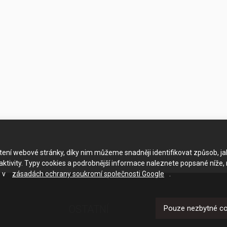
ačtení webové stránky, díky nim můžeme snadněji identifikovat způsob, j
ktivity. Typy cookies a podrobnější informace naleznete popsané níže,
e v
zásadách ochrany soukromí společnosti Google
.
OSTATNÍ
UŽITEČNÉ O
Pouze nezbytné c