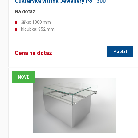
Cukrářská vitrína Jewellery P8 1300
Na dotaz
šířka: 1300 mm
hloubka: 852 mm
Poptat
Cena na dotaz
NOVÉ