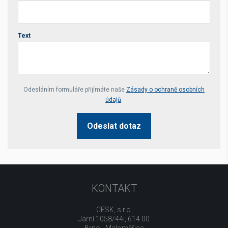
Text
Your website *
Odesláním formuláře přijímáte naše
Zásady o ochraně osobních
údajů
.
Odeslat dotaz
KONTAKT
CESK, s.r.o.
Jarní 1058/44i, 614 00