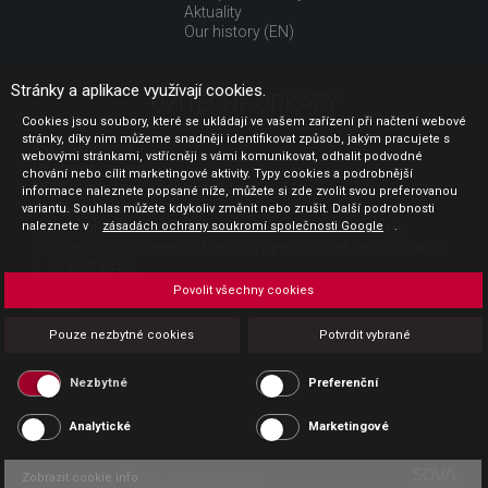
Aktuality
Our history (EN)
Stránky a aplikace využívají cookies.
UŽITEČNÉ ODKAZY
Cookies jsou soubory, které se ukládají ve vašem zařízení při načtení webové
stránky, díky nim můžeme snadněji identifikovat způsob, jakým pracujete s
Jak nakupovat
webovými stránkami, vstřícněji s vámi komunikovat, odhalit podvodné
Obchodní podmínky
chování nebo cílit marketingové aktivity. Typy cookies a podrobnější
GDPR - ochrana osobních údajů
informace naleznete popsané níže, můžete si zde zvolit svou preferovanou
Profil zadavatele
variantu. Souhlas můžete kdykoliv změnit nebo zrušit. Další podrobnosti
naleznete v
Sdělení před uzavřením kupní smlouvy pro spotřebitele
zásadách ochrany soukromí společnosti Google
.
Poučení o odstoupení od smlouvy pro spotřebitele dle nař. vl.
č. 363/2013 Sb.
Doprava
Povolit všechny cookies
Platba
Vrácení zboží
Pouze nezbytné cookies
Potvrdit vybrané
Povinná publicita
Nezbytné
Preferenční
Analytické
Marketingové
Zobrazit cookie info
Copyright CESK 2026 |
Mapa webu