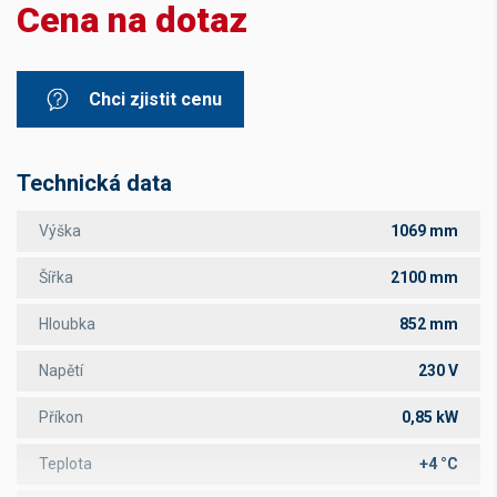
Cena na dotaz
Chci zjistit cenu
Technická data
Výška
1069 mm
Šířka
2100 mm
Hloubka
852 mm
Napětí
230 V
Příkon
0,85 kW
Teplota
+4 °C