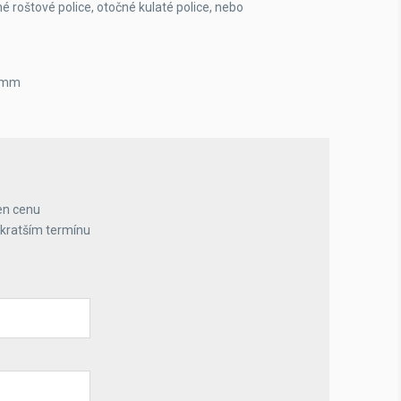
é roštové police, otočné kulaté police, nebo
5 mm
en cenu
jkratším termínu