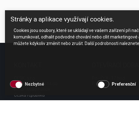
Stránky a aplikace využívají cookies.
Cookies jsou soubory, které se ukládají ve vašem zařízení při n
komunikovat, odhalit podvodné chování nebo cílit marketingové a
můžete kdykoliv změnit nebo zrušit. Další podrobnosti naleznet
KONTAKT
OTEVÍRACÍ DOBA
CESK, s.r.o.
Po - Čt 8 - 17 hod.
Jarní 1058/44i, 614 00
Pá 8 - 15 hod.
Nezbytné
Preferenční
Brno - Maloměřice
Česká republika
tel.: +420 511 189 990
email:
info@cesk.cz
facebook.com/cesk.cz