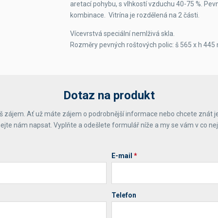
aretací pohybu, s vlhkostí vzduchu 40-75 %. Pevn
kombinace. Vitrína je rozdělená na 2 části.
Vícevrstvá speciální nemlživá skla.
Rozměry pevných roštových polic: š 565 x h 44
Dotaz na produkt
 zájem. Ať už máte zájem o podrobnější informace nebo chcete znát j
ejte nám napsat. Vyplňte a odešlete formulář níže a my se vám v co ne
E-mail
*
Telefon