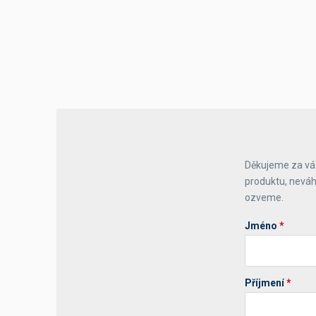
Výčepní stoly a desky
Děkujeme za váš
produktu, neváh
ozveme.
Jméno
*
Příjmení
*