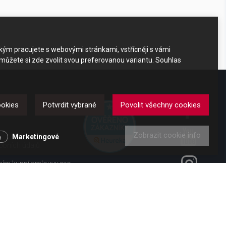
akým pracujete s webovými stránkami, vstřícněji s vámi
 můžete si zde zvolit svou preferovanou variantu. Souhlas
DKAZY
ookies
Potvrdit vybrané
Povolit všechny cookies
Zobrazit cookie info
y
Marketingové
obních údajů
ením kupní smlouvy pro
ení od smlouvy pro
 vl. č. 363/2013 Sb.