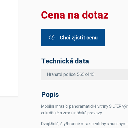
Dávkovače vody
Páky
Sítka
Cena na dotaz
Transportní vozíky
Hadičky do mlékovek
Nádoby na vodu
Hrnce a pánve
Nádoby na sedlinu
Odkapní mřížky
Násypky kávy
Chci zjistit cenu
Kuchyňské pomůcky
Technická data
Hranaté police 565x445
Sanitace
Popis
Sanitační technika
Čistící prostředky
Mobilní mrazící panoramatické vitríny SILFER vý
Náhradní díly
cukrářské a zmrzlinářské provozy.
Dvojkřídlé, čtyřhranné mrazící vitríny s nucen