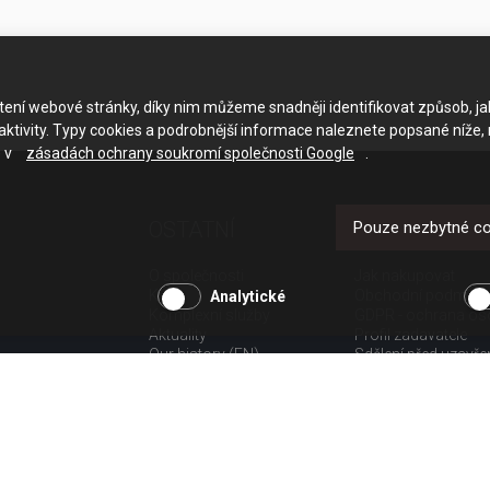
ačtení webové stránky, díky nim můžeme snadněji identifikovat způsob, j
ktivity. Typy cookies a podrobnější informace naleznete popsané níže,
e v
zásadách ochrany soukromí společnosti Google
.
OSTATNÍ
UŽITEČNÉ O
Pouze nezbytné c
O společnosti
Jak nakupovat
Kariéra
Obchodní podmínk
Analytické
Komplexní služby
GDPR - ochrana os
Aktuality
Profil zadavatele
Our history (EN)
Sdělení před uzavř
spotřebitele
Poučení o odstoup
spotřebitele dle nař.
Doprava
Platba
Vrácení zboží