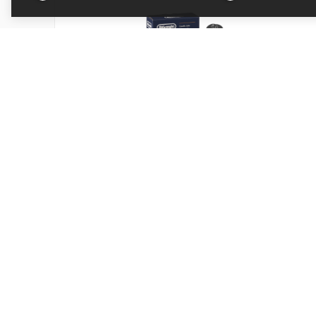
Nádoba na mléko DeLonghi ECAM START-
EVO DLSC035
Kód produktu: AS00009731
Skladem
Objem: 0,24 l. Vhodné do myčky nádobí, všechny
komponenty musí být...
602 Kč
Přidat do košíku
497 Kč bez DPH