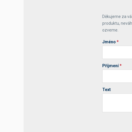
Výčepní stoly a desky
Děkujeme za váš
produktu, neváh
ozveme.
Jméno
*
Příjmení
*
Text
Your website 