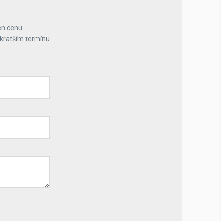
en cenu
jkratším termínu