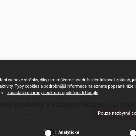
ačtení webové stránky, díky nim můžeme snadněji identifikovat způsob, j
ktivity. Typy cookies a podrobnější informace naleznete popsané níže,
e v
zásadách ochrany soukromí společnosti Google
.
alší produkty v kategorii Nádoby na mlé
Pouze nezbytné c
Prohlédněte si další 4 podobné produkty v kategorii Nádoby na mléko
Analytické