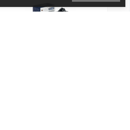
Nádoba na mléko DeLonghi ECAM
DLSC011
Kód produktu: 5513294571
Skladem
1 350 Kč
Přidat do košíku
1 116 Kč bez DPH