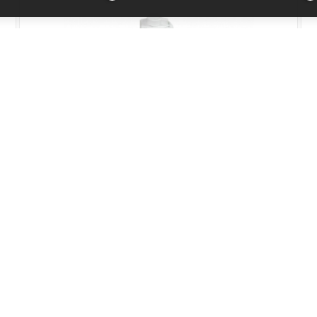
Nádoba na mléko DeLonghi ELETTA
EXPLORE (Cold) DLSC030
Kód produktu: AS00005735
Skladem
1 292 Kč
Přidat do košíku
1 068 Kč bez DPH