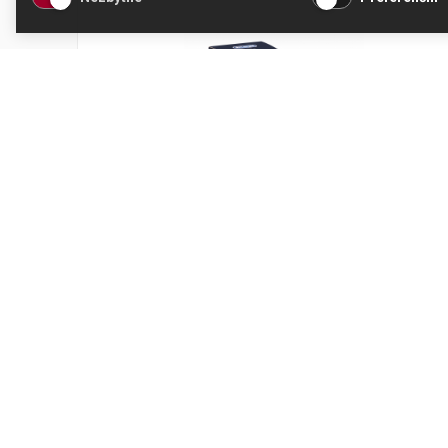
Nádoba na mléko DeLonghi Primadonna
Soul DLSC027
Kód produktu: AS00001199
Skladem
1 077 Kč
Přidat do košíku
890 Kč bez DPH