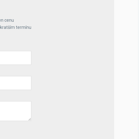
en cenu
jkratším termínu