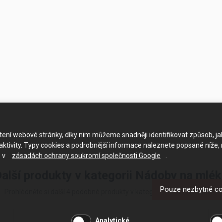
ačtení webové stránky, díky nim můžeme snadněji identifikovat způsob, j
ktivity. Typy cookies a podrobnější informace naleznete popsané níže,
e v
zásadách ochrany soukromí společnosti Google
.
alší produkty v kategorii Nádoby na mlé
Pouze nezbytné c
Prohlédněte si další 4 podobné produkty v kategorii Nádoby na mléko
Analytické