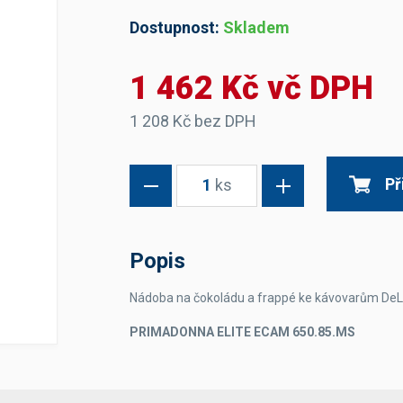
Dávkovače vody
Páky
Sítka
Dostupnost:
Skladem
Transportní vozíky
Hadičky do mlékovek
Nádoby na vodu
Hrnce a pánve
Nádoby na sedlinu
Odkapní mřížky
1 462 Kč vč DPH
Násypky kávy
1 208 Kč bez DPH
Kuchyňské pomůcky
Př
1
ks
Popis
Sanitace
Nádoba na čokoládu a frappé ke kávovarům DeL
Sanitační technika
Čistící prostředky
PRIMADONNA ELITE ECAM 650.85.MS
Náhradní díly