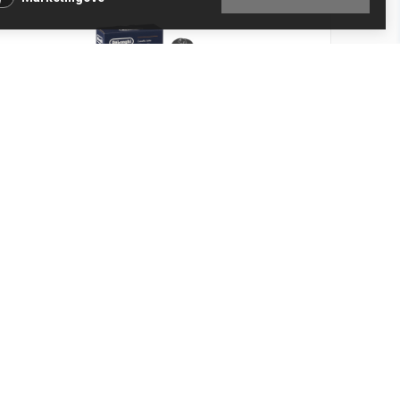
Nádoba na mléko DeLonghi ECAM START-
EVO DLSC035
Kód produktu: AS00009731
Skladem
Objem: 0,24 l. Vhodné do myčky nádobí, všechny
komponenty musí být...
602 Kč
Přidat do košíku
497 Kč bez DPH