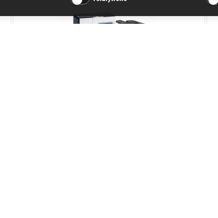
Nádoba na mléko DeLonghi ESAM420/460
DLSC022
Kód produktu: 5513284371
Skladem
1 025 Kč
Přidat do košíku
847 Kč bez DPH