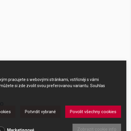
akým pracujete s webovými stránkami, vstřícněji s vámi
 můžete si zde zvolit svou preferovanou variantu. Souhlas
ko
ookies
Potvrdit vybrané
Povolit všechny cookies
Zobrazit cookie info
Marketingové