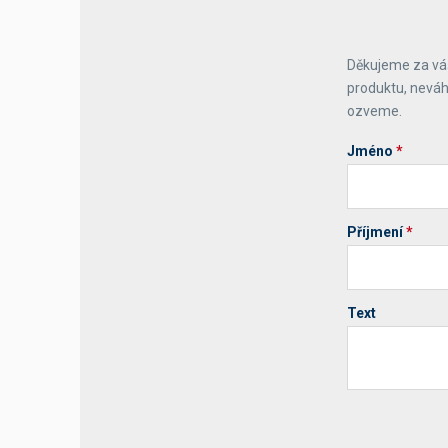
Výčepní stoly a desky
Děkujeme za váš
produktu, neváh
ozveme.
Jméno
*
Příjmení
*
Text
Your website 