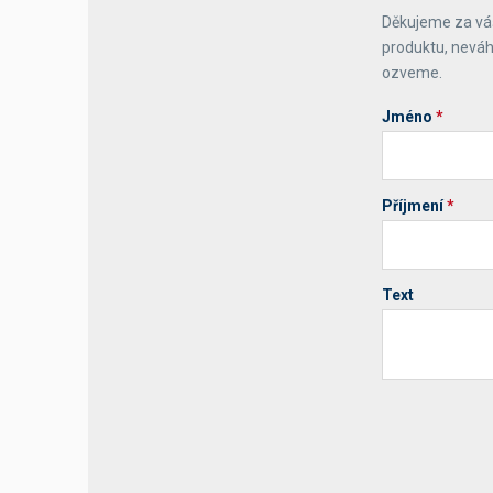
Děkujeme za váš
Výčepní stoly a desky
produktu, neváh
ozveme.
Jméno
*
Příjmení
*
Text
Your website 