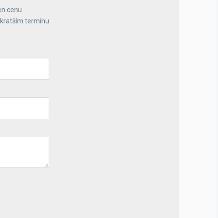
en cenu
jkratším termínu