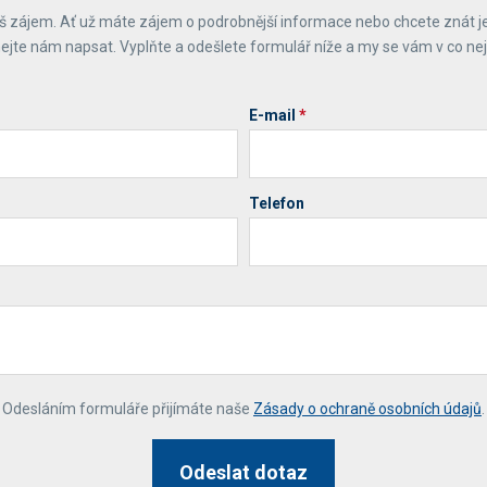
 zájem. Ať už máte zájem o podrobnější informace nebo chcete znát j
ejte nám napsat. Vyplňte a odešlete formulář níže a my se vám v co ne
E-mail
*
Telefon
*
Odesláním formuláře přijímáte naše
Zásady o ochraně osobních údajů
.
Odeslat dotaz