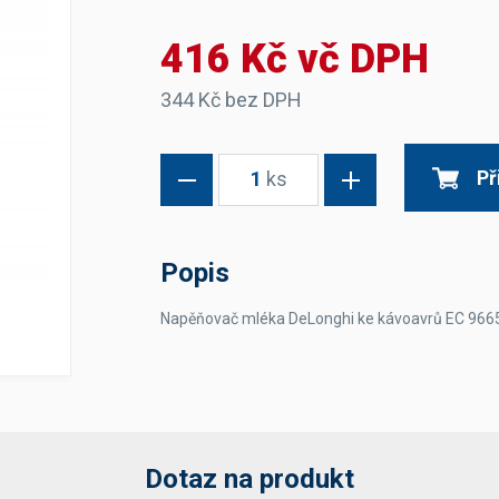
Dávkovače vody
Páky
Sítka
416 Kč vč DPH
Transportní vozíky
Hadičky do mlékovek
Nádoby na vodu
Hrnce a pánve
Nádoby na sedlinu
Odkapní mřížky
344 Kč bez DPH
Násypky kávy
Př
1
ks
Kuchyňské pomůcky
Popis
Napěňovač mléka DeLonghi ke kávoavrů EC 9665
Sanitace
Sanitační technika
Čistící prostředky
Náhradní díly
Dotaz na produkt