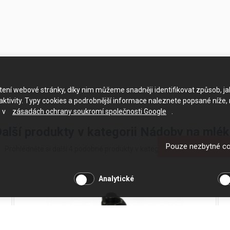
ačtení webové stránky, díky nim můžeme snadněji identifikovat způsob, j
ktivity. Typy cookies a podrobnější informace naleznete popsané níže,
e v
zásadách ochrany soukromí společnosti Google
.
alší produkty v kategorii Nádoby na mlé
Pouze nezbytné c
Prohlédněte si další 4 podobné produkty v kategorii Nádoby na mléko
Analytické