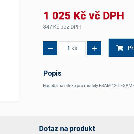
Dávkovače vody
Páky
Sítka
1 025 Kč vč DPH
Transportní vozíky
Hadičky do mlékovek
Nádoby na vodu
Hrnce a pánve
Nádoby na sedlinu
Odkapní mřížky
847 Kč bez DPH
Násypky kávy
Př
1
ks
Kuchyňské pomůcky
Popis
Nádoba na mléko pro modely ESAM 420, ESAM 
Sanitace
Sanitační technika
Čistící prostředky
Náhradní díly
Dotaz na produkt