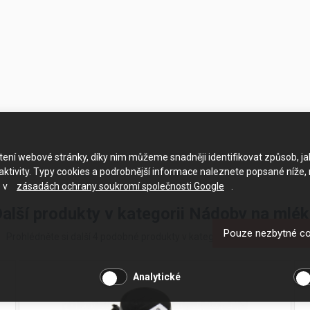
ačtení webové stránky, díky nim můžeme snadněji identifikovat způsob, j
ktivity. Typy cookies a podrobnější informace naleznete popsané níže,
e v
zásadách ochrany soukromí společnosti Google
.
alší produkty v kategorii Nádoby na mlé
Pouze nezbytné c
Prohlédněte si další 4 podobné produkty v kategorii Nádoby na mléko
Analytické