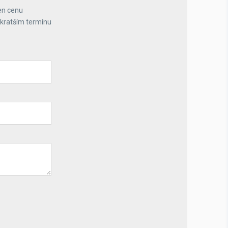
en cenu
jkratším termínu