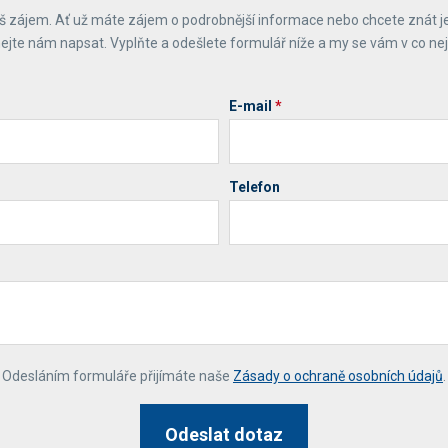
 zájem. Ať už máte zájem o podrobnější informace nebo chcete znát j
ejte nám napsat. Vyplňte a odešlete formulář níže a my se vám v co ne
E-mail
*
Telefon
*
Odesláním formuláře přijímáte naše
Zásady o ochraně osobních údajů
.
Odeslat dotaz