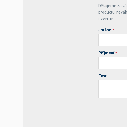
Děkujeme za váš
Výčepní stoly a desky
produktu, neváh
ozveme.
Jméno
*
Příjmení
*
Text
Your website 