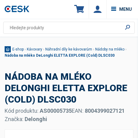
MENU
E-shop
›
Kávovary
›
Náhradní díly ke kávovarům
›
Nádoby na mléko
›
Nádoba na mléko DeLonghi ELETTA EXPLORE (Cold) DLSC030
NÁDOBA NA MLÉKO
DELONGHI ELETTA EXPLORE
(COLD) DLSC030
Kód produktu:
AS00005735
EAN:
8004399027121
Značka:
Delonghi