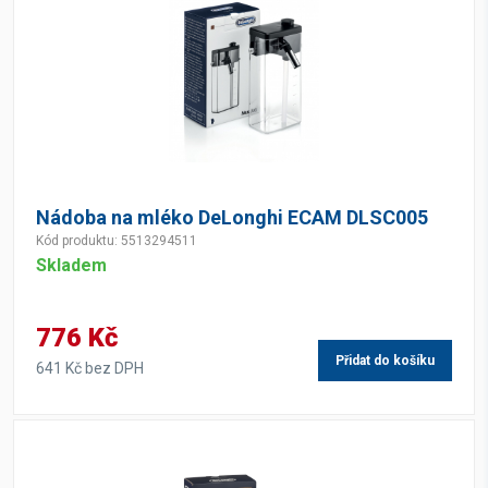
Nádoba na mléko DeLonghi ECAM DLSC005
Kód produktu: 5513294511
Skladem
776 Kč
Přidat do košíku
641 Kč bez DPH