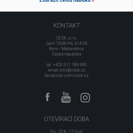
Zobrazit celou nabídku
»
KONTAKT
CESK, s.r.o.
Jarní 1058/44i, 614 00
Brno - Maloměřice
Česká republika
tel.: +420 511 189 990
email:
info@cesk.cz
facebook.com/cesk.cz
OTEVÍRACÍ DOBA
Po - Čt 8 - 17 hod.