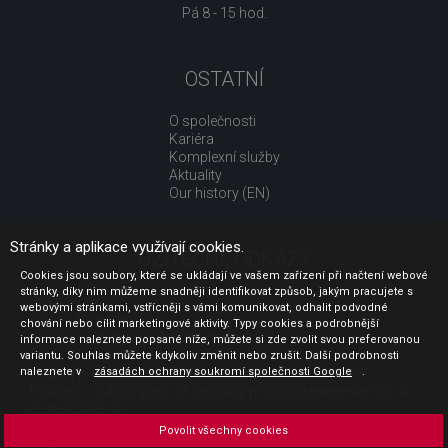
Pá 8 - 15 hod.
OSTATNÍ
O společnosti
Kariéra
Komplexní služby
Aktuality
Our history (EN)
Stránky a aplikace využívají cookies.
UŽITEČNÉ ODKAZY
Cookies jsou soubory, které se ukládají ve vašem zařízení při načtení webové
stránky, díky nim můžeme snadněji identifikovat způsob, jakým pracujete s
Jak nakupovat
webovými stránkami, vstřícněji s vámi komunikovat, odhalit podvodné
Obchodní podmínky
chování nebo cílit marketingové aktivity. Typy cookies a podrobnější
GDPR - ochrana osobních údajů
informace naleznete popsané níže, můžete si zde zvolit svou preferovanou
Profil zadavatele
variantu. Souhlas můžete kdykoliv změnit nebo zrušit. Další podrobnosti
naleznete v
Sdělení před uzavřením kupní smlouvy pro spotřebitele
zásadách ochrany soukromí společnosti Google
.
Poučení o odstoupení od smlouvy pro spotřebitele dle nař. vl.
č. 363/2013 Sb.
Doprava
Povolit všechny cookies
Platba