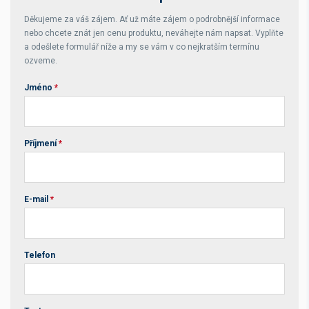
Děkujeme za váš zájem. Ať už máte zájem o podrobnější informace
nebo chcete znát jen cenu produktu, neváhejte nám napsat. Vyplňte
a odešlete formulář níže a my se vám v co nejkratším termínu
ozveme.
Jméno
*
Příjmení
*
E-mail
*
Telefon