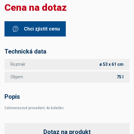
Cena na dotaz
Chci zjistit cenu
Technická data
Rozměr
ø 53 x 61 cm
Objem
75 l
Popis
Celonerezové provedení; 4x kolečko.
Dotaz na produkt