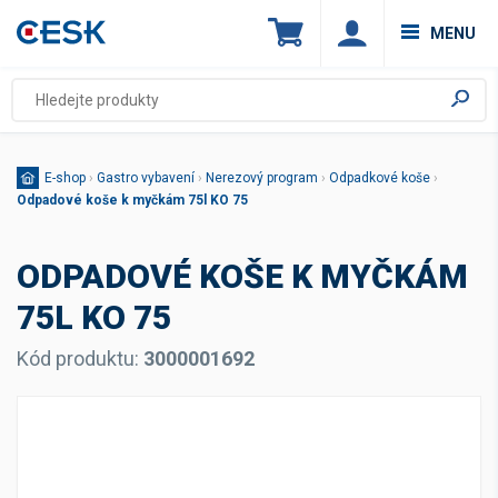
MENU
E-shop
›
Gastro vybavení
›
Nerezový program
›
Odpadkové koše
›
Odpadové koše k myčkám 75l KO 75
ODPADOVÉ KOŠE K MYČKÁM
75L KO 75
Kód produktu:
3000001692