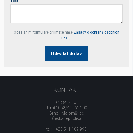
Text
Your website *
Odesláním formuláře přijímáte naše
Zásady o ochraně osobních
údajů
.
Odeslat dotaz
KONTAKT
CESK, s.r.o.
Jarní 1058/44i, 614 00
Brno - Maloměřice
Česká republika
tel.: +420 511 189 990