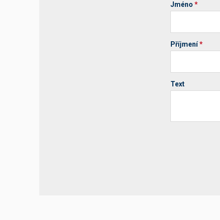
Jméno
*
Příjmení
*
Text
Your website 