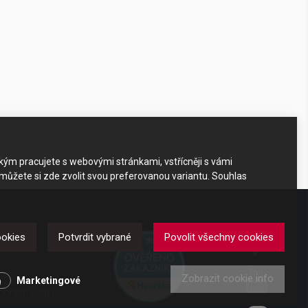
akým pracujete s webovými stránkami, vstřícněji s vámi
 můžete si zde zvolit svou preferovanou variantu. Souhlas
DKAZY
ookies
Potvrdit vybrané
Povolit všechny cookies
Zobrazit cookie info
y
Marketingové
obních údajů