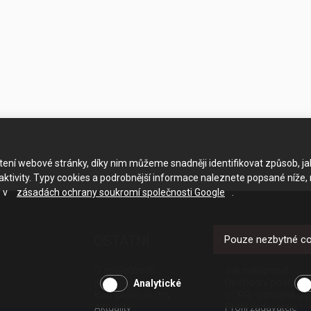
ačtení webové stránky, díky nim můžeme snadněji identifikovat způsob, j
ktivity. Typy cookies a podrobnější informace naleznete popsané níže,
e v
zásadách ochrany soukromí společnosti Google
.
OSTATNÍ
UŽITEČNÉ O
Pouze nezbytné c
O společnosti
Jak nakupovat
Kariéra
Obchodní podmínk
Analytické
Komplexní služby
GDPR - ochrana os
Aktuality
Profil zadavatele