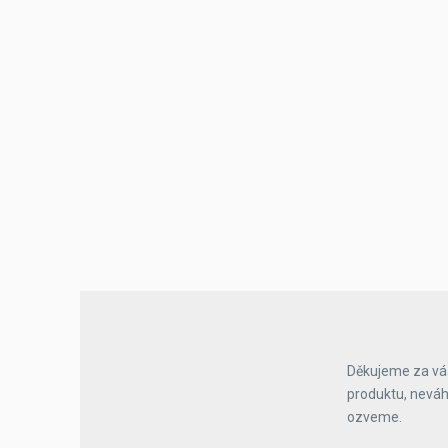
Výčepní stoly a desky
Děkujeme za váš
produktu, neváh
ozveme.