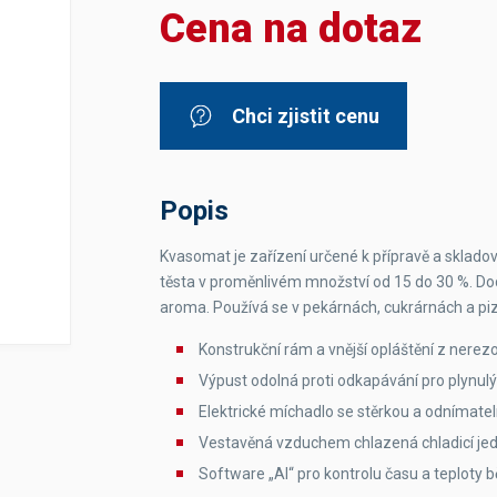
Cena na dotaz
Dávkovače vody
Páky
Sítka
Transportní vozíky
Hadičky do mlékovek
Nádoby na vodu
Hrnce a pánve
Nádoby na sedlinu
Odkapní mřížky
Chci zjistit cenu
Násypky kávy
Kuchyňské pomůcky
Popis
Kvasomat je zařízení určené k přípravě a skladov
těsta v proměnlivém množství od 15 do 30 %. D
aroma. Používá se v pekárnách, cukrárnách a piz
Sanitace
Konstrukční rám a vnější opláštění z nerezo
Výpust odolná proti odkapávání pro plynul
Sanitační technika
Čistící prostředky
Elektrické míchadlo se stěrkou a odnímatel
Náhradní díly
Vestavěná vzduchem chlazená chladicí jed
Software „AI“ pro kontrolu času a teploty