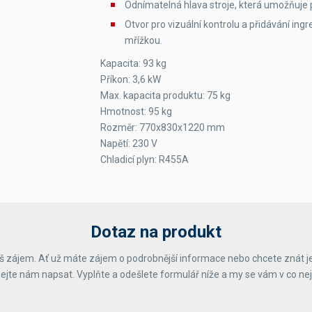
Odnímatelná hlava stroje, která umožňuje p
Otvor pro vizuální kontrolu a přidávání ing
mřížkou.
Kapacita: 93 kg
Příkon: 3,6 kW
Max. kapacita produktu: 75 kg
Hmotnost: 95 kg
Rozměr: 770x830x1220 mm
Napětí: 230 V
Chladicí plyn: R455A
Dotaz na produkt
 zájem. Ať už máte zájem o podrobnější informace nebo chcete znát j
ejte nám napsat. Vyplňte a odešlete formulář níže a my se vám v co ne