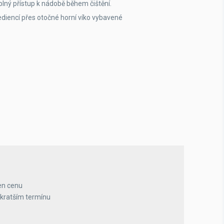
lný přístup k nádobě během čištění.
rediencí přes otočné horní víko vybavené
en cenu
jkratším termínu