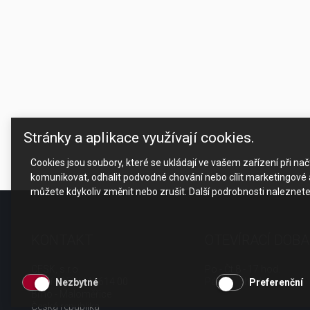
Stránky a aplikace využívají cookies.
Cookies jsou soubory, které se ukládají ve vašem zařízení při n
komunikovat, odhalit podvodné chování nebo cílit marketingové a
můžete kdykoliv změnit nebo zrušit. Další podrobnosti naleznet
KONTAKT
OTEVÍRACÍ DOBA
CESK, s.r.o.
Po - Čt 8 - 17 hod.
Jarní 1058/44i, 614 00
Pá 8 - 15 hod.
Nezbytné
Preferenční
Brno - Maloměřice
Česká republika