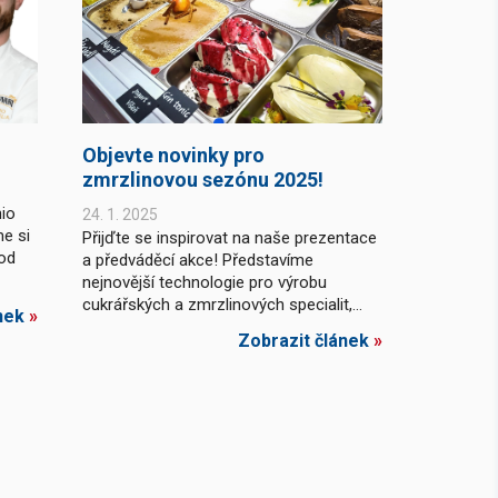
Objevte novinky pro
zmrzlinovou sezónu 2025!
nio
24. 1. 2025
me si
Přijďte se inspirovat na naše prezentace
pod
a předváděcí akce! Představíme
nejnovější technologie pro výrobu
cukrářských a zmrzlinových specialit,...
nek
»
Zobrazit článek
»