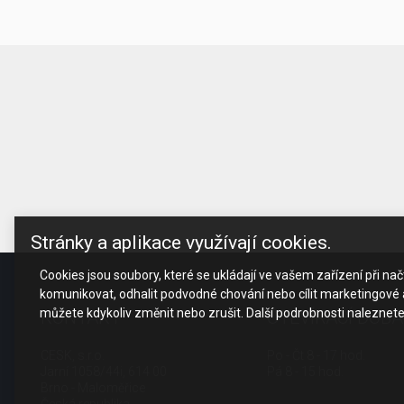
Stránky a aplikace využívají cookies.
Cookies jsou soubory, které se ukládají ve vašem zařízení při n
komunikovat, odhalit podvodné chování nebo cílit marketingové a
můžete kdykoliv změnit nebo zrušit. Další podrobnosti naleznet
KONTAKT
OTEVÍRACÍ DOBA
CESK, s.r.o.
Po - Čt 8 - 17 hod.
Jarní 1058/44i, 614 00
Pá 8 - 15 hod.
Brno - Maloměřice