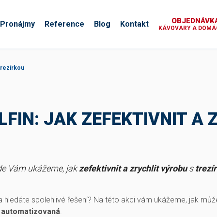
OBJEDNÁVKA
Pronájmy
Reference
Blog
Kontakt
KÁVOVARY A DOMÁC
trezírkou
LFIN: JAK ZEFEKTIVNIT A 
kde Vám ukážeme, jak
zefektivnit a zrychlit výrobu
s
trezí
a hledáte spolehlivé řešení? Na této akci vám ukážeme, jak můž
 a automatizovaná
.