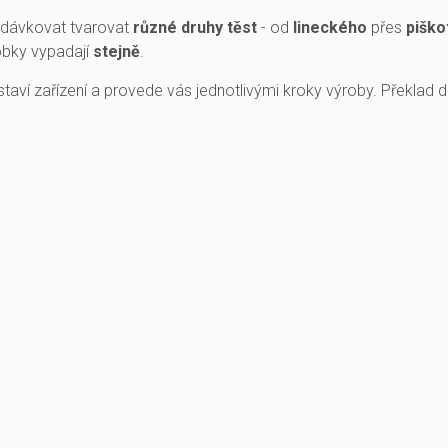
dávkovat tvarovat
různé druhy těst
- od
lineckého
přes
piško
obky vypadají
stejně
.
staví zařízení a provede vás jednotlivými kroky výroby. Překlad 