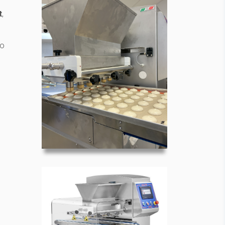
t
,
do