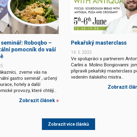
 seminář: Roboqbo –
Pekařský masterclass
zální pomocník do vaší
14. 5. 2025
ně
Ve spolupráci s partnerem Anto
Carlini a Molino Bongiovanni js
25
připravili pekařský masterclass 
ákazníci, zveme vás na
vedením italského mistra...
nální gastro seminář , určený
urace, hotely a další
Zobrazit člá
ické provozy, které chtějí...
Zobrazit článek
»
Zobrazit více článků