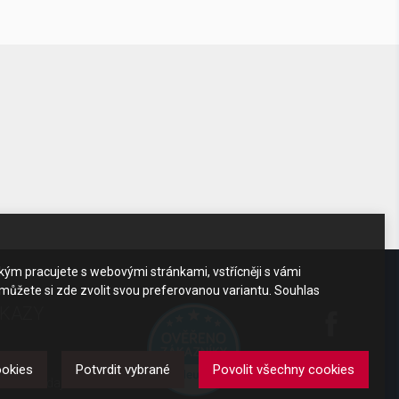
akým pracujete s webovými stránkami, vstřícněji s vámi
 můžete si zde zvolit svou preferovanou variantu. Souhlas
DKAZY
y
ookies
Potvrdit vybrané
Povolit všechny cookies
obních údajů