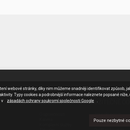
ačtení webové stránky, díky nim můžeme snadněji identifikovat způsob, j
ktivity. Typy cookies a podrobnější informace naleznete popsané níže,
e v
zásadách ochrany soukromí společnosti Google
.
OSTATNÍ
UŽITEČNÉ O
O společnosti
Jak nakupovat
Kariéra
Obchodní podmínk
Pouze nezbytné c
Komplexní služby
GDPR - ochrana os