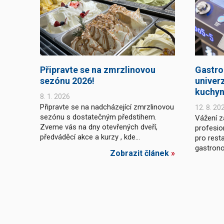
Připravte se na zmrzlinovou
Gastro
sezónu 2026!
univer
kuchy
8. 1. 2026
Připravte se na nadcházející zmrzlinovou
12. 8. 20
sezónu s dostatečným předstihem.
Vážení z
Zveme vás na dny otevřených dveří,
profesio
předváděcí akce a kurzy , kde...
pro resta
gastronom
Zobrazit článek
»