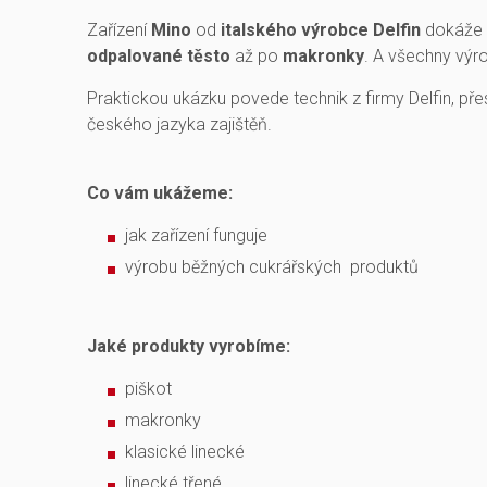
Zařízení
Mino
od
italského výrobce Delfin
dokáže 
odpalované těsto
až po
makronky
. A všechny výr
Praktickou ukázku povede technik z firmy Delfin, pře
českého jazyka zajištěň.
Co vám ukážeme:
jak zařízení funguje
výrobu běžných cukrářských produktů
Jaké produkty vyrobíme:
piškot
makronky
klasické linecké
linecké třené