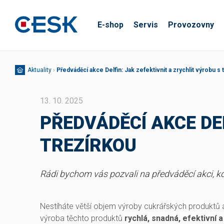
E-shop
Servis
Provozovny
Aktuality
›
Předváděcí akce Delfin: Jak zefektivnit a zrychlit výrobu s 
13. 10. 2025
PŘEDVÁDĚCÍ AKCE DE
TREZÍRKOU
Rádi bychom vás pozvali na předváděcí akci, 
Nestíháte větší objem výroby cukrářských produktů 
výroba těchto produktů
rychlá, snadná, efektivní