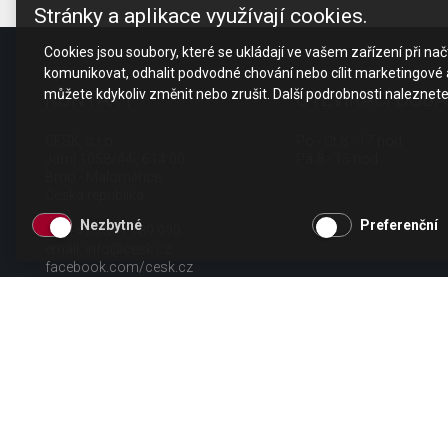
Stránky a aplikace využívají cookies.
Cookies jsou soubory, které se ukládají ve vašem zařízení při n
komunikovat, odhalit podvodné chování nebo cílit marketingové a
můžete kdykoliv změnit nebo zrušit. Další podrobnosti naleznet
KONTAKT
OTEVÍRACÍ DOBA
CESK, s.r.o.
Po - Čt 8 - 17 hod.
Jarní 1058/44i, 614 00
Pá 8 - 15 hod.
Brno - Maloměřice
Česká republika
Nezbytné
Preferenční
tel.: +420 511 189 990
email:
info@cesk.cz
facebook.com/cesk.cz