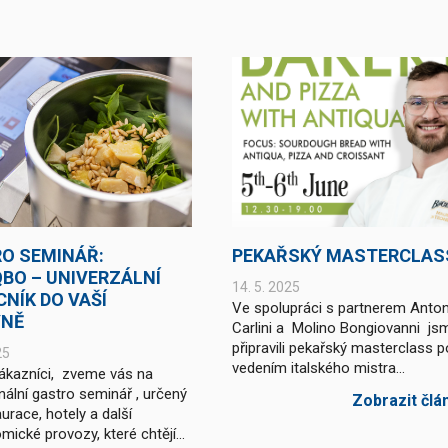
O SEMINÁŘ:
PEKAŘSKÝ MASTERCLAS
BO – UNIVERZÁLNÍ
14. 5. 2025
NÍK DO VAŠÍ
Ve spolupráci s partnerem Anto
YNĚ
Carlini a Molino Bongiovanni js
připravili pekařský masterclass 
25
vedením italského mistra...
ákazníci, zveme vás na
nální gastro seminář , určený
Zobrazit člá
urace, hotely a další
ické provozy, které chtějí...