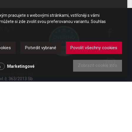
akým pracujete s webovými stránkami, vstřícněji s vámi
 můžete si zde zvolit svou preferovanou variantu. Souhlas
DKAZY
y
ookies
Potvrdit vybrané
Povolit všechny cookies
obních údajů
ením kupní smlouvy pro
Zobrazit cookie info
Marketingové
ení od smlouvy pro
 vl. č. 363/2013 Sb.