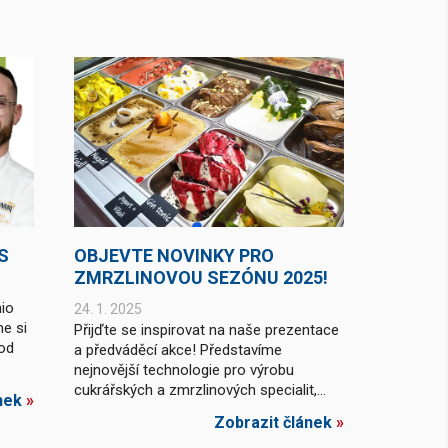
S
OBJEVTE NOVINKY PRO
ZMRZLINOVOU SEZÓNU 2025!
nio
24. 1. 2025
me si
Přijďte se inspirovat na naše prezentace
pod
a předváděcí akce! Představíme
nejnovější technologie pro výrobu
cukrářských a zmrzlinových specialit,...
nek
»
Zobrazit článek
»