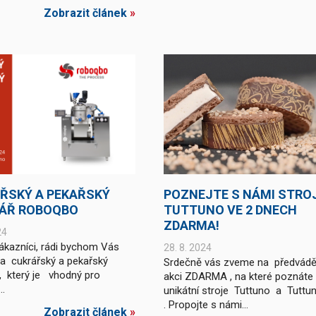
Zobrazit článek
»
ŘSKÝ A PEKAŘSKÝ
POZNEJTE S NÁMI STRO
ÁŘ ROBOQBO
TUTTUNO VE 2 DNECH
ZDARMA!
24
ákazníci, rádi bychom Vás
28. 8. 2024
na cukrářský a pekařský
Srdečně vás zveme na předvádě
, který je vhodný pro
akci ZDARMA , na které poznáte
..
unikátní stroje Tuttuno a Tuttu
. Propojte s námi...
Zobrazit článek
»