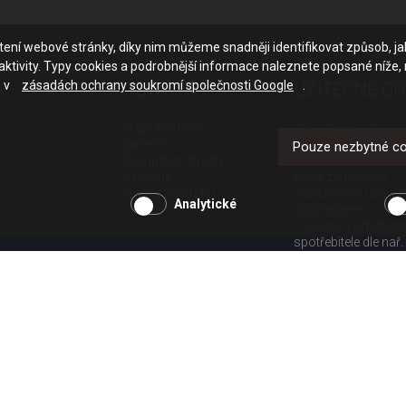
ačtení webové stránky, díky nim můžeme snadněji identifikovat způsob, j
ktivity. Typy cookies a podrobnější informace naleznete popsané níže,
e v
zásadách ochrany soukromí společnosti Google
.
OSTATNÍ
UŽITEČNÉ O
O společnosti
Jak nakupovat
Kariéra
Obchodní podmínk
Pouze nezbytné c
Komplexní služby
GDPR - ochrana os
Aktuality
Profil zadavatele
Our history (EN)
Sdělení před uzavř
Analytické
spotřebitele
Poučení o odstoup
spotřebitele dle nař.
Doprava
Platba
Vrácení zboží
Povinná publicita