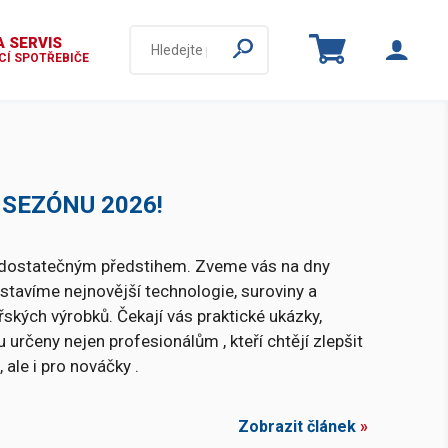
 SERVIS
Í SPOTŘEBIČE
SEZÓNU 2026!
s dostatečným předstihem. Zveme vás na dny
dstavíme nejnovější technologie, suroviny a
řských výrobků. Čekají vás praktické ukázky,
rčeny nejen profesionálům , kteří chtějí zlepšit
 ale i pro nováčky .
Zobrazit článek
»