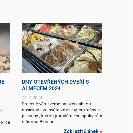
JE
DNY OTEVŘENÝCH DVEŘÍ S
ALMECEM 2024
11. 2. 2024
Srdečně vás zveme na akci nabitou
novinkami ze světa zmrzliny, cukrařiny a
cí
pekařiny , kterou pořádáme ve spolupráci
s firmou Almeco .
no Ice
Zobrazit článek
»