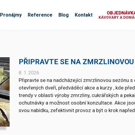
OBJEDNÁVKA
Pronájmy
Reference
Blog
Kontakt
KÁVOVARY A DOMÁC
PŘIPRAVTE SE NA ZMRZLINOVOU 
8. 1. 2026
Připravte se na nadcházející zmrzlinovou sezónu 
otevřených dveří, předváděcí akce a kurzy , kde pře
trendy v oblasti výroby zmrzliny, cukrářských a peka
ochutnávky a možnost osobní konzultace. Akce jsou u
svou nabídku, zefektivnit provoz a být o krok napřed,