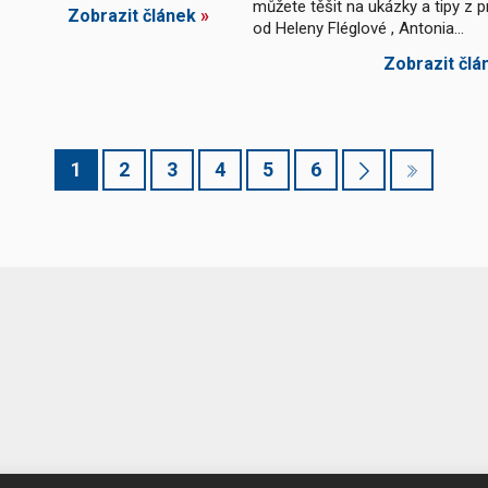
můžete těšit na ukázky a tipy z p
Zobrazit článek
»
od Heleny Fléglové , Antonia...
Zobrazit člá
1
2
3
4
5
6