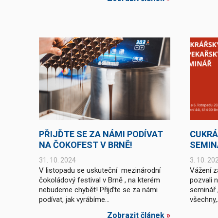
PŘIJĎTE SE ZA NÁMI PODÍVAT
CUKRÁ
NA ČOKOFEST V BRNĚ!
SEMIN
31. 10. 2024
3. 10. 20
V listopadu se uskuteční mezinárodní
Vážení z
čokoládový festival v Brně , na kterém
pozvali 
nebudeme chybět! Přijďte se za námi
seminář 
podívat, jak vyrábíme...
všechny,.
Zobrazit článek
»