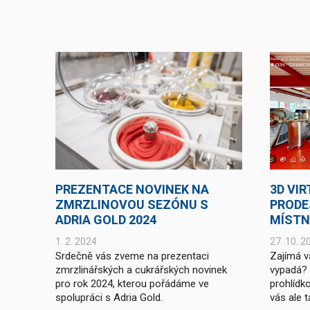
PREZENTACE NOVINEK NA
3D VI
ZMRZLINOVOU SEZÓNU S
PRODE
ADRIA GOLD 2024
MÍSTN
1. 2. 2024
27. 10. 2
Srdečně vás zveme na prezentaci
Zajímá v
zmrzlinářských a cukrářských novinek
vypadá? M
pro rok 2024, kterou pořádáme ve
prohlídk
spolupráci s Adria Gold.
vás ale t