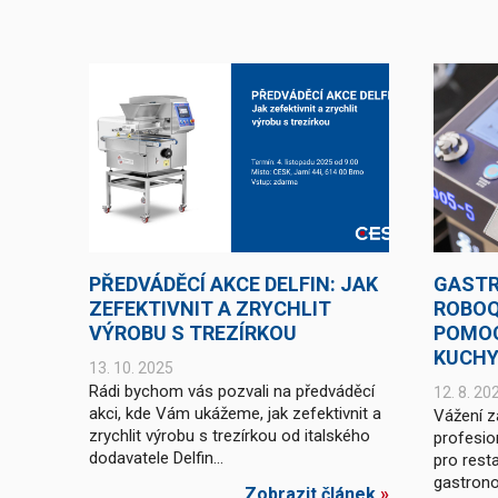
PŘEDVÁDĚCÍ AKCE DELFIN: JAK
GASTR
ZEFEKTIVNIT A ZRYCHLIT
ROBOQ
VÝROBU S TREZÍRKOU
POMOC
KUCH
13. 10. 2025
Rádi bychom vás pozvali na předváděcí
12. 8. 20
akci, kde Vám ukážeme, jak zefektivnit a
Vážení z
zrychlit výrobu s trezírkou od italského
profesio
dodavatele Delfin...
pro resta
gastronom
Zobrazit článek
»