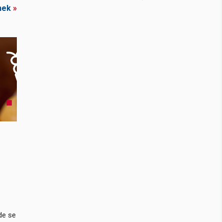
nek
»
de se