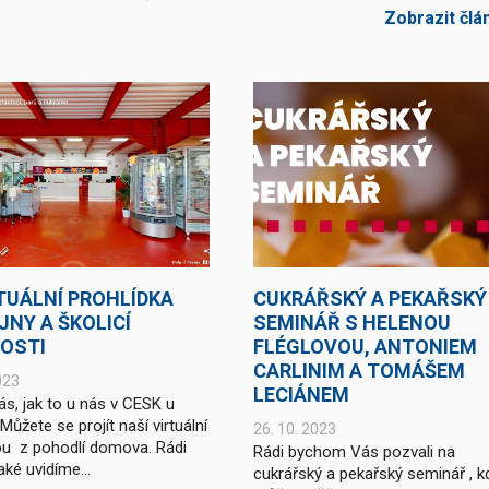
Zobrazit člá
RTUÁLNÍ PROHLÍDKA
CUKRÁŘSKÝ A PEKAŘSKÝ
JNY A ŠKOLICÍ
SEMINÁŘ S HELENOU
OSTI
FLÉGLOVOU, ANTONIEM
CARLINIM A TOMÁŠEM
023
LECIÁNEM
ás, jak to u nás v CESK u
ůžete se projít naší virtuální
26. 10. 2023
ou z pohodlí domova. Rádi
Rádi bychom Vás pozvali na
aké uvidíme...
cukrářský a pekařský seminář , k