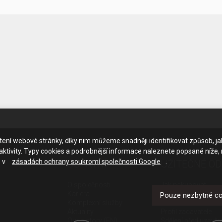
ačtení webové stránky, díky nim můžeme snadněji identifikovat způsob, j
ktivity. Typy cookies a podrobnější informace naleznete popsané níže,
e v
zásadách ochrany soukromí společnosti Google
.
OSTATNÍ
UŽITEČNÉ O
O společnosti
Jak nakupovat
Kariéra
Obchodní podmínk
Pouze nezbytné c
Komplexní služby
GDPR - ochrana os
Aktuality
Profil zadavatele
Our history (EN)
Sdělení před uzavř