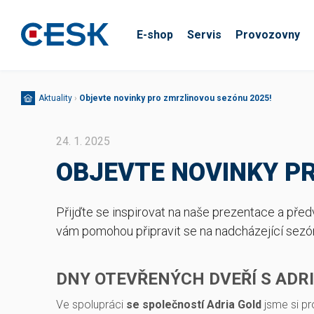
E-shop
Servis
Provozovny
Aktuality
›
Objevte novinky pro zmrzlinovou sezónu 2025!
24. 1. 2025
OBJEVTE NOVINKY P
Přijďte se inspirovat na naše prezentace a před
vám pomohou připravit se na nadcházející sezó
DNY OTEVŘENÝCH DVEŘÍ S ADR
Ve spolupráci
se
společností Adria Gold
jsme si pr