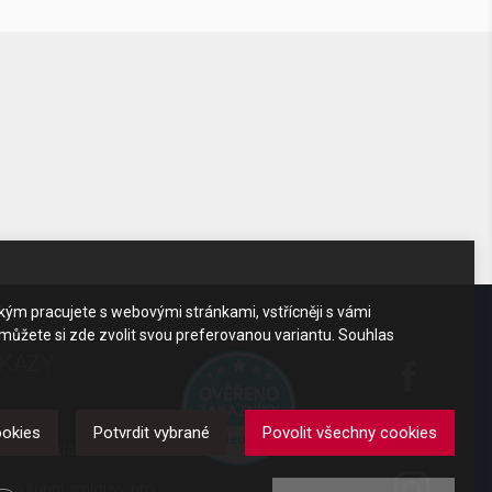
akým pracujete s webovými stránkami, vstřícněji s vámi
 můžete si zde zvolit svou preferovanou variantu. Souhlas
DKAZY
y
ookies
Potvrdit vybrané
Povolit všechny cookies
obních údajů
ením kupní smlouvy pro