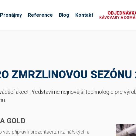
OBJEDNÁVKA
Pronájmy
Reference
Blog
Kontakt
KÁVOVARY A DOMÁC
RO ZMRZLINOVOU SEZÓNU 
váděcí akce! Představíme nejnovější technologie pro výrob
nu.
IA GOLD
o vás připravili prezentaci zmrzlinářských a