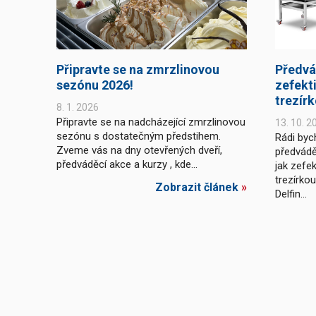
Připravte se na zmrzlinovou
Předvá
sezónu 2026!
zefekti
trezír
8. 1. 2026
Připravte se na nadcházející zmrzlinovou
13. 10. 2
sezónu s dostatečným předstihem.
Rádi byc
Zveme vás na dny otevřených dveří,
předvádě
předváděcí akce a kurzy , kde...
jak zefek
trezírko
Zobrazit článek
»
Delfin...