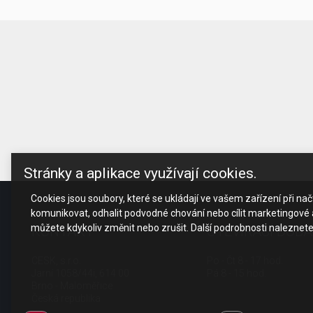
Stránky a aplikace využívají cookies.
Cookies jsou soubory, které se ukládají ve vašem zařízení při n
komunikovat, odhalit podvodné chování nebo cílit marketingové a
můžete kdykoliv změnit nebo zrušit. Další podrobnosti naleznet
KONTAKT
OTEVÍRACÍ DOBA
CESK, s.r.o.
Po - Čt 8 - 17 hod.
Jarní 1058/44i, 614 00
Pá 8 - 15 hod.
Brno - Maloměřice
Česká republika