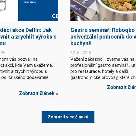
děcí akce Delfin: Jak
Gastro seminář: Roboqbo
vnit a zrychlit výrobu s
univerzální pomocník do v
kou
kuchyně
025
12. 8. 2025
hom vás pozvali na
Vážení zákazníci, zveme vás na
cí akci, kde Vám ukážeme,
profesionální gastro seminář , u
tivnit a zrychlit výrobu s
pro restaurace, hotely a další
u od italského dodavatele
gastronomické provozy, které chtě
Zobrazit člá
Zobrazit článek
»
Zobrazit více článků