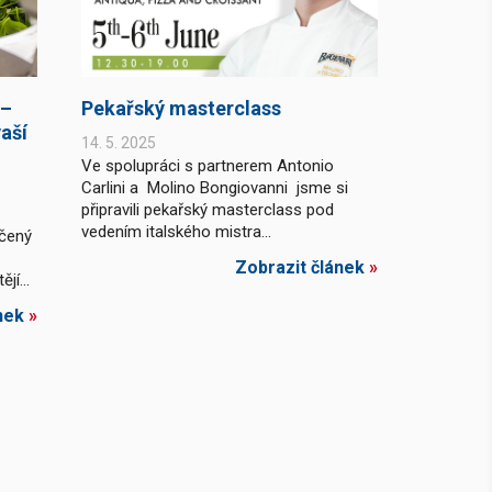
 –
Pekařský masterclass
aší
14. 5. 2025
Ve spolupráci s partnerem Antonio
Carlini a Molino Bongiovanni jsme si
připravili pekařský masterclass pod
vedením italského mistra...
rčený
Zobrazit článek
»
jí...
nek
»