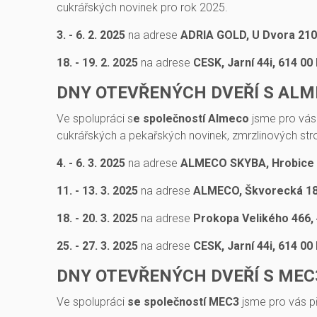
cukrářských novinek pro rok 2025.
3. - 6. 2. 2025
na adrese
ADRIA GOLD, U Dvora 210,
18. - 19. 2. 2025
na adrese
CESK, Jarní 44i, 614 00
DNY OTEVŘENÝCH DVEŘÍ S AL
Ve spolupráci
s
e společností Almeco
jsme pro vás 
cukrářských a pekařských novinek, zmrzlinových stro
4. - 6. 3. 2025
na adrese
ALMECO SKYBA, Hrobice 1
11. - 13. 3. 2025
na adrese
ALMECO, Škvorecká 18
18. - 20. 3. 2025
na adrese
Prokopa Velikého 466,
25. - 27. 3. 2025
na adrese
CESK, Jarní 44i, 614 00
DNY OTEVŘENÝCH DVEŘÍ S MEC
Ve spolupráci
se společností MEC3
jsme pro vás př