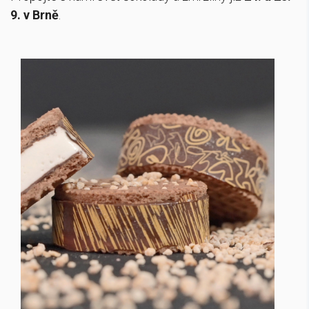
9. v Brně
.