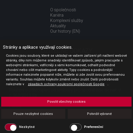
O společnosti
Kariéra
Komplexní služby
Aktuality
Our history (EN)
Stránky a aplikace využívají cookies.
UŽITEČNÉ ODKAZY
Cookies jsou soubory, které se ukládají ve vašem zařízení při načtení webové
stránky, díky nim můžeme snadněji identifikovat způsob, jakým pracujete s
Jak nakupovat
webovými stránkami, vstřícněji s vámi komunikovat, odhalit podvodné
Obchodní podmínky
chování nebo cílit marketingové aktivity. Typy cookies a podrobnější
GDPR - ochrana osobních údajů
informace naleznete popsané níže, můžete si zde zvolit svou preferovanou
Profil zadavatele
variantu. Souhlas můžete kdykoliv změnit nebo zrušit. Další podrobnosti
naleznete v
Sdělení před uzavřením kupní smlouvy pro spotřebitele
zásadách ochrany soukromí společnosti Google
.
Poučení o odstoupení od smlouvy pro spotřebitele dle nař. vl.
č. 363/2013 Sb.
Doprava
Povolit všechny cookies
Platba
Vrácení zboží
Pouze nezbytné cookies
Potvrdit vybrané
Povinná publicita
Nezbytné
Preferenční