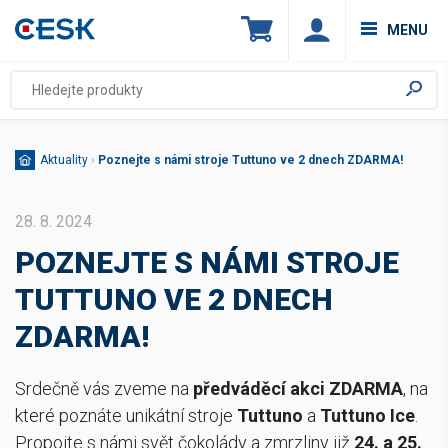
MENU
Aktuality
›
Poznejte s námi stroje Tuttuno ve 2 dnech ZDARMA!
28. 8. 2024
POZNEJTE S NÁMI STROJE
TUTTUNO VE 2 DNECH
ZDARMA!
Srdečně vás zveme na
předváděcí akci ZDARMA
, na
které poznáte unikátní stroje
Tuttuno
a
Tuttuno Ice
.
Propojte s námi svět čokolády a zmrzliny již
24. a 25.