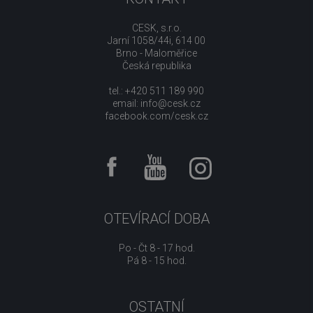
CESK, s.r.o.
Jarní 1058/44i, 614 00
Brno - Maloměřice
Česká republika
tel.: +420 511 189 990
email:
info@cesk.cz
facebook.com/cesk.cz
OTEVÍRACÍ DOBA
Po - Čt 8 - 17 hod.
Pá 8 - 15 hod.
OSTATNÍ