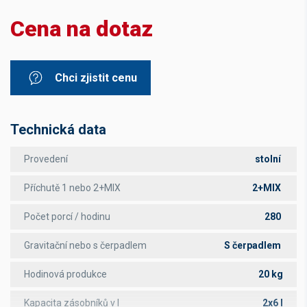
Cena na dotaz
Chci zjistit cenu
Technická data
Provedení
stolní
Příchutě 1 nebo 2+MIX
2+MIX
Počet porcí / hodinu
280
Gravitační nebo s čerpadlem
S čerpadlem
Hodinová produkce
20 kg
Kapacita zásobníků v l
2x6 l