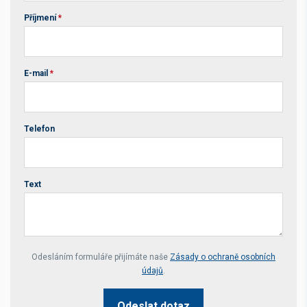
Příjmení
*
E-mail
*
Telefon
Text
Your website *
Odesláním formuláře přijímáte naše
Zásady o ochraně osobních
údajů
.
Odeslat dotaz