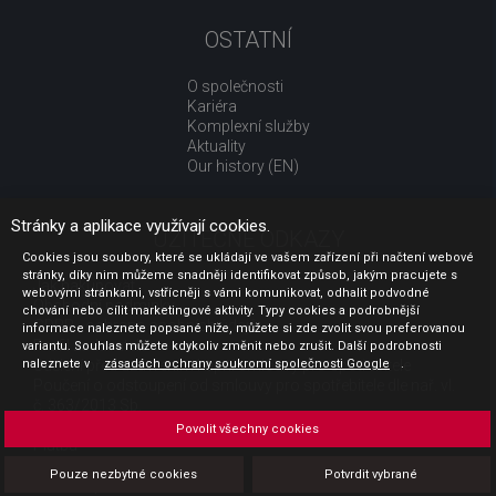
OSTATNÍ
O společnosti
Kariéra
Komplexní služby
Aktuality
Our history (EN)
Stránky a aplikace využívají cookies.
UŽITEČNÉ ODKAZY
Cookies jsou soubory, které se ukládají ve vašem zařízení při načtení webové
stránky, díky nim můžeme snadněji identifikovat způsob, jakým pracujete s
Jak nakupovat
webovými stránkami, vstřícněji s vámi komunikovat, odhalit podvodné
Obchodní podmínky
chování nebo cílit marketingové aktivity. Typy cookies a podrobnější
GDPR - ochrana osobních údajů
informace naleznete popsané níže, můžete si zde zvolit svou preferovanou
Profil zadavatele
variantu. Souhlas můžete kdykoliv změnit nebo zrušit. Další podrobnosti
naleznete v
Sdělení před uzavřením kupní smlouvy pro spotřebitele
zásadách ochrany soukromí společnosti Google
.
Poučení o odstoupení od smlouvy pro spotřebitele dle nař. vl.
č. 363/2013 Sb.
Doprava
Povolit všechny cookies
Platba
Vrácení zboží
Pouze nezbytné cookies
Potvrdit vybrané
Povinná publicita