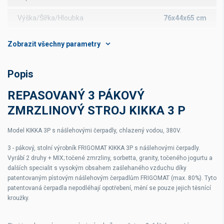
Výška/Šířka/Hloubka
76x44x65 cm
Příkon
2,8 kW
Chlazení
voda
Popis
Napájení
380 V
REPASOVANÝ 3 PÁKOVÝ
Váha
130 kg
ZMRZLINOVÝ STROJ KIKKA 3 P
Model KIKKA 3P s nášlehovými čerpadly, chlazený vodou, 380V.
3 - pákový, stolní výrobník FRIGOMAT KIKKA 3P s nášlehovými čerpadly.
Vyrábí 2 druhy + MIX; točené zmrzliny, sorbetta, granity, točeného jogurtu a
dalších specialit s vysokým obsahem zašlehaného vzduchu díky
patentovaným pístovým nášlehovým čerpadlům FRIGOMAT (max. 80%). Tyto
patentovaná čerpadla nepodléhají opotřebení, mění se pouze jejich těsnící
kroužky.