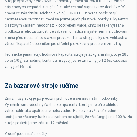
Stroj je vybavený nerezovými zásobníky směsi na 2x6 litrů a systémem
nášlehových čerpadel. Součástí je také včasná signalizace docházející
směsi ve zásobníku. Míchadla válců LONG-LIFE z nerez ocele mají
neomezenou životnost, mění se pouze jejich plastové lopatky. Díky těmto
plastovým částem nedochází k opotřebení válce, čímž se také výrazně
prodloužila jeho životnost. Je vybaven chladícím systémem na uchování
směsi přes noc a při odstavení provozu. Tento stroj je díky své velikosti a
výrobní kapacitě doporučen pro střední provozovny prodejem zmrzliny.
Technické parametry: hodinová kapacita stroje je 20kg zmrzliny, to je 285
porcí (70g) za hodinu, kontinuální výdej jedné zmrzliny je 12,6s, kapacita
vany je 6+6 litrů
Za bazarové stroje ručíme
Zmrzlinový stroj je
po precizní prohlídce a servisu našimi odborníky
.
Vyměnili jsme všechny části a komponenty, které jsme při prohlídce
vyhodnotili jako opotřebené nebo vadné. Po servisu vždy důsledně
testujeme všechny funkce, abychom se ujistili, že vše funguje na 100 %. Na
stroje poskytujeme
záruku 12 měsíců
.
V ceně jsou i naše služby