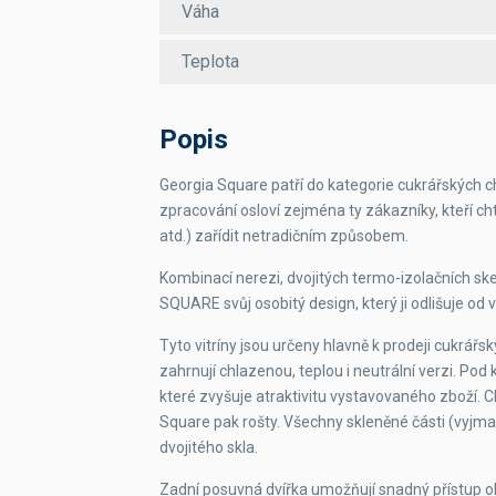
Váha
Teplota
Popis
Georgia Square patří do kategorie cukrářských ch
zpracování osloví zejména ty zákazníky, kteří cht
atd.) zařídit netradičním způsobem.
Kombinací nerezi, dvojitých termo-izolačních skel
SQUARE svůj osobitý design, který ji odlišuje od vi
Tyto vitríny jsou určeny hlavně k prodeji cukrář
zahrnují chlazenou, teplou i neutrální verzi. Pod 
které zvyšuje atraktivitu vystavovaného zboží. C
Square pak rošty. Všechny skleněné části (vyjma
dvojitého skla.
Zadní posuvná dvířka umožňují snadný přístup obsl