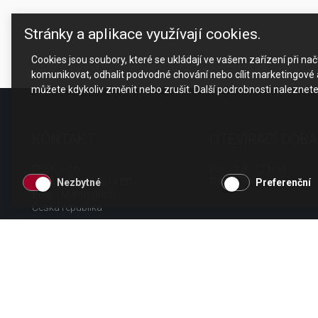
Stránky a aplikace využívají cookies.
Cookies jsou soubory, které se ukládají ve vašem zařízení při n
komunikovat, odhalit podvodné chování nebo cílit marketingové a
můžete kdykoliv změnit nebo zrušit. Další podrobnosti naleznet
KONTAKT
OTEVÍRACÍ DOBA
CESK, s.r.o.
Po - Čt 8 - 17 hod.
Jarní 1058/44i, 614 00
Pá 8 - 15 hod.
Nezbytné
Preferenční
Brno - Maloměřice
Česká republika
tel.: +420 511 189 990
email:
info@cesk.cz
facebook.com/cesk.cz