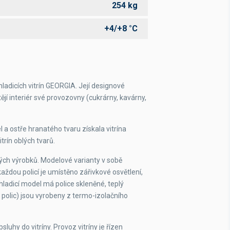
254 kg
+4/+8 °C
ladicích vitrín GEORGIA. Její designové
ějí interiér své provozovny (cukrárny, kavárny,
 a ostře hranatého tvaru získala vitrína
trín oblých tvarů.
ských výrobků. Modelové varianty v sobě
každou policí je umístěno zářivkové osvětlení,
hladicí model má police skleněné, teplý
 polic) jsou vyrobeny z termo-izolačního
uhy do vitríny. Provoz vitríny je řízen