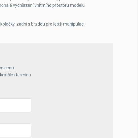
konalé vychlazení vnitřního prostoru modelu
lečky, zadní s brzdou pro lepší manipulaci.
en cenu
jkratším termínu