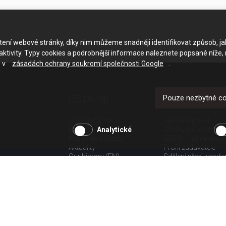
ačtení webové stránky, díky nim můžeme snadněji identifikovat způsob, j
ktivity. Typy cookies a podrobnější informace naleznete popsané níže,
e v
zásadách ochrany soukromí společnosti Google
.
OSTATNÍ
UŽITEČNÉ O
Pouze nezbytné c
O společnosti
Jak nakupovat
Kariéra
Obchodní podmínk
Analytické
Komplexní služby
GDPR - ochrana os
Aktuality
Profil zadavatele
Our history (EN)
Sdělení před uzavř
spotřebitele
Poučení o odstoup
spotřebitele dle nař.
Doprava
Platba
Vrácení zboží
Povinná publicita