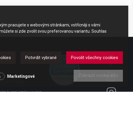
akým pracujete s webovými stránkami, vstřícněji s vámi
 můžete si zde zvolit svou preferovanou variantu. Souhlas
DKAZY
ookies
Potvrdit vybrané
Povolit všechny cookies
Zobrazit cookie info
y
Marketingové
obních údajů
ením kupní smlouvy pro
ení od smlouvy pro
 vl. č. 363/2013 Sb.