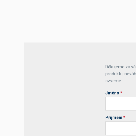
Děkujeme za váš
produktu, neváh
ozveme.
Jméno
*
Příjmení
*