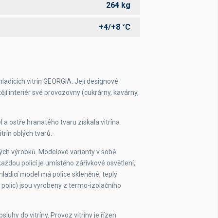
264 kg
+4/+8 °C
ladicích vitrín GEORGIA. Její designové
ějí interiér své provozovny (cukrárny, kavárny,
 a ostře hranatého tvaru získala vitrína
trín oblých tvarů.
ských výrobků. Modelové varianty v sobě
každou policí je umístěno zářivkové osvětlení,
hladicí model má police skleněné, teplý
 polic) jsou vyrobeny z termo-izolačního
uhy do vitríny. Provoz vitríny je řízen