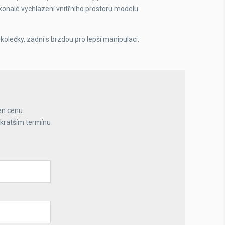
konalé vychlazení vnitřního prostoru modelu
lečky, zadní s brzdou pro lepší manipulaci.
en cenu
jkratším termínu