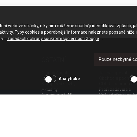
ačtení webové stránky, díky nim můžeme snadněji identifikovat způsob, j
ktivity. Typy cookies a podrobnější informace naleznete popsané níže,
e v
zásadách ochrany soukromí společnosti Google
.
OSTATNÍ
UŽITEČNÉ O
Pouze nezbytné c
O společnosti
Jak nakupovat
Kariéra
Obchodní podmínk
Analytické
Komplexní služby
GDPR - ochrana os
Aktuality
Profil zadavatele
Our history (EN)
Sdělení před uzavř
spotřebitele
Poučení o odstoup
spotřebitele dle nař.
Doprava
Platba
Vrácení zboží
Povinná publicita