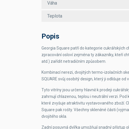
Váha
Teplota
Popis
Georgia Square patří do kategorie cukrářských ch
zpracování osloví zejména ty zákazníky, kteří cht
atd.) zařídit netradičním způsobem.
Kombinací nerezi, dvojitých termo-izolačních skel
SQUARE svůj osobitý design, který ji odlišuje od vi
Tyto vitríny jsou určeny hlavně k prodeji cukrář
zahrnují chlazenou, teplou i neutrální verzi. Pod 
které zvyšuje atraktivitu vystavovaného zboží. C
Square pak rošty. Všechny skleněné části (vyjma
dvojitého skla.
Zadní posuvná dvířka umožňují snadný přístup obsl