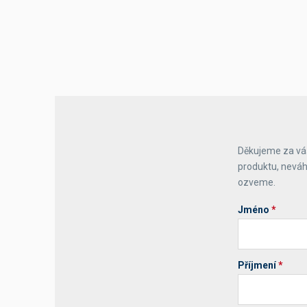
Děkujeme za váš
produktu, neváh
ozveme.
Jméno
*
Příjmení
*