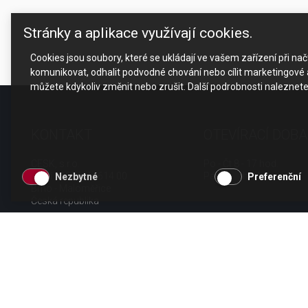
Stránky a aplikace využívají cookies.
Cookies jsou soubory, které se ukládají ve vašem zařízení při n
komunikovat, odhalit podvodné chování nebo cílit marketingové a
můžete kdykoliv změnit nebo zrušit. Další podrobnosti naleznet
KONTAKT
OTEVÍRACÍ DOBA
CESK, s.r.o.
Po - Čt 8 - 17 hod.
Jarní 1058/44i, 614 00
Pá 8 - 15 hod.
Nezbytné
Preferenční
Brno - Maloměřice
Česká republika
tel.: +420 511 189 990
email:
info@cesk.cz
facebook.com/cesk.cz