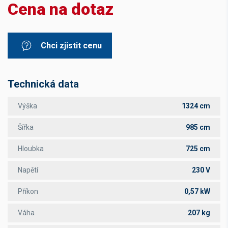
Cena na dotaz
Chci zjistit cenu
Technická data
Výška
1324 cm
Šířka
985 cm
Hloubka
725 cm
Napětí
230 V
Příkon
0,57 kW
Váha
207 kg