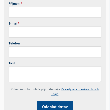
Příjmení
*
E-mail
*
Telefon
Text
Your website *
Odesláním formuláře přijímáte naše
Zásady o ochraně osobních
údajů
.
Odeslat dotaz