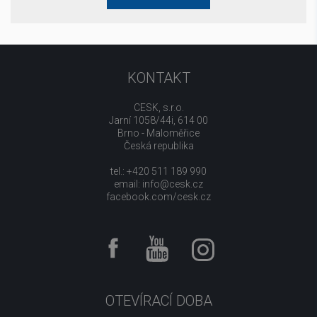
KONTAKT
CESK, s.r.o.
Jarní 1058/44i, 614 00
Brno - Maloměřice
Česká republika
tel.: +420 511 189 990
email:
info@cesk.cz
facebook.com/cesk.cz
OTEVÍRACÍ DOBA