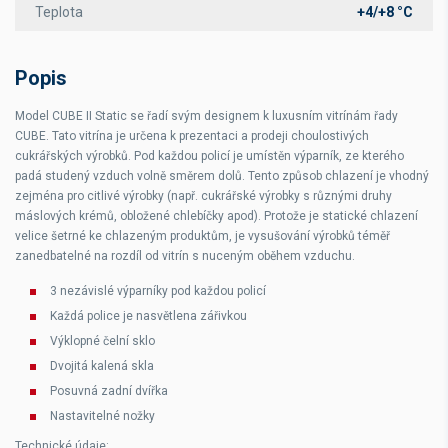
Teplota
+4/+8 °C
Popis
Model CUBE II Static se řadí svým designem k luxusním vitrínám řady
CUBE. Tato vitrína je určena k prezentaci a prodeji choulostivých
cukrářských výrobků. Pod každou policí je umístěn výparník, ze kterého
padá studený vzduch volně směrem dolů. Tento způsob chlazení je vhodný
zejména pro citlivé výrobky (např. cukrářské výrobky s různými druhy
máslových krémů, obložené chlebíčky apod). Protože je statické chlazení
velice šetrné ke chlazeným produktům, je vysušování výrobků téměř
zanedbatelné na rozdíl od vitrín s nuceným oběhem vzduchu.
3 nezávislé výparníky pod každou policí
Každá police je nasvětlena zářivkou
Výklopné čelní sklo
Dvojitá kalená skla
Posuvná zadní dvířka
Nastavitelné nožky
Technické údaje
: