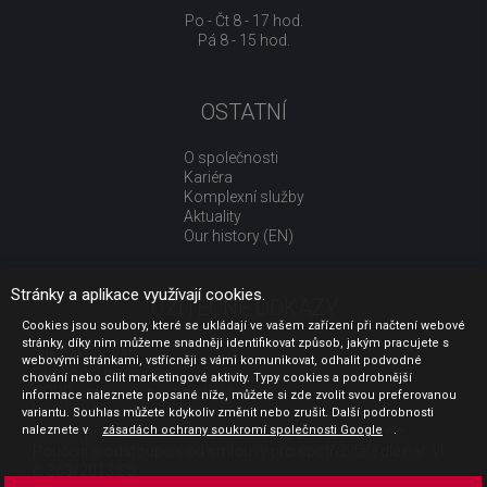
Po - Čt 8 - 17 hod.
Pá 8 - 15 hod.
OSTATNÍ
O společnosti
Kariéra
Komplexní služby
Aktuality
Our history (EN)
Stránky a aplikace využívají cookies.
UŽITEČNÉ ODKAZY
Cookies jsou soubory, které se ukládají ve vašem zařízení při načtení webové
stránky, díky nim můžeme snadněji identifikovat způsob, jakým pracujete s
Jak nakupovat
webovými stránkami, vstřícněji s vámi komunikovat, odhalit podvodné
Obchodní podmínky
chování nebo cílit marketingové aktivity. Typy cookies a podrobnější
GDPR - ochrana osobních údajů
informace naleznete popsané níže, můžete si zde zvolit svou preferovanou
Profil zadavatele
variantu. Souhlas můžete kdykoliv změnit nebo zrušit. Další podrobnosti
naleznete v
Sdělení před uzavřením kupní smlouvy pro spotřebitele
zásadách ochrany soukromí společnosti Google
.
Poučení o odstoupení od smlouvy pro spotřebitele dle nař. vl.
č. 363/2013 Sb.