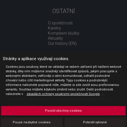
OSTATNÍ
O společnosti
Kariéra
Komplexní služby
Aktuality
Our history (EN)
Stránky a aplikace využívají cookies.
UŽITEČNÉ ODKAZY
Cookies jsou soubory, které se ukládají ve vašem zařízení při načtení webové
stránky, díky nim můžeme snadněji identifikovat způsob, jakým pracujete s
Jak nakupovat
webovými stránkami, vstřícněji s vámi komunikovat, odhalit podvodné
Obchodní podmínky
chování nebo cílit marketingové aktivity. Typy cookies a podrobnější
GDPR - ochrana osobních údajů
informace naleznete popsané níže, můžete si zde zvolit svou preferovanou
Profil zadavatele
variantu. Souhlas můžete kdykoliv změnit nebo zrušit. Další podrobnosti
naleznete v
Sdělení před uzavřením kupní smlouvy pro spotřebitele
zásadách ochrany soukromí společnosti Google
.
Poučení o odstoupení od smlouvy pro spotřebitele dle nař. vl.
č. 363/2013 Sb.
Doprava
Povolit všechny cookies
Platba
Vrácení zboží
Pouze nezbytné cookies
Potvrdit vybrané
Povinná publicita