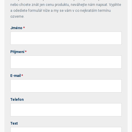
nebo chcete znát jen cenu produktu, neváhejte nám napsat. Vyplňte
a odešlete formulář níže a my se vám v co nejkratším termínu
ozveme.
Jméno
*
Příjmení
*
E-mail
*
Telefon
Text