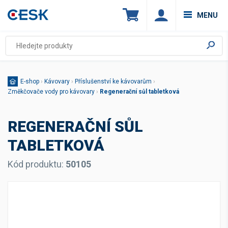
MENU
E-shop
›
Kávovary
›
Příslušenství ke kávovarům
›
Změkčovače vody pro kávovary
›
Regenerační sůl tabletková
REGENERAČNÍ SŮL
TABLETKOVÁ
Kód produktu:
50105