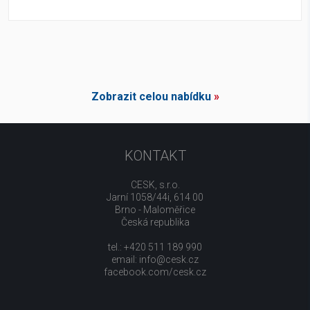
Zobrazit celou nabídku
»
KONTAKT
CESK, s.r.o.
Jarní 1058/44i, 614 00
Brno - Maloměřice
Česká republika
tel.: +420 511 189 990
email:
info@cesk.cz
facebook.com/cesk.cz