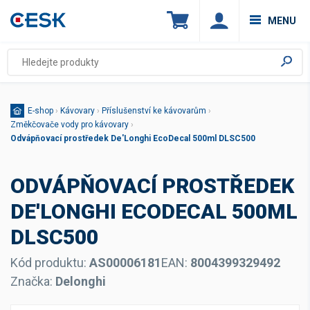
MENU
E-shop
›
Kávovary
›
Příslušenství ke kávovarům
›
Změkčovače vody pro kávovary
›
Odvápňovací prostředek De'Longhi EcoDecal 500ml DLSC500
ODVÁPŇOVACÍ PROSTŘEDEK
DE'LONGHI ECODECAL 500ML
DLSC500
Kód produktu:
AS00006181
EAN:
8004399329492
Značka:
Delonghi