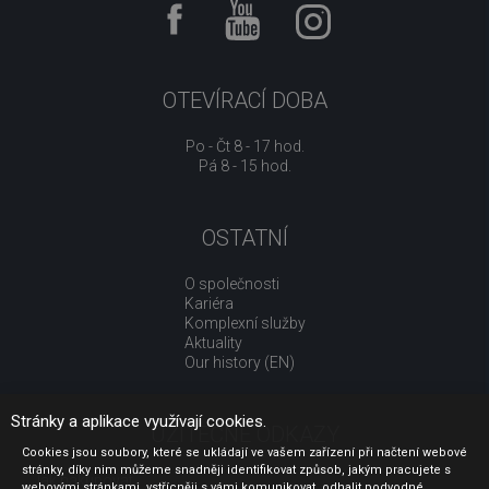
OTEVÍRACÍ DOBA
Po - Čt 8 - 17 hod.
Pá 8 - 15 hod.
OSTATNÍ
O společnosti
Kariéra
Komplexní služby
Aktuality
Our history (EN)
Stránky a aplikace využívají cookies.
UŽITEČNÉ ODKAZY
Cookies jsou soubory, které se ukládají ve vašem zařízení při načtení webové
stránky, díky nim můžeme snadněji identifikovat způsob, jakým pracujete s
Jak nakupovat
webovými stránkami, vstřícněji s vámi komunikovat, odhalit podvodné