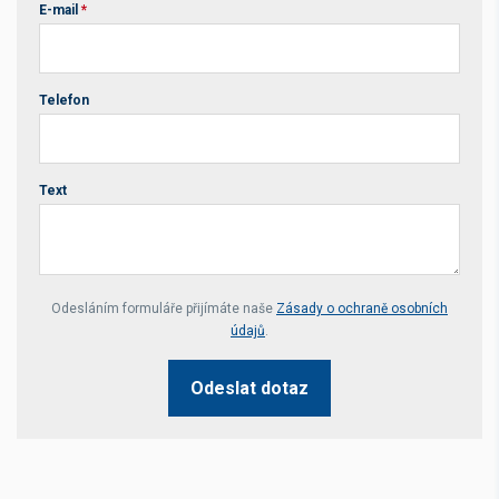
E-mail
*
Telefon
Text
Your website *
Odesláním formuláře přijímáte naše
Zásady o ochraně osobních
údajů
.
Odeslat dotaz