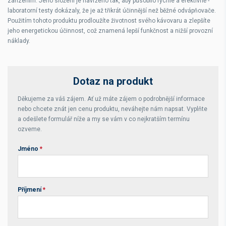
zařízením. Jeho složení je navrženo tak, aby působilo rychle a efektivně -
laboratorní testy dokázaly, že je až třikrát účinnější než běžné odvápňovače.
Použitím tohoto produktu prodloužíte životnost svého kávovaru a zlepšíte
jeho energetickou účinnost, což znamená lepší funkčnost a nižší provozní
náklady.
Dotaz na produkt
Děkujeme za váš zájem. Ať už máte zájem o podrobnější informace
nebo chcete znát jen cenu produktu, neváhejte nám napsat. Vyplňte
a odešlete formulář níže a my se vám v co nejkratším termínu
ozveme.
Jméno
*
Příjmení
*