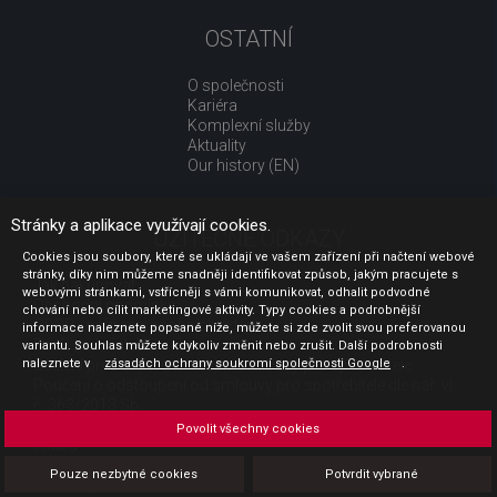
OSTATNÍ
O společnosti
Kariéra
Komplexní služby
Aktuality
Our history (EN)
Stránky a aplikace využívají cookies.
UŽITEČNÉ ODKAZY
Cookies jsou soubory, které se ukládají ve vašem zařízení při načtení webové
stránky, díky nim můžeme snadněji identifikovat způsob, jakým pracujete s
Jak nakupovat
webovými stránkami, vstřícněji s vámi komunikovat, odhalit podvodné
Obchodní podmínky
chování nebo cílit marketingové aktivity. Typy cookies a podrobnější
GDPR - ochrana osobních údajů
informace naleznete popsané níže, můžete si zde zvolit svou preferovanou
Profil zadavatele
variantu. Souhlas můžete kdykoliv změnit nebo zrušit. Další podrobnosti
naleznete v
Sdělení před uzavřením kupní smlouvy pro spotřebitele
zásadách ochrany soukromí společnosti Google
.
Poučení o odstoupení od smlouvy pro spotřebitele dle nař. vl.
č. 363/2013 Sb.
Doprava
Povolit všechny cookies
Platba
Vrácení zboží
Pouze nezbytné cookies
Potvrdit vybrané
Povinná publicita