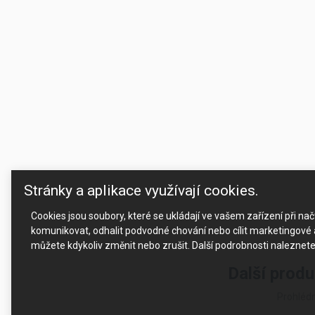
Stránky a aplikace využívají cookies.
Cookies jsou soubory, které se ukládají ve vašem zařízení při n
komunikovat, odhalit podvodné chování nebo cílit marketingové a
můžete kdykoliv změnit nebo zrušit. Další podrobnosti naleznet
Další prod
Prohlédn