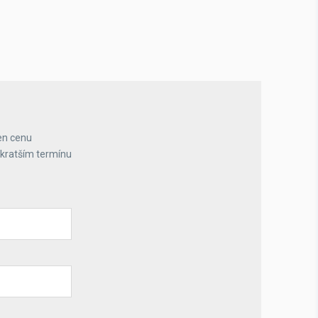
en cenu
jkratším termínu