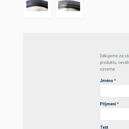
Výčepní stoly a desky
Děkujeme za váš
produktu, neváh
ozveme.
Jméno
*
Příjmení
*
Text