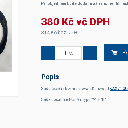
Při objednání bude dodáno až v momentě nas
Dávkovače vody
Páky
Sítka
Transportní vozíky
Hadičky do mlékovek
Nádoby na vodu
Hrnce a pánve
380 Kč vč DPH
Nádoby na sedlinu
Odkapní mřížky
Násypky kávy
314 Kč bez DPH
Kuchyňské pomůcky
Př
1
ks
Popis
Sada těsnění k zmrzlinovači Kenwood
KAX71.0
Sanitace
Sanitační technika
Sada obsahuje těsnění typu "A" + "B"
Čistící prostředky
Náhradní díly