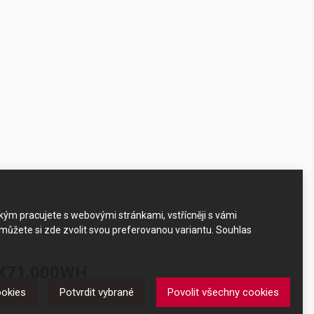
akým pracujete s webovými stránkami, vstřícněji s vámi
 můžete si zde zvolit svou preferovanou variantu. Souhlas
KAX71.000WH
ookies
Potvrdit vybrané
Povolit všechny cookies
X71.000WH