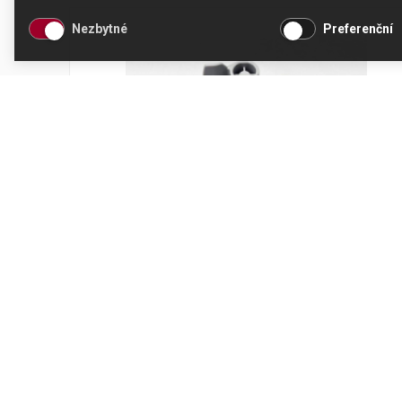
Nezbytné
Preferenční
Lopatka Kenwood KAX71
Kód produktu: AS00002042
Není skladem
124 Kč
Přidat do košíku
103 Kč bez DPH