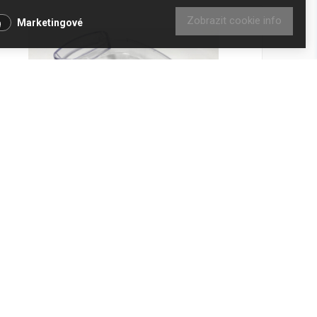
Zobrazit cookie info
Marketingové
Ochranný kryt Kenwood KAX71
Kód produktu: AS00002040
Není skladem
168 Kč
Přidat do košíku
139 Kč bez DPH