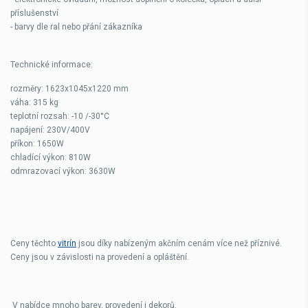
příslušenství
- barvy dle ral nebo přání zákazníka
Technické informace:
rozměry: 1623x1045x1220 mm
váha: 315 kg
teplotní rozsah: -10 /-30°C
napájení: 230V/400V
příkon: 1650W
chladící výkon: 810W
odmrazovací výkon: 3630W
Ceny těchto
vitrín
jsou díky nabízeným akčním cenám více než příznivé.
Ceny jsou v závislosti na provedení a opláštění.
V nabídce mnoho barev, provedení i dekorů.