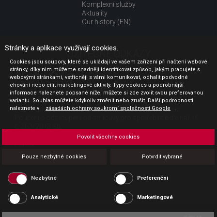
Komplexní služby
Aktuality
Our history (EN)
Stránky a aplikace využívají cookies.
UŽITEČNÉ ODKAZY
Cookies jsou soubory, které se ukládají ve vašem zařízení při načtení webové
stránky, díky nim můžeme snadněji identifikovat způsob, jakým pracujete s
Jak nakupovat
webovými stránkami, vstřícněji s vámi komunikovat, odhalit podvodné
Obchodní podmínky
chování nebo cílit marketingové aktivity. Typy cookies a podrobnější
GDPR - ochrana osobních údajů
informace naleznete popsané níže, můžete si zde zvolit svou preferovanou
Profil zadavatele
variantu. Souhlas můžete kdykoliv změnit nebo zrušit. Další podrobnosti
Sdělení před uzavřením kupní smlouvy pro spotřebitele
naleznete v
zásadách ochrany soukromí společnosti Google
.
Poučení o odstoupení od smlouvy pro spotřebitele dle nař. vl.
č. 363/2013 Sb.
Doprava
Povolit všechny cookies
Platba
Vrácení zboží
Pouze nezbytné cookies
Potvrdit vybrané
Povinná publicita
Nezbytné
Preferenční
Analytické
Marketingové