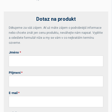
Dotaz na produkt
Děkujeme za váš zájem. Ať už máte zájem o podrobnější informace
nebo chcete znát jen cenu produktu, neváhejte nám napsat. Vyplňte
a odešlete formulář níže a my se vám v co nejkratším termínu
ozveme.
Jméno
*
Příjmení
*
E-mail
*