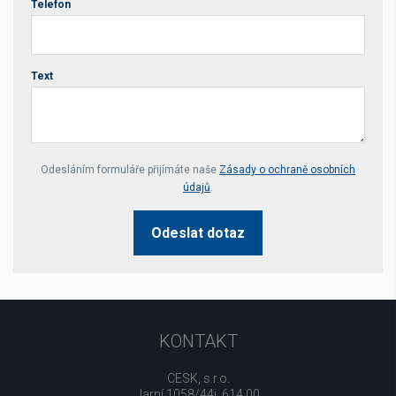
Telefon
Text
Your website *
Odesláním formuláře přijímáte naše
Zásady o ochraně osobních
údajů
.
Odeslat dotaz
KONTAKT
CESK, s.r.o.
Jarní 1058/44i, 614 00