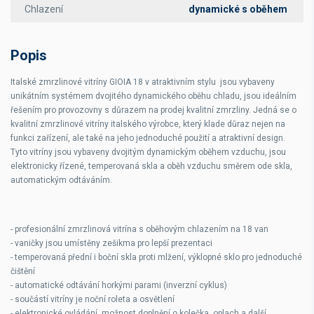
Chlazení
dynamické s oběhem
Popis
Italské zmrzlinové vitríny GIOIA 18 v atraktivním stylu jsou vybaveny
unikátním systémem dvojitého dynamického oběhu chladu, jsou ideálním
řešením pro provozovny s důrazem na prodej kvalitní zmrzliny. Jedná se o
kvalitní zmrzlinové vitríny italského výrobce, který klade důraz nejen na
funkci zařízení, ale také na jeho jednoduché použití a atraktivní design.
Tyto vitríny jsou vybaveny dvojitým dynamickým oběhem vzduchu, jsou
elektronicky řízené, temperovaná skla a oběh vzduchu směrem ode skla,
automatickým odtáváním.
- profesionální zmrzlinová vitrína s oběhovým chlazením na 18 van
- vaničky jsou umístěny zešikma pro lepší prezentaci
- temperovaná přední i boční skla proti mlžení, výklopné sklo pro jednoduché
čištění
- automatické odtávání horkými parami (inverzní cyklus)
- součástí vitríny je noční roleta a osvětlení
- elektronické ovládání, možnost doplnění o kolečka, oplach a další