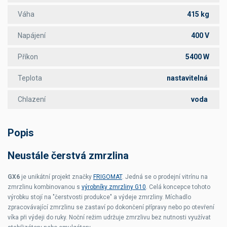
Váha
415 kg
Napájení
400 V
Příkon
5400 W
Teplota
nastavitelná
Chlazení
voda
Popis
Neustále čerstvá zmrzlina
GX6
je unikátní projekt značky
FRIGOMAT
. Jedná se o prodejní vitrínu na
zmrzlinu kombinovanou s
výrobníky zmrzliny G10
. Celá koncepce tohoto
výrobku stojí na "čerstvosti produkce" a výdeje zmrzliny.
Míchadlo
zpracovávající zmrzlinu se zastaví po dokončení přípravy nebo po otevření
víka při výdeji do ruky. Noční režim udržuje zmrzlivu bez nutnosti využívat