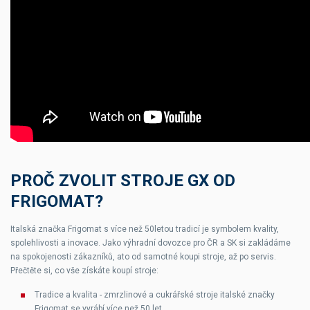
PROČ ZVOLIT STROJE GX OD
FRIGOMAT?
Italská značka Frigomat s více než 50letou tradicí je symbolem kvality,
spolehlivosti a inovace. Jako výhradní dovozce pro ČR a SK si zakládáme
na spokojenosti zákazníků, ato od samotné koupi stroje, až po servis.
Přečtěte si, co vše získáte koupí stroje:
Tradice a kvalita - zmrzlinové a cukrářské stroje italské značky
Frigomat se vyrábí více než 50 let.