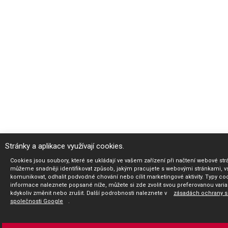
Stránky a aplikace využívají cookies.
Cookies jsou soubory, které se ukládají ve vašem zařízení při načtení webové str
můžeme snadněji identifikovat způsob, jakým pracujete s webovými stránkami, vs
komunikovat, odhalit podvodné chování nebo cílit marketingové aktivity. Typy co
informace naleznete popsané níže, můžete si zde zvolit svou preferovanou vari
kdykoliv změnit nebo zrušit. Další podrobnosti naleznete v
zásadách ochrany 
společnosti Google
.