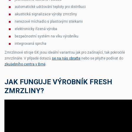
automatické udržování teploty pro distribuci
akustická signalizace výroby zmrzliny
nerezové míchadlo s plastovými stěrkami
elektronicky řízená výroba
bezpečnostní systém na víku výrobníku
integrovaná sprcha
Zmrzlinové stroje GX jsou ideální variantou jak pro začínající, tak pokročilé
zmrzlináře. V případě dotazů
se na nás obraťte
nebo se přijďte podívat do
zkušebního centra v Brně
.
JAK FUNGUJE VÝROBNÍK FRESH
ZMRZLINY?