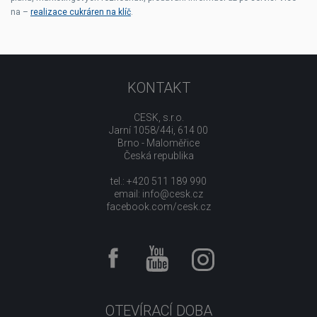
na –
realizace cukráren na klíč
.
KONTAKT
CESK, s.r.o.
Jarní 1058/44i, 614 00
Brno - Maloměřice
Česká republika
tel.: +420 511 189 990
email:
info@cesk.cz
facebook.com/cesk.cz
OTEVÍRACÍ DOBA