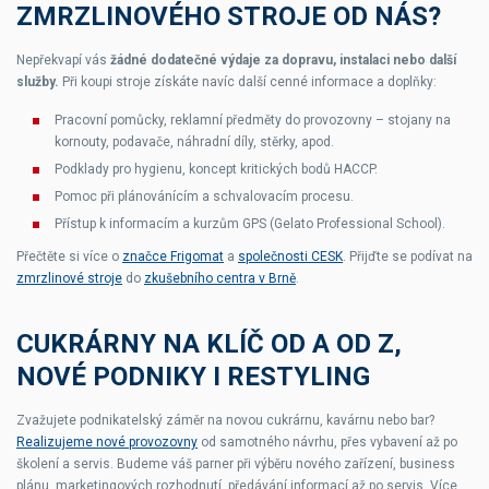
ZMRZLINOVÉHO STROJE OD NÁS?
Nepřekvapí vás
žádné dodatečné výdaje za dopravu, instalaci nebo další
služby.
Při koupi stroje získáte navíc další cenné informace a doplňky:
Pracovní pomůcky, reklamní předměty do provozovny – stojany na
kornouty, podavače, náhradní díly, stěrky, apod.
Podklady pro hygienu, koncept kritických bodů HACCP.
Pomoc při plánovánícím a schvalovacím procesu.
Přístup k informacím a kurzům GPS (Gelato Professional School).
Přečtěte si více o
značce Frigomat
a
společnosti CESK
. Přijďte se podívat na
zmrzlinové stroje
do
zkušebního centra v Brně
.
CUKRÁRNY NA KLÍČ OD A OD Z,
NOVÉ PODNIKY I RESTYLING
Zvažujete podnikatelský záměr na novou cukrárnu, kavárnu nebo bar?
Realizujeme nové provozovny
od samotného návrhu, přes vybavení až po
školení a servis. Budeme váš parner při výběru nového zařízení, business
plánu, marketingových rozhodnutí, předávání informací až po servis. Více