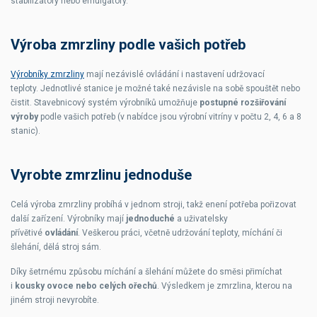
stabilizátory nebo emulgátory.
Výroba zmrzliny podle vašich potřeb
Výrobníky zmrzliny
mají nezávislé ovládání i nastavení udržovací
teploty.
Jednotlivé stanice je možné také nezávisle na sobě spouštět nebo
čistit.
Stavebnicový systém výrobníků umožňuje
postupné rozšiřování
výroby
podle vašich potřeb (v nabídce jsou výrobní vitríny v počtu 2, 4, 6 a 8
stanic).
Vyrobte zmrzlinu jednoduše
Celá výroba zmrzliny probíhá v jednom stroji, takž enení potřeba pořizovat
další zařízení.
Výrobníky mají
jednoduché
a uživatelsky
přívětivé
ovládání
.
Veškerou práci, včetně udržování teploty, míchání či
šlehání, dělá stroj sám.
Díky šetrnému způsobu míchání a šlehání můžete do směsi přimíchat
i
kousky ovoce nebo celých ořechů
. Výsledkem je zmrzlina, kterou na
jiném stroji nevyrobíte.