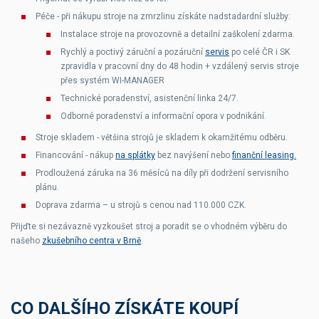
Péče - při nákupu stroje na zmrzlinu získáte nadstadardní služby:
Instalace stroje na provozovně a detailní zaškolení zdarma.
Rychlý a poctivý záruční a pozáruční
servis
po celé ČR i SK
zpravidla v pracovní dny do 48 hodin + vzdálený servis stroje
přes systém WI-MANAGER
Technické poradenství, asistenční linka 24/7.
Odborné poradenství a informační opora v podnikání.
Stroje skladem - většina strojů je skladem k okamžitému odběru.
Financování - nákup
na splátky
bez navýšení nebo
finanční leasing.
Prodloužená záruka na 36 měsíců na díly při dodržení servisního
plánu.
Doprava zdarma – u strojů s cenou nad 110.000 CZK.
Přijďte si nezávazně vyzkoušet stroj a poradit se o vhodném výběru do
našeho
zkušebního centra v Brně
.
CO DALŠÍHO ZÍSKÁTE KOUPÍ