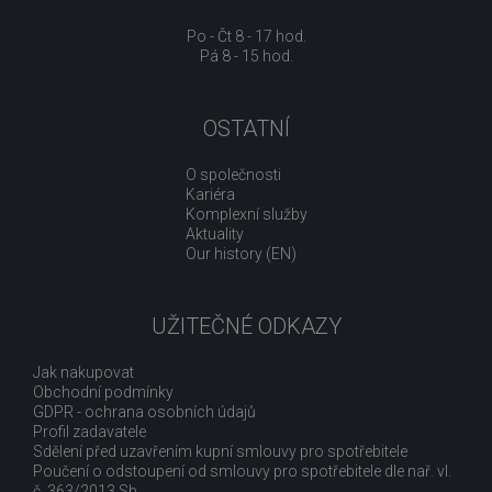
Po - Čt 8 - 17 hod.
Pá 8 - 15 hod.
OSTATNÍ
O společnosti
Kariéra
Komplexní služby
Aktuality
Our history (EN)
UŽITEČNÉ ODKAZY
Jak nakupovat
Obchodní podmínky
GDPR - ochrana osobních údajů
Profil zadavatele
Sdělení před uzavřením kupní smlouvy pro spotřebitele
Poučení o odstoupení od smlouvy pro spotřebitele dle nař. vl.
č. 363/2013 Sb.