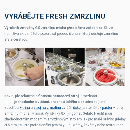
VYRÁBĚJTE FRESH ZMRZLINU
Výrobník zmrzliny GX
zmrzlinu
míchá před očima zákazníka
. Skrze
nemlživá skla můžete pozorovat proces šlehání, který udržuje zmrzlinu
stále čerstvou.
Navíc, jde relativně o
finančně nenáročný stroj
. Zmrzlináři
ocení
jednoduché ovládání, snadnou údržbu a skladnost
(není
zapotřebí
vitrína
a
stroj na zmrzlinu
zvlášť,
šoker
a stejně tak
paster
– stroj
zmrzlinu míchá i v noci). Výrobníky GX (Frigomat Gelato Fresh) jsou
plnohodnotným moderním zmrzlinovým strojem jak pro malé stánky, jídelny
či bistra, tak pro profesionální provozy – cukrárny, kavárny nebo restaurace.