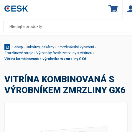
E-shop
›
Cukrárny, pekárny
›
Zmrzlinářské vybavení
›
Zmrzlinové stroje
›
Výrobníky fresh zmrzliny s vitrínou
›
Vitrína kombinovaná s výrobníkem zmrzliny GX6
VITRÍNA KOMBINOVANÁ S
VÝROBNÍKEM ZMRZLINY GX6