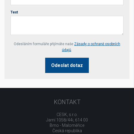
Text
Your website *
Odesláním formuláře přijímáte naše
Zásady o ochraně osobních
údajů
.
Odeslat dotaz
KONTAKT
CESK, s.r.o.
Jarní 1058/44i, 614 00
Brno - Maloměřice
Česká republika