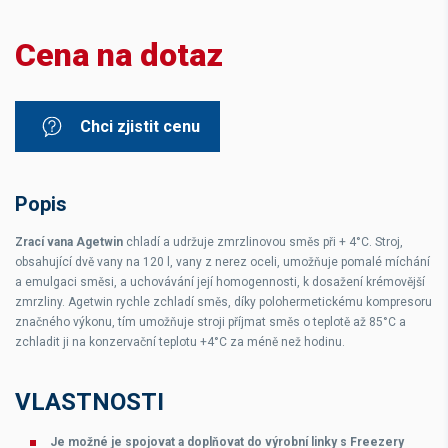
Cena na dotaz
Chci zjistit cenu
Popis
Zrací vana Agetwin
chladí a udržuje zmrzlinovou směs při + 4°C. Stroj,
obsahující dvě vany na 120 l, vany z nerez oceli, umožňuje pomalé míchání
a emulgaci směsi, a uchovávání její homogennosti, k dosažení krémovější
zmrzliny. Agetwin rychle zchladí směs, díky polohermetickému kompresoru
značného výkonu, tím umožňuje stroji příjmat směs o teplotě až 85°C a
zchladit ji na konzervační teplotu +4°C za méně než hodinu.
VLASTNOSTI
Je možné je spojovat a doplňovat do výrobní linky s Freezery