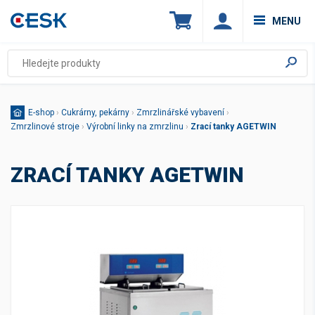
MENU
E-shop
›
Cukrárny, pekárny
›
Zmrzlinářské vybavení
›
Zmrzlinové stroje
›
Výrobní linky na zmrzlinu
›
Zrací tanky AGETWIN
ZRACÍ TANKY AGETWIN