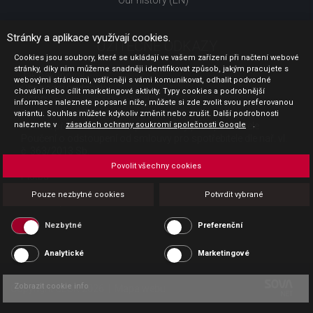
Our history (EN)
Stránky a aplikace využívají cookies.
UŽITEČNÉ ODKAZY
Cookies jsou soubory, které se ukládají ve vašem zařízení při načtení webové
stránky, díky nim můžeme snadněji identifikovat způsob, jakým pracujete s
Jak nakupovat
webovými stránkami, vstřícněji s vámi komunikovat, odhalit podvodné
Obchodní podmínky
chování nebo cílit marketingové aktivity. Typy cookies a podrobnější
GDPR - ochrana osobních údajů
informace naleznete popsané níže, můžete si zde zvolit svou preferovanou
Profil zadavatele
variantu. Souhlas můžete kdykoliv změnit nebo zrušit. Další podrobnosti
naleznete v
Sdělení před uzavřením kupní smlouvy pro spotřebitele
zásadách ochrany soukromí společnosti Google
.
Poučení o odstoupení od smlouvy pro spotřebitele dle nař. vl.
č. 363/2013 Sb.
Doprava
Povolit všechny cookies
Platba
Vrácení zboží
Pouze nezbytné cookies
Potvrdit vybrané
Povinná publicita
Nezbytné
Preferenční
Analytické
Marketingové
Zobrazit cookie info
Copyright CESK 2026 |
Mapa webu