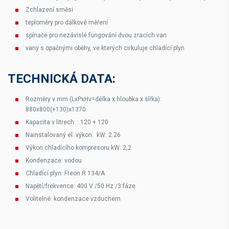
Zchlazení směsi
teploměry pro dálkové měření
spínače pro nezávislé fungování dvou zracích van
vany s opačnými oběhy, ve kterých cirkuluje chladící plyn
TECHNICKÁ DATA:
Rozměry v mm (LxPxHv=délka x hloubka x šířka):
880x800(+130)x1370
Kapacita v litrech : 120 + 120
Nainstalovaný el. výkon: kW: 2.26
Výkon chladícího kompresoru kW: 2,2
Kondenzace: vodou
Chladící plyn: Freon R 134/A
Napětí/frekvence: 400 V /50 Hz /3 fáze
Volitelné: kondenzace vzduchem