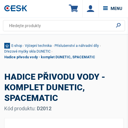
MENU
E-shop
›
Výčepní technika
›
Příslušenství a náhradní díly
›
Dřezové myčky skla DUNETIC
›
Hadice přivodu vody - komplet DUNETIC, SPACEMATIC
HADICE PŘIVODU VODY -
KOMPLET DUNETIC,
SPACEMATIC
Kód produktu:
D2012