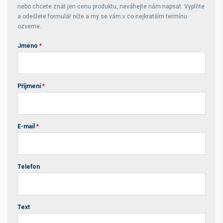
nebo chcete znát jen cenu produktu, neváhejte nám napsat. Vyplňte
a odešlete formulář níže a my se vám v co nejkratším termínu
ozveme.
Jméno
*
Příjmení
*
E-mail
*
Telefon
Text