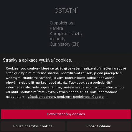
OSTATNÍ
O společnosti
Kariéra
Komplexní služby
Aktuality
Our history (EN)
Stránky a aplikace využívají cookies.
UŽITEČNÉ ODKAZY
Cookies jsou soubory, které se ukládají ve vašem zařízení při načtení webové
stránky, díky nim můžeme snadněji identifikovat způsob, jakým pracujete s
Jak nakupovat
webovými stránkami, vstřícněji s vámi komunikovat, odhalit podvodné
Obchodní podmínky
chování nebo cílit marketingové aktivity. Typy cookies a podrobnější
GDPR - ochrana osobních údajů
informace naleznete popsané níže, můžete si zde zvolit svou preferovanou
Profil zadavatele
variantu. Souhlas můžete kdykoliv změnit nebo zrušit. Další podrobnosti
naleznete v
Sdělení před uzavřením kupní smlouvy pro spotřebitele
zásadách ochrany soukromí společnosti Google
.
Poučení o odstoupení od smlouvy pro spotřebitele dle nař. vl.
č. 363/2013 Sb.
Doprava
Povolit všechny cookies
Platba
Vrácení zboží
Pouze nezbytné cookies
Potvrdit vybrané
Povinná publicita