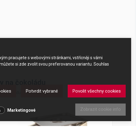
akým pracujete s webovými stránkami, vstřícněji s vámi
 můžete si zde zvolit svou preferovanou variantu. Souhlas
by na čokoládu
ookies
Potvrdit vybrané
Povolit všechny cookies
na čokoládu
Zobrazit cookie info
Marketingové