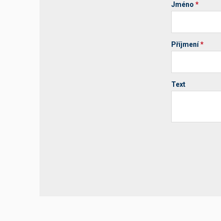
Jméno
*
Příjmení
*
Text
Your website 