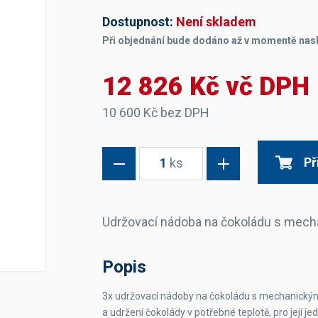
Dávkovače vody
Páky
Sítka
Dostupnost:
Není skladem
Transportní vozíky
Hadičky do mlékovek
Nádoby na vodu
Při objednání bude dodáno až v momentě nas
Hrnce a pánve
Nádoby na sedlinu
Odkapní mřížky
Násypky kávy
12 826 Kč vč DPH
10 600 Kč bez DPH
Kuchyňské pomůcky
Př
1
ks
Udržovací nádoba na čokoládu s mec
Sanitace
Sanitační technika
Čistící prostředky
Popis
Náhradní díly
3x udržovací nádoby na čokoládu s mechanický
a udržení čokolády v potřebné teplotě, pro její 