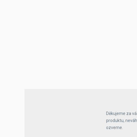
Výčepní stoly a desky
Děkujeme za váš
produktu, neváh
ozveme.