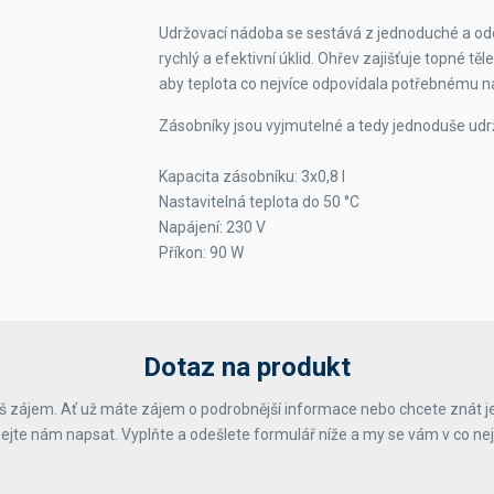
Udržovací nádoba se sestává z jednoduché a odo
rychlý a efektivní úklid. Ohřev zajišťuje topné tě
aby teplota co nejvíce odpovídala potřebnému n
Zásobníky jsou vyjmutelné a tedy jednoduše udr
Kapacita zásobníku: 3x0,8 l
Nastavitelná teplota do 50 °C
Napájení: 230 V
Příkon: 90 W
Dotaz na produkt
 zájem. Ať už máte zájem o podrobnější informace nebo chcete znát j
ejte nám napsat. Vyplňte a odešlete formulář níže a my se vám v co ne