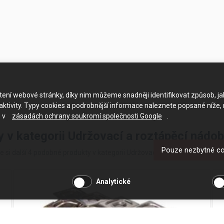
ačtení webové stránky, díky nim můžeme snadněji identifikovat způsob, j
ktivity. Typy cookies a podrobnější informace naleznete popsané níže,
e v
zásadách ochrany soukromí společnosti Google
.
y v kategorii Udržovací a roztápěcí nádo
Pouze nezbytné c
e si další 4 podobné produkty v kategorii Udržovací a roztápěcí nádoby 
Analytické