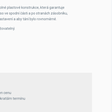
lné plastové konstrukce, která garantuje
leso ve spodní části a po stranách zásobníku,
astavení a aby tání bylo rovnoměrné.
žovatelný.
en cenu
jkratším termínu