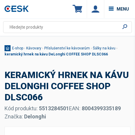
MENU
E-shop
›
Kávovary
›
Příslušenství ke kávovarům
›
Šálky na kávu
›
keramický hrnek na kávu DeLonghi COFFEE SHOP DLSC066
KERAMICKÝ HRNEK NA KÁVU
DELONGHI COFFEE SHOP
DLSC066
Kód produktu:
5513284501
EAN:
8004399335189
Značka:
Delonghi