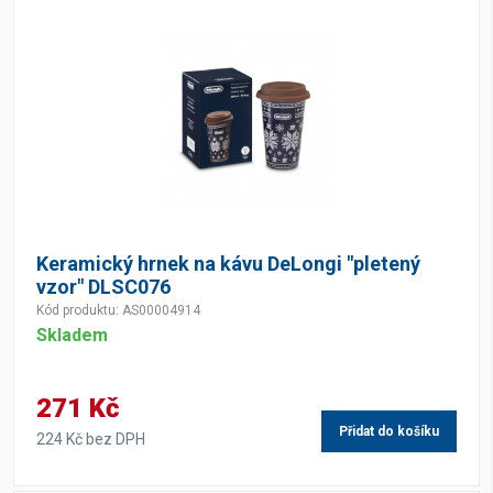
Keramický hrnek na kávu DeLongi "pletený
vzor" DLSC076
Kód produktu: AS00004914
Skladem
271 Kč
Přidat do košíku
224 Kč bez DPH