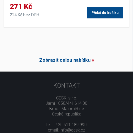
271 Kč
Přidat do košíku
224 Kč bez DPH
Zobrazit celou nabídku
»
KONTAKT
CESK, s.r.o.
Jarní 1058/44i, 614 00
Brno - Maloměřice
Česká republika
tel.: +420 511 189 990
email:
info@cesk.cz