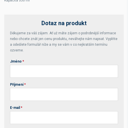
Kapacita 350 ml
Dotaz na produkt
Děkujeme za váš zájem. Ať už máte zájem o podrobnější informace
nebo chcete znát jen cenu produktu, neváhejte nám napsat. Vyplňte
a odešlete formulář níže a my se vám v co nejkratším termínu
ozveme.
Jméno
*
Příjmení
*
E-mail
*