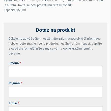
Výška bez víčka 130 mm, s víčkem 150 mm, horní průměr je 90mm, spodní
je 60mm - takže se hodí pro většinu držáku pohárku
Kapacita 350 ml
Dotaz na produkt
Děkujeme za váš zájem. Ať už máte zájem o podrobnější informace
nebo chcete znát jen cenu produktu, neváhejte nám napsat. Vyplňte
a odešlete formulář níže a my se vám v co nejkratším termínu
ozveme.
Jméno
*
Příjmení
*
E-mail
*