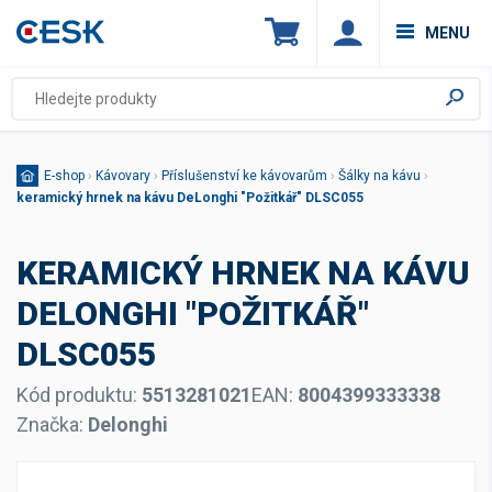
MENU
E-shop
›
Kávovary
›
Příslušenství ke kávovarům
›
Šálky na kávu
›
keramický hrnek na kávu DeLonghi "Požitkář" DLSC055
KERAMICKÝ HRNEK NA KÁVU
DELONGHI "POŽITKÁŘ"
DLSC055
Kód produktu:
5513281021
EAN:
8004399333338
Značka:
Delonghi