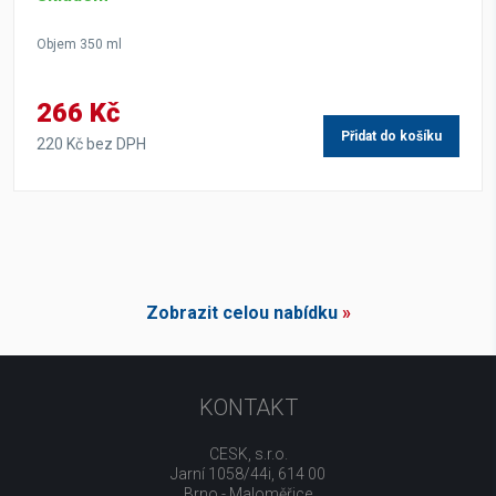
Objem 350 ml
266 Kč
Přidat do košíku
220 Kč bez DPH
Zobrazit celou nabídku
»
KONTAKT
CESK, s.r.o.
Jarní 1058/44i, 614 00
Brno - Maloměřice