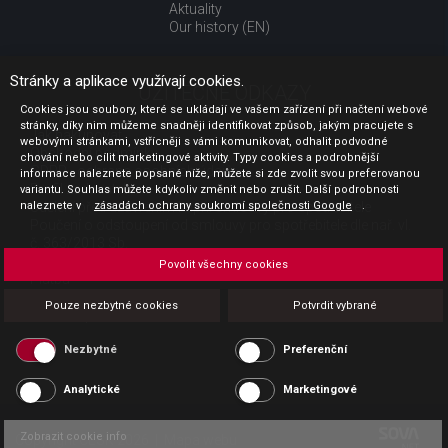
Aktuality
Our history (EN)
Stránky a aplikace využívají cookies.
UŽITEČNÉ ODKAZY
Cookies jsou soubory, které se ukládají ve vašem zařízení při načtení webové
stránky, díky nim můžeme snadněji identifikovat způsob, jakým pracujete s
Jak nakupovat
webovými stránkami, vstřícněji s vámi komunikovat, odhalit podvodné
Obchodní podmínky
chování nebo cílit marketingové aktivity. Typy cookies a podrobnější
GDPR - ochrana osobních údajů
informace naleznete popsané níže, můžete si zde zvolit svou preferovanou
Profil zadavatele
variantu. Souhlas můžete kdykoliv změnit nebo zrušit. Další podrobnosti
naleznete v
Sdělení před uzavřením kupní smlouvy pro spotřebitele
zásadách ochrany soukromí společnosti Google
.
Poučení o odstoupení od smlouvy pro spotřebitele dle nař. vl.
č. 363/2013 Sb.
Doprava
Povolit všechny cookies
Platba
Vrácení zboží
Pouze nezbytné cookies
Potvrdit vybrané
Povinná publicita
Nezbytné
Preferenční
Analytické
Marketingové
Zobrazit cookie info
Copyright CESK 2026 |
Mapa webu