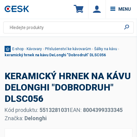
MENU
E-shop
›
Kávovary
›
Příslušenství ke kávovarům
›
Šálky na kávu
›
keramický hrnek na kávu DeLonghi "Dobrodruh" DLSC056
KERAMICKÝ HRNEK NA KÁVU
DELONGHI "DOBRODRUH"
DLSC056
Kód produktu:
5513281031
EAN:
8004399333345
Značka:
Delonghi