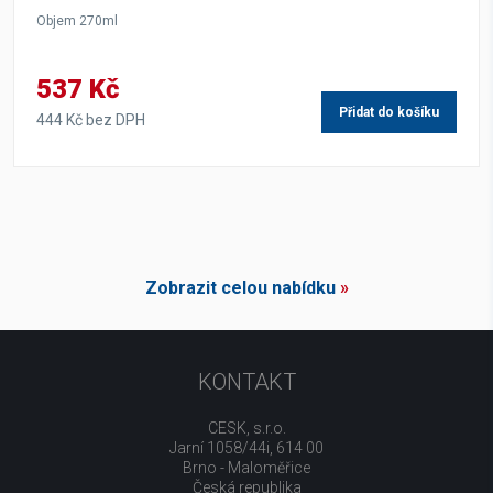
Objem 270ml
537 Kč
Přidat do košíku
444 Kč bez DPH
Zobrazit celou nabídku
»
KONTAKT
CESK, s.r.o.
Jarní 1058/44i, 614 00
Brno - Maloměřice
Česká republika