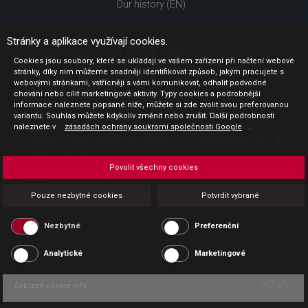
Our history (EN)
Stránky a aplikace využívají cookies.
UŽITEČNÉ ODKAZY
Cookies jsou soubory, které se ukládají ve vašem zařízení při načtení webové
stránky, díky nim můžeme snadněji identifikovat způsob, jakým pracujete s
Jak nakupovat
webovými stránkami, vstřícněji s vámi komunikovat, odhalit podvodné
Obchodní podmínky
chování nebo cílit marketingové aktivity. Typy cookies a podrobnější
GDPR - ochrana osobních údajů
informace naleznete popsané níže, můžete si zde zvolit svou preferovanou
Profil zadavatele
variantu. Souhlas můžete kdykoliv změnit nebo zrušit. Další podrobnosti
naleznete v
Sdělení před uzavřením kupní smlouvy pro spotřebitele
zásadách ochrany soukromí společnosti Google
.
Poučení o odstoupení od smlouvy pro spotřebitele dle nař. vl.
č. 363/2013 Sb.
Doprava
Povolit všechny cookies
Platba
Vrácení zboží
Pouze nezbytné cookies
Potvrdit vybrané
Povinná publicita
Nezbytné
Preferenční
Analytické
Marketingové
Zobrazit cookie info
Copyright CESK 2026 |
Mapa webu