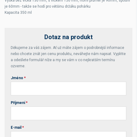
Výška bez víčka 130 mm, s víčkem 150 mm, horní průměr je 90mm, spodní
je 60mm - takže se hodí pro většinu držáku pohárku
Kapacita 350 ml
Dotaz na produkt
Děkujeme za váš zájem. Ať už máte zájem o podrobnější informace
nebo chcete znát jen cenu produktu, neváhejte nám napsat. Vyplňte
a odešlete formulář níže a my se vám v co nejkratším termínu
ozveme.
Jméno
*
Příjmení
*
E-mail
*