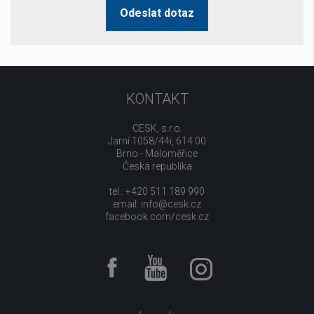
Odeslat dotaz
KONTAKT
CESK, s.r.o.
Jarní 1058/44i, 614 00
Brno - Maloměřice
Česká republika
tel.: +420 511 189 990
email:
info@cesk.cz
facebook.com/cesk.cz