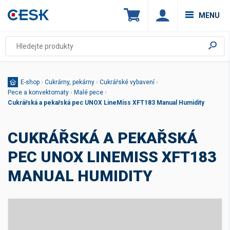
MENU
E-shop
›
Cukrárny, pekárny
›
Cukrářské vybavení
›
Pece a konvektomaty
›
Malé pece
›
Cukrářská a pekařská pec UNOX LineMiss XFT183 Manual Humidity
CUKRÁŘSKÁ A PEKAŘSKÁ
PEC UNOX LINEMISS XFT183
MANUAL HUMIDITY