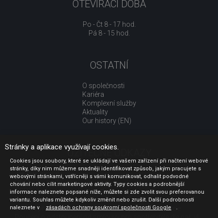
OTEVÍRACÍ DOBA
Po - Čt 8 - 17 hod.
Pá 8 - 15 hod.
OSTATNÍ
O společnosti
Kariéra
Komplexní služby
Aktuality
Our history (EN)
Stránky a aplikace využívají cookies.
UŽITEČNÉ ODKAZY
Cookies jsou soubory, které se ukládají ve vašem zařízení při načtení webové
stránky, díky nim můžeme snadněji identifikovat způsob, jakým pracujete s
Jak nakupovat
webovými stránkami, vstřícněji s vámi komunikovat, odhalit podvodné
Obchodní podmínky
chování nebo cílit marketingové aktivity. Typy cookies a podrobnější
GDPR - ochrana osobních údajů
informace naleznete popsané níže, můžete si zde zvolit svou preferovanou
Profil zadavatele
variantu. Souhlas můžete kdykoliv změnit nebo zrušit. Další podrobnosti
naleznete v
Sdělení před uzavřením kupní smlouvy pro spotřebitele
zásadách ochrany soukromí společnosti Google
.
Poučení o odstoupení od smlouvy pro spotřebitele dle nař. vl.