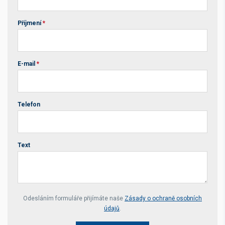
Příjmení
*
E-mail
*
Telefon
Text
Your website *
Odesláním formuláře přijímáte naše
Zásady o ochraně osobních
údajů
.