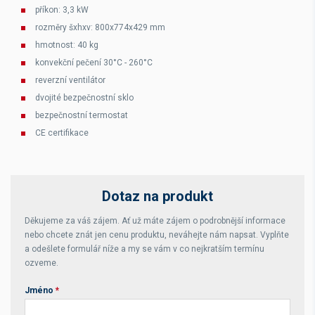
příkon: 3,3 kW
rozměry šxhxv: 800x774x429 mm
hmotnost: 40 kg
konvekční pečení 30°C - 260°C
reverzní ventilátor
dvojité bezpečnostní sklo
bezpečnostní termostat
CE certifikace
Dotaz na produkt
Děkujeme za váš zájem. Ať už máte zájem o podrobnější informace
nebo chcete znát jen cenu produktu, neváhejte nám napsat. Vyplňte
a odešlete formulář níže a my se vám v co nejkratším termínu
ozveme.
Jméno
*