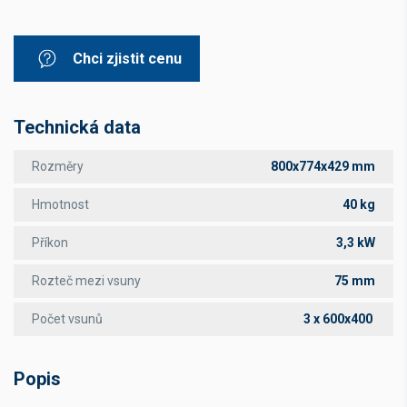
Chci zjistit cenu
Technická data
Rozměry
800x774x429 mm
Hmotnost
40 kg
Příkon
3,3 kW
Rozteč mezi vsuny
75 mm
Počet vsunů
3 x 600x400
Popis