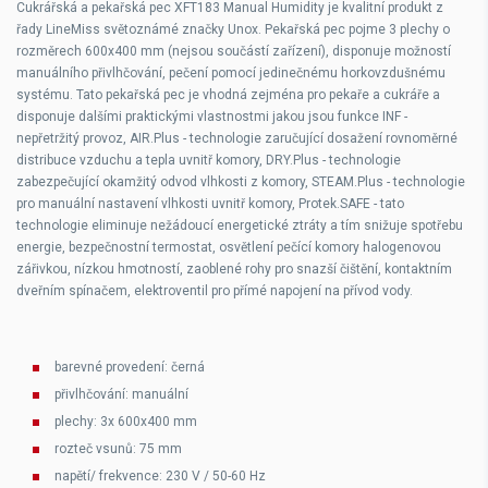
Cukrářská a pekařská pec XFT183 Manual Humidity je kvalitní produkt z
řady LineMiss světoznámé značky Unox. Pekařská pec pojme 3 plechy o
rozměrech 600x400 mm (nejsou součástí zařízení), disponuje možností
manuálního přivlhčování, pečení pomocí jedinečnému horkovzdušnému
systému. Tato pekařská pec je vhodná zejména pro pekaře a cukráře a
disponuje dalšími praktickými vlastnostmi jakou jsou funkce INF -
nepřetržitý provoz, AIR.Plus - technologie zaručující dosažení rovnoměrné
distribuce vzduchu a tepla uvnitř komory, DRY.Plus - technologie
zabezpečující okamžitý odvod vlhkosti z komory, STEAM.Plus - technologie
pro manuální nastavení vlhkosti uvnitř komory, Protek.SAFE - tato
technologie eliminuje nežádoucí energetické ztráty a tím snižuje spotřebu
energie, bezpečnostní termostat, osvětlení pečící komory halogenovou
zářivkou, nízkou hmotností, zaoblené rohy pro snazší čištění, kontaktním
dveřním spínačem, elektroventil pro přímé napojení na přívod vody.
barevné provedení: černá
přivlhčování: manuální
plechy: 3x 600x400 mm
rozteč vsunů: 75 mm
napětí/ frekvence: 230 V / 50-60 Hz