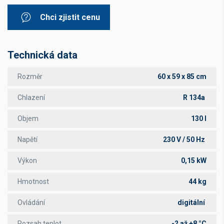
Chci zjistit cenu
Technická data
Rozměr
60 x 59 x 85 cm
Chlazení
R 134a
Objem
130 l
Napětí
230 V / 50 Hz
Výkon
0,15 kW
Hmotnost
44 kg
Ovládání
digitální
Rozsah teplot
-2 až +8 °C