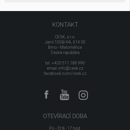
KONTAKT
CESK, s.r.o.
Jarní 1058/44i, 614 00
Brno - Maloměřice
Česká republika
tel.: +420 511 189 990
email:
info@cesk.cz
facebook.com/cesk.cz
OTEVÍRACÍ DOBA
Po - Čt 8 - 17 hod.