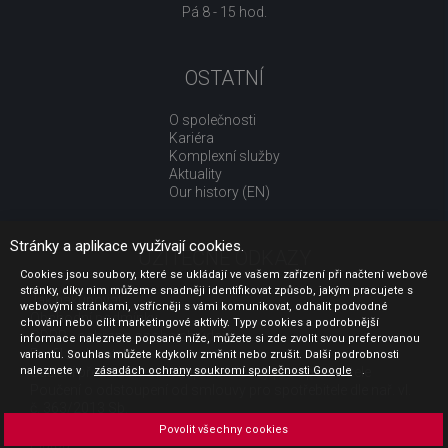
Pá 8 - 15 hod.
OSTATNÍ
O společnosti
Kariéra
Komplexní služby
Aktuality
Our history (EN)
Stránky a aplikace využívají cookies.
UŽITEČNÉ ODKAZY
Cookies jsou soubory, které se ukládají ve vašem zařízení při načtení webové
stránky, díky nim můžeme snadněji identifikovat způsob, jakým pracujete s
Jak nakupovat
webovými stránkami, vstřícněji s vámi komunikovat, odhalit podvodné
Obchodní podmínky
chování nebo cílit marketingové aktivity. Typy cookies a podrobnější
GDPR - ochrana osobních údajů
informace naleznete popsané níže, můžete si zde zvolit svou preferovanou
Profil zadavatele
variantu. Souhlas můžete kdykoliv změnit nebo zrušit. Další podrobnosti
naleznete v
Sdělení před uzavřením kupní smlouvy pro spotřebitele
zásadách ochrany soukromí společnosti Google
.
Poučení o odstoupení od smlouvy pro spotřebitele dle nař. vl.
č. 363/2013 Sb.
Doprava
Povolit všechny cookies
Platba