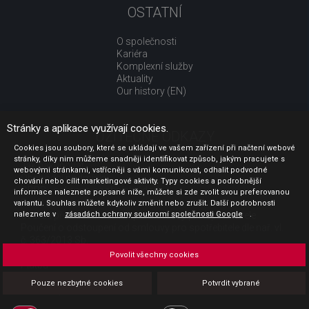
OSTATNÍ
O společnosti
Kariéra
Komplexní služby
Aktuality
Our history (EN)
Stránky a aplikace využívají cookies.
UŽITEČNÉ ODKAZY
Cookies jsou soubory, které se ukládají ve vašem zařízení při načtení webové
stránky, díky nim můžeme snadněji identifikovat způsob, jakým pracujete s
Jak nakupovat
webovými stránkami, vstřícněji s vámi komunikovat, odhalit podvodné
Obchodní podmínky
chování nebo cílit marketingové aktivity. Typy cookies a podrobnější
GDPR - ochrana osobních údajů
informace naleznete popsané níže, můžete si zde zvolit svou preferovanou
Profil zadavatele
variantu. Souhlas můžete kdykoliv změnit nebo zrušit. Další podrobnosti
naleznete v
Sdělení před uzavřením kupní smlouvy pro spotřebitele
zásadách ochrany soukromí společnosti Google
.
Poučení o odstoupení od smlouvy pro spotřebitele dle nař. vl.
č. 363/2013 Sb.
Doprava
Povolit všechny cookies
Platba
Vrácení zboží
Pouze nezbytné cookies
Potvrdit vybrané
Povinná publicita