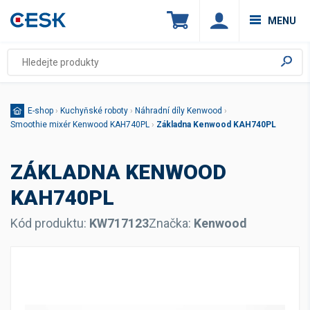
MENU
E-shop
›
Kuchyňské roboty
›
Náhradní díly Kenwood
›
Smoothie mixér Kenwood KAH740PL
›
Základna Kenwood KAH740PL
ZÁKLADNA KENWOOD
KAH740PL
Kód produktu:
KW717123
Značka:
Kenwood