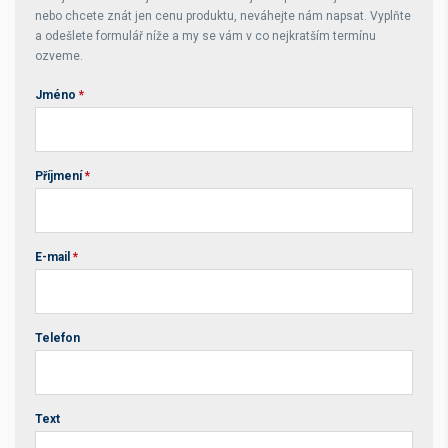
nebo chcete znát jen cenu produktu, neváhejte nám napsat. Vyplňte
a odešlete formulář níže a my se vám v co nejkratším termínu
ozveme.
Jméno
*
Příjmení
*
E-mail
*
Telefon
Text