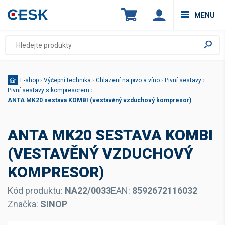
MENU
E-shop
›
Výčepní technika
›
Chlazení na pivo a víno
›
Pivní sestavy
›
Pivní sestavy s kompresorem
›
ANTA MK20 sestava KOMBI (vestavěný vzduchový kompresor)
ANTA MK20 SESTAVA KOMBI
(VESTAVĚNÝ VZDUCHOVÝ
KOMPRESOR)
Kód produktu:
NA22/0033
EAN:
8592672116032
Značka:
SINOP