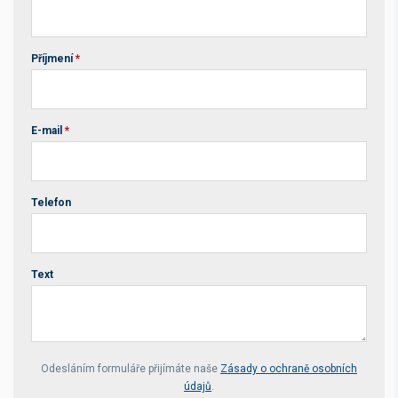
Příjmení
*
E-mail
*
Telefon
Text
Your website *
Odesláním formuláře přijímáte naše
Zásady o ochraně osobních
údajů
.