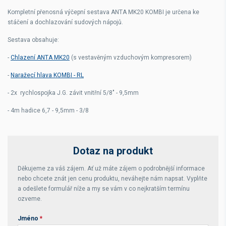
Kompletní přenosná výčepní sestava
ANTA MK20 KOMBI
je určena ke
stáčení a dochlazování sudových nápojů.
Sestava obsahuje:
-
Chlazení ANTA MK20
(s vestavěným vzduchovým kompresorem)
-
Naražecí hlava KOMBI - RL
- 2x rychlospojka J.G. závit vnitřní 5/8" - 9,5mm
- 4m hadice 6,7 - 9,5mm - 3/8
Dotaz na produkt
Děkujeme za váš zájem. Ať už máte zájem o podrobnější informace
nebo chcete znát jen cenu produktu, neváhejte nám napsat. Vyplňte
a odešlete formulář níže a my se vám v co nejkratším termínu
ozveme.
Jméno
*