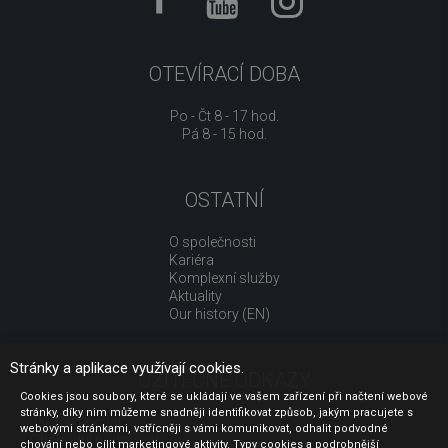
OTEVÍRACÍ DOBA
Po - Čt 8 - 17 hod.
Pá 8 - 15 hod.
OSTATNÍ
O společnosti
Kariéra
Komplexní služby
Aktuality
Our history (EN)
Stránky a aplikace využívají cookies.
UŽITEČNÉ ODKAZY
Cookies jsou soubory, které se ukládají ve vašem zařízení při načtení webové
stránky, díky nim můžeme snadněji identifikovat způsob, jakým pracujete s
Jak nakupovat
webovými stránkami, vstřícněji s vámi komunikovat, odhalit podvodné
Obchodní podmínky
chování nebo cílit marketingové aktivity. Typy cookies a podrobnější