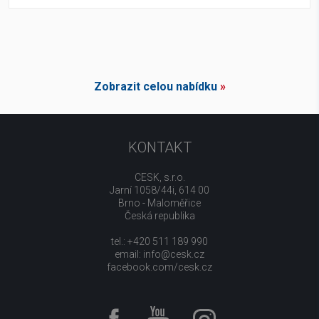
Zobrazit celou nabídku
»
KONTAKT
CESK, s.r.o.
Jarní 1058/44i, 614 00
Brno - Maloměřice
Česká republika
tel.: +420 511 189 990
email:
info@cesk.cz
facebook.com/cesk.cz