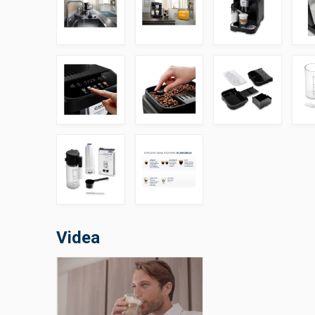
Výčepní stoly a desky
Videa