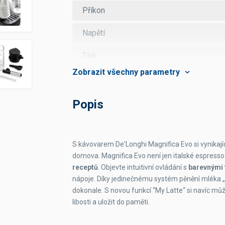
Příkon
Napětí
Tlak
Kapacita zásobníku na zrnkovou kávu
Kapacita nádrže na vodu
Popis
Kapacita zásobníku na kávovou sedlinu
S kávovarem De'Longhi Magnifica Evo si vynikajíc
Nastavitelná výška dávkovače kávy
domova. Magnifica Evo není jen italské espresso 
receptů
. Objevte intuitivní ovládání s
barevnými 
Energetická třída
nápoje. Díky jedinečnému systém pěnění mléka
dokonale. S novou funkcí “My Latte“ si navíc mů
Display
libosti a uložit do paměti.
Možnost připravit 2 šálky najednou