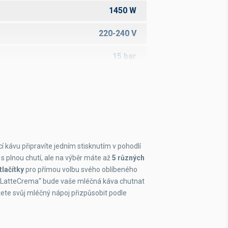
1450 W
220-240 V
15 bar
250 g
1,8 l
14 porcí
í kávu připravíte jedním stisknutím v pohodlí
81-144 mm
s plnou chutí, ale na výběr máte až
5 různých
tlačítky
pro přímou volbu svého oblíbeného
lepší než A
 „LatteCrema“ bude vaše mléčná káva chutnat
žete svůj mléčný nápoj přizpůsobit podle
ano
ano