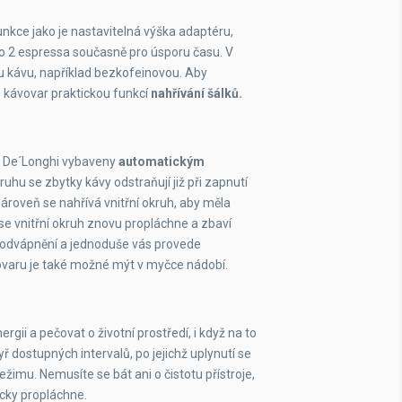
unkce jako je nastavitelná výška adaptéru,
o 2 espressa současně pro úsporu času. V
 kávu, například bezkofeinovou. Aby
e kávovar praktickou funkcí
nahřívání šálků.
ry De´Longhi vybaveny
automatickým
kruhu se zbytky kávy odstraňují již při zapnutí
roveň se nahřívá vnitřní okruh, aby měla
e vnitřní okruh znovu propláchne a zbaví
 odvápnění a jednoduše vás provede
vovaru je také možné mýt v myčce nádobí.
rgii a pečovat o životní prostředí, i když na to
ř dostupných intervalů, po jejichž uplynutí se
žimu. Nemusíte se bát ani o čistotu přístroje,
cky propláchne.