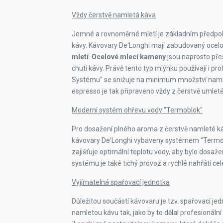
Možnost použít mletou kávu
Vždy čerstvě namletá káva
Karafa na mléko
Jemné a rovnoměrné mletí je základním předpok
kávy. Kávovary De'Longhi mají zabudovaný ocel
Tryska na napěnění mléka
mletí
.
Ocelové mlecí kameny
jsou naprosto přes
chuti kávy. Právě tento typ mlýnku používají i pro
Speciální kávové recepty
Systému" se snižuje na minimum množství namle
espresso je tak připraveno vždy z čerstvě umleté
Funkce horké čokolády
Moderní systém ohřevu vody "Termoblok"
Funkce horké vody
Pro dosažení plného aroma z čerstvě namleté káv
kávovary De'Longhi vybaveny systémem "Termob
Plocha na šálky
zajišťuje optimální teplotu vody, aby bylo dosaž
systému je také tichý provoz a rychlé nahřátí ce
Možnost použít vodní filtr
Vyjímatelná spařovací jednotka
Programovatelné zapnutí
Důležitou součástí kávovaru je tzv. spařovací je
Nastavitelná tvrdost vody
namletou kávu tak, jako by to dělal profesionáln