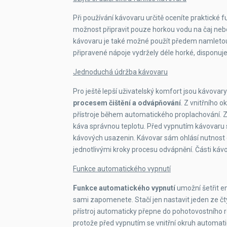
Při používání kávovaru určitě oceníte praktické f
možnost připravit pouze horkou vodu na čaj neb
kávovaru je také možné použít předem namletou
připravené nápoje vydržely déle horké, disponuj
Jednoduchá údržba kávovaru
Pro ještě lepší uživatelský komfort jsou kávova
procesem čištění a odvápňování
. Z vnitřního o
přístroje během automatického proplachování. Zá
káva správnou teplotu. Před vypnutím kávovaru s
kávových usazenin. Kávovar sám ohlásí nutnost
jednotlivými kroky procesu odvápnění. Části ká
Funkce automatického vypnutí
Funkce automatického vypnutí
umožní šetřit ene
sami zapomenete. Stačí jen nastavit jeden ze čty
přístroj automaticky přepne do pohotovostního re
protože před vypnutím se vnitřní okruh automati