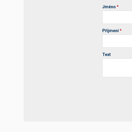
Jméno
*
Příjmení
*
Text
Your website 