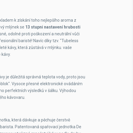
ano
ano
ladem k získání toho nejlepšího aroma z
ový mlýnek se
13 stupni nastavení hrubosti
ne
né, odolné proti poškození a neutrální vůči
fesionální baristé! Navíc díky tzv. "Tubeless
ano
té kávy, která zůstává v mlýnku. vaše
 kávy.
ne
ano
y je důležitá správná teplota vody, proto jsou
lok". Vysoce přesné elektronické ovádáním
ano
eno perfektních výsledků v šálku. Výhodou
lého kávovaru.
ano
ne
dnotka, která dávkuje a pěchuje čerstvě
ano
í barista. Patentovaná spařovací jednotka De