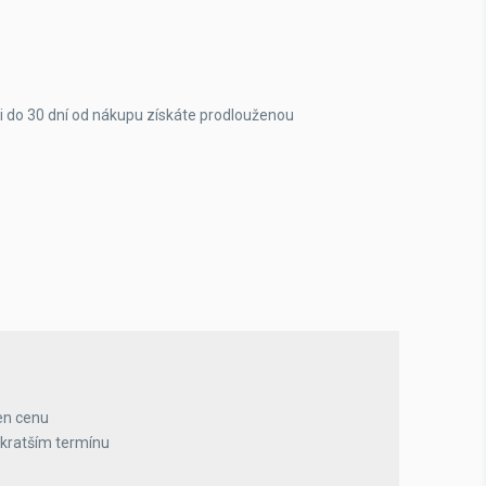
i do 30 dní od nákupu získáte prodlouženou
en cenu
jkratším termínu