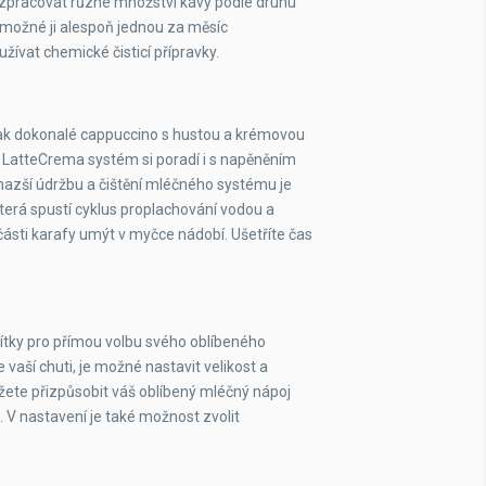
 zpracovat různé množství kávy podle druhu
ano
o možné ji alespoň jednou za měsíc
ívat chemické čisticí přípravky.
ano
ano
ak dokonalé cappuccino s hustou a krémovou
n. LatteCrema systém si poradí i s napěněním
ano
nazší údržbu a čištění mléčného systému je
terá spustí cyklus proplachování vodou a
černá
sti karafy umýt v myčce nádobí. Ušetříte čas
ne
ne
ačítky pro přímou volbu svého oblíbeného
vaší chuti, je možné nastavit velikost a
DeLonghi
můžete přizpůsobit váš oblíbený mléčný nápoj
e. V nastavení je také možnost zvolit