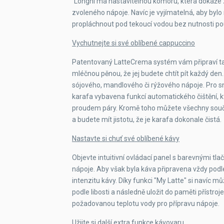
´Longhi má nastavitelnou komoru, která dokáže
Vyjímatelná centrální jednotka
zvoleného nápoje. Navíc je vyjímatelná, aby byl
propláchnout pod tekoucí vodou bez nutnosti použ
Nastavitelná hrubost mletí
Vychutnejte si své oblíbené cappuccino
Odvápňovací a proplachovací program
Patentovaný LatteCrema systém vám připraví t
mléčnou pěnou, že jej budete chtít pít každý de
Úsporný režim
sójového, mandlového či rýžového nápoje. Pro s
karafa vybavena funkcí automatického čištění, k
Barva
proudem páry. Kromě toho můžete všechny součá
a budete mít jistotu, že je karafa dokonale čistá.
Mobilní aplikace
Nastavte si chuť své oblíbené kávy
Funkce ledové kávy
Objevte intuitivní ovládací panel s barevnými tl
nápoje. Aby však byla káva připravena vždy podle 
Výrobce
intenzitu kávy. Díky funkci "My Latte" si navíc 
podle libosti a následně uložit do paměti přístroj
požadovanou teplotu vody pro přípravu nápoje.
Užijte si další extra funkce kávovaru