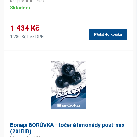
Kód produktu: 12037
Skladem
1 434 Kč
Přidat do košíku
1 280 Kč bez DPH
Bonapi BORŮVKA - točené limonády post-mix
(20l BIB)