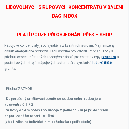
LIBOVOLNÝCH SIRUPOVÝCH KONCENTRÁTŮ V BALENÍ
BAG IN BOX
PLATÍ POUZE PŘI OBJEDNÁNÍ PŘES E-SHOP
Nápojové koncentráty jsou vyráběny z kvalitních surovin. Mají snížený
obsah energetické hodnoty. Jsou vhodné pro výrobu limonád, sody s
příchutí ovoce, míchaných točených nápojů pro všechny typy
postmixů
a
postmixových strojů, nápojových automatů a výrobníků
ledové tříště
-
granity.
- Příchuť ZÁZVOR
-
Doporučený směšovací poměr se sodou nebo vodou je u
koncentrátů
1:7,2
Celkový objem hotového nápoje z jednoho BIB je při dodržení
doporučeného ředění 161 litrů.
(záleží však na individuálním požadavku spotřebitele)