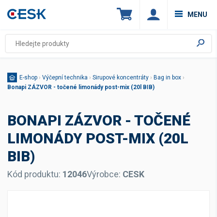
MENU
E-shop
›
Výčepní technika
›
Sirupové koncentráty
›
Bag in box
›
Bonapi ZÁZVOR - točené limonády post-mix (20l BIB)
BONAPI ZÁZVOR - TOČENÉ
LIMONÁDY POST-MIX (20L
BIB)
Kód produktu:
12046
Výrobce:
CESK