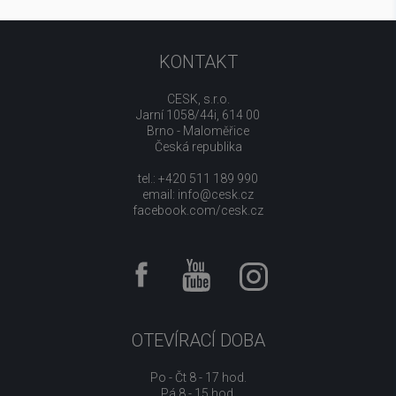
KONTAKT
CESK, s.r.o.
Jarní 1058/44i, 614 00
Brno - Maloměřice
Česká republika
tel.: +420 511 189 990
email:
info@cesk.cz
facebook.com/cesk.cz
OTEVÍRACÍ DOBA
Po - Čt 8 - 17 hod.
Pá 8 - 15 hod.