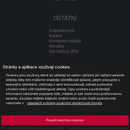
OSTATNÍ
O společnosti
Kariéra
Komplexní služby
Aktuality
Our history (EN)
Stránky a aplikace využívají cookies.
UŽITEČNÉ ODKAZY
Cookies jsou soubory, které se ukládají ve vašem zařízení při načtení webové
stránky, díky nim můžeme snadněji identifikovat způsob, jakým pracujete s
Jak nakupovat
webovými stránkami, vstřícněji s vámi komunikovat, odhalit podvodné
Obchodní podmínky
chování nebo cílit marketingové aktivity. Typy cookies a podrobnější
GDPR - ochrana osobních údajů
informace naleznete popsané níže, můžete si zde zvolit svou preferovanou
Profil zadavatele
variantu. Souhlas můžete kdykoliv změnit nebo zrušit. Další podrobnosti
naleznete v
Sdělení před uzavřením kupní smlouvy pro spotřebitele
zásadách ochrany soukromí společnosti Google
.
Poučení o odstoupení od smlouvy pro spotřebitele dle nař. vl.
č. 363/2013 Sb.
Doprava
Povolit všechny cookies
Platba
Vrácení zboží