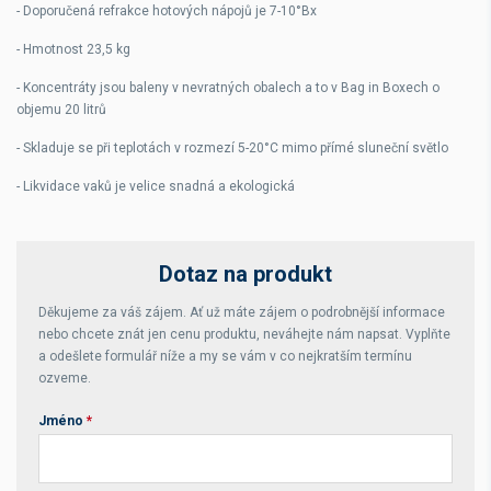
- Doporučená refrakce hotových nápojů je 7-10°Bx
- Hmotnost 23,5 kg
- Koncentráty jsou baleny v nevratných obalech a to v Bag in Boxech o
objemu 20 litrů
- Skladuje se při teplotách v rozmezí 5-20°C mimo přímé sluneční světlo
- Likvidace vaků je velice snadná a ekologická
Dotaz na produkt
Děkujeme za váš zájem. Ať už máte zájem o podrobnější informace
nebo chcete znát jen cenu produktu, neváhejte nám napsat. Vyplňte
a odešlete formulář níže a my se vám v co nejkratším termínu
ozveme.
Jméno
*