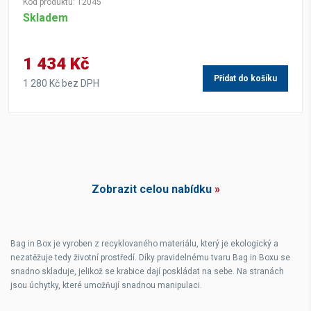
Kód produktu: 12045
Skladem
1 434 Kč
Přidat do košíku
1 280 Kč bez DPH
Zobrazit celou nabídku
»
Bag in Box je vyroben z recyklovaného materiálu, který je ekologický a
nezatěžuje tedy životní prostředí. Díky pravidelnému tvaru Bag in Boxu se
snadno skladuje, jelikož se krabice dají poskládat na sebe. Na stranách
jsou úchytky, které umožňují snadnou manipulaci.