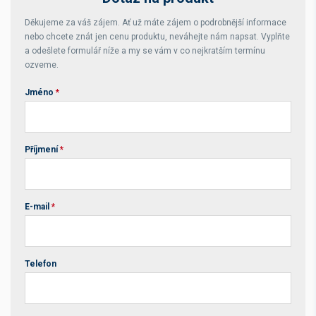
Děkujeme za váš zájem. Ať už máte zájem o podrobnější informace
nebo chcete znát jen cenu produktu, neváhejte nám napsat. Vyplňte
a odešlete formulář níže a my se vám v co nejkratším termínu
ozveme.
Jméno
*
Příjmení
*
E-mail
*
Telefon