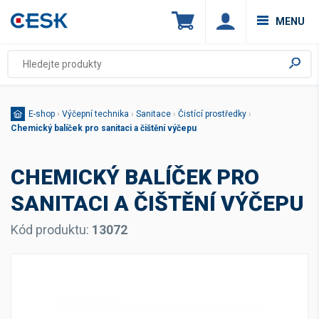
MENU
E-shop
›
Výčepní technika
›
Sanitace
›
Čistící prostředky
›
Chemický balíček pro sanitaci a čištění výčepu
CHEMICKÝ BALÍČEK PRO
SANITACI A ČIŠTĚNÍ VÝČEPU
Kód produktu:
13072