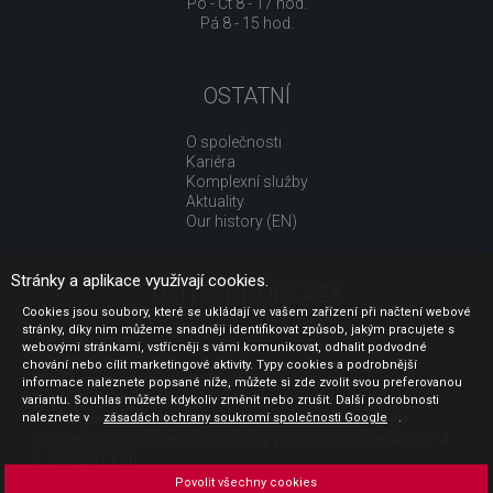
Po - Čt 8 - 17 hod.
Pá 8 - 15 hod.
OSTATNÍ
O společnosti
Kariéra
Komplexní služby
Aktuality
Our history (EN)
Stránky a aplikace využívají cookies.
UŽITEČNÉ ODKAZY
Cookies jsou soubory, které se ukládají ve vašem zařízení při načtení webové
stránky, díky nim můžeme snadněji identifikovat způsob, jakým pracujete s
Jak nakupovat
webovými stránkami, vstřícněji s vámi komunikovat, odhalit podvodné
Obchodní podmínky
chování nebo cílit marketingové aktivity. Typy cookies a podrobnější
GDPR - ochrana osobních údajů
informace naleznete popsané níže, můžete si zde zvolit svou preferovanou
Profil zadavatele
variantu. Souhlas můžete kdykoliv změnit nebo zrušit. Další podrobnosti
naleznete v
Sdělení před uzavřením kupní smlouvy pro spotřebitele
zásadách ochrany soukromí společnosti Google
.
Poučení o odstoupení od smlouvy pro spotřebitele dle nař. vl.
č. 363/2013 Sb.
Doprava
Povolit všechny cookies