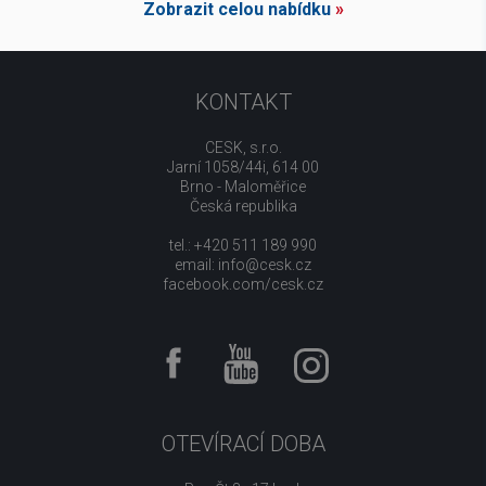
Zobrazit celou nabídku
»
KONTAKT
CESK, s.r.o.
Jarní 1058/44i, 614 00
Brno - Maloměřice
Česká republika
tel.: +420 511 189 990
email:
info@cesk.cz
facebook.com/cesk.cz
OTEVÍRACÍ DOBA