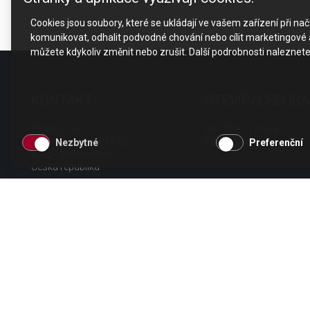
Cookies jsou soubory, které se ukládají ve vašem zařízení při n
komunikovat, odhalit podvodné chování nebo cílit marketingové a
můžete kdykoliv změnit nebo zrušit. Další podrobnosti naleznet
KONTAKT
OTEVÍRACÍ DOBA
CESK, s.r.o.
Po - Čt 8 - 17 hod.
Jarní 1058/44i, 614 00
Pá 8 - 15 hod.
Nezbytné
Preferenční
Brno - Maloměřice
Česká republika
tel.: +420 511 189 990
email:
info@cesk.cz
facebook.com/cesk.cz