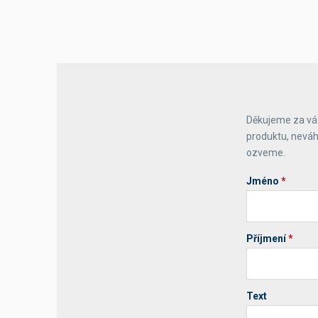
Výčepní stoly a desky
Děkujeme za váš
produktu, neváh
ozveme.
Jméno
*
Příjmení
*
Text