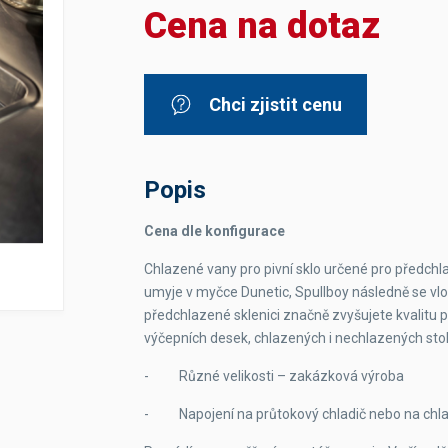
Cena na dotaz
Dávkovače vody
Páky
Sítka
Transportní vozíky
Hadičky do mlékovek
Nádoby na vodu
Hrnce a pánve
Nádoby na sedlinu
Odkapní mřížky
Chci zjistit cenu
Násypky kávy
Kuchyňské pomůcky
Popis
Cena dle konfigurace
Chlazené vany pro pivní sklo určené pro předchlaz
umyje v myčce Dunetic, Spullboy následně se vlo
Sanitace
předchlazené sklenici značně zvyšujete kvalitu 
výčepních desek, chlazených i nechlazených sto
Sanitační technika
Čistící prostředky
- Různé velikosti – zakázková výroba
Náhradní díly
- Napojení na průtokový chladič nebo na chla