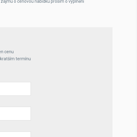
 zájmu o cenovou nabídku prosím o vyplnění
en cenu
jkratším termínu