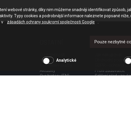
ačtení webové stránky, díky nim můžeme snadněji identifikovat způsob, j
ktivity. Typy cookies a podrobnější informace naleznete popsané níže,
e v
zásadách ochrany soukromí společnosti Google
.
OSTATNÍ
UŽITEČNÉ O
Pouze nezbytné c
O společnosti
Jak nakupovat
Kariéra
Obchodní podmínk
Analytické
Komplexní služby
GDPR - ochrana os
Aktuality
Profil zadavatele
Our history (EN)
Sdělení před uzavř
spotřebitele
Poučení o odstoup
spotřebitele dle nař.
Doprava
Platba
Vrácení zboží
Povinná publicita