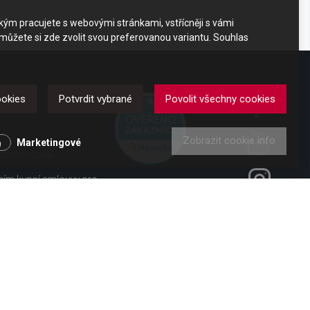
akým pracujete s webovými stránkami, vstřícněji s vámi
 můžete si zde zvolit svou preferovanou variantu. Souhlas
DKAZY
ookies
Potvrdit vybrané
Povolit všechny cookies
Zobrazit cookie info
y
Marketingové
obních údajů
ením kupní smlouvy pro
ení od smlouvy pro
 vl. č. 363/2013 Sb.