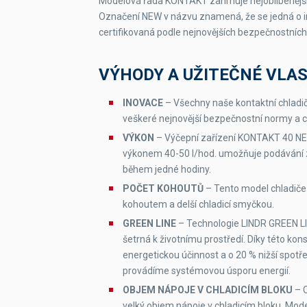
Modelová řada KONTAKT zahrnuje nejoblíbenější 
Označení NEW v názvu znamená, že se jedná o in
Typ chladiva
certifikovaná podle nejnovějších bezpečnostních
Napětí
VÝHODY A UŽITEČNÉ VLA
INOVACE
– Všechny naše kontaktní chladič
veškeré nejnovější bezpečnostní normy a ce
VÝKON
– Výčepní zařízení KONTAKT 40 
výkonem 40-50 l/hod. umožňuje podávání 
během jedné hodiny.
POČET KOHOUTŮ
– Tento model chladiče
kohoutem a delší chladicí smyčkou.
GREEN LINE
– Technologie LINDR GREEN LIN
šetrná k životnímu prostředí. Díky této kon
energetickou účinnost a o 20 % nižší spotře
provádíme systémovou úsporu energií.
OBJEM NÁPOJE V CHLADICÍM BLOKU
– C
velký objem nápoje v chladicím bloku. Mode