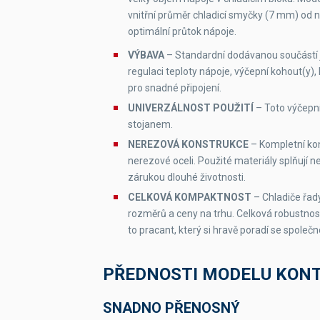
vnitřní průměr chladicí smyčky (7 mm) od 
optimální průtok nápoje.
VÝBAVA
– Standardní dodávanou součástí 
regulaci teploty nápoje, výčepní kohout(y),
pro snadné připojení.
UNIVERZÁLNOST POUŽITÍ
– Toto výčepní
stojanem.
NEREZOVÁ KONSTRUKCE
– Kompletní kon
nerezové oceli. Použité materiály splňují 
zárukou dlouhé životnosti.
CELKOVÁ KOMPAKTNOST
– Chladiče řad
rozměrů a ceny na trhu. Celková robustno
to pracant, který si hravě poradí se společn
PŘEDNOSTI MODELU KONT
SNADNO PŘENOSNÝ