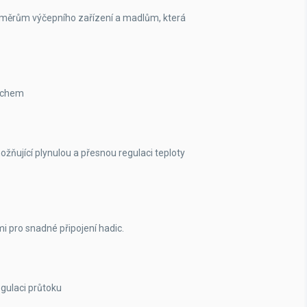
měrům výčepního zařízení a madlům, která
vrchem
ňující plynulou a přesnou regulaci teploty
i pro snadné připojení hadic.
gulaci průtoku