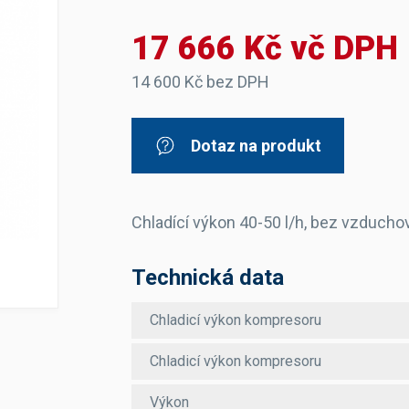
Dávkovače vody
Páky
Sítka
17 666 Kč vč DPH
Transportní vozíky
Hadičky do mlékovek
Nádoby na vodu
Hrnce a pánve
Nádoby na sedlinu
Odkapní mřížky
14 600 Kč bez DPH
Násypky kávy
Dotaz na produkt
Kuchyňské pomůcky
Chladící výkon 40-50 l/h, bez vzduch
Technická data
Sanitace
Sanitační technika
Čistící prostředky
Chladicí výkon kompresoru
Náhradní díly
Chladicí výkon kompresoru
Výkon