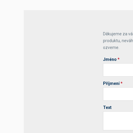
Děkujeme za váš
produktu, neváh
ozveme.
Jméno
*
Příjmení
*
Text