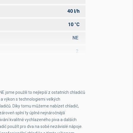
40 l/h
10 °C
NE
2
2
14 m
7x8
jsme použili to nejlepší z ostatních chladičů
a výkon s technologiemi velkých
322 W
ladičů. Díky tomu můžeme nabízet chladič,
ároveň splní ty úplně nejnáročnější
1,40 A
ání kvalitně vychlazeného piva a dalších
ič použít pro dva na sobě nezávislé nápoje.
25,5 kg