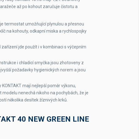
naražeče až po kohout zaručuje čistotu a
je termostat umožňující plynulou a přesnou
 klíč na kohouty, odkapní miska a rychlospojky
 zařízení jde použít i v kombinaci s výčepním
strukce i chladicí smyčka jsou zhotoveny z
nejvyšší požadavky hygienických norem a jsou
y KONTAKT mají nejlepší poměr výkonu,
st modelu nenechá nikoho na pochybách, že je
ostí několika desítek žíznivých krků.
AKT 40 NEW GREEN LINE