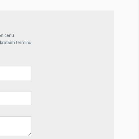
en cenu
jkratším termínu