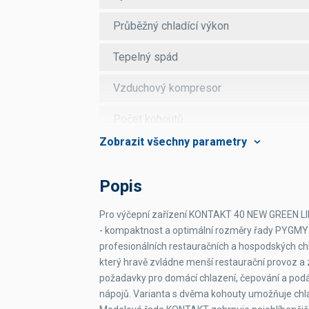
Průběžný chladící výkon
Tepelný spád
Vzduchový kompresor
Počet kohoutů
Počet nápojů chlazených
Délka chladicích smyček
Popis
Průměr chladící smyčky
Pro výčepní zařízení KONTAKT 40 NEW GREEN LINE 
- kompaktnost a optimální rozměry řady PYGMY 
Příkon
profesionálních restauračních a hospodských ch
který hravě zvládne menší restaurační provoz a z
Jmenovitý proud
požadavky pro domácí chlazení, čepování a podáv
nápojů. Varianta s dvěma kohouty umožňuje chlad
Hmotnost