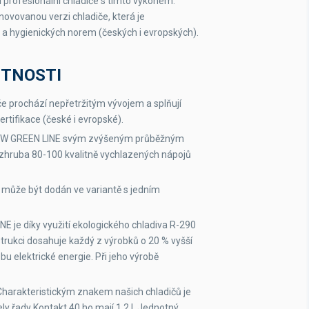
profesionální chladiče s tímto výkonem.
ovovanou verzi chladiče, která je
R290
 a hygienických norem (českých i evropských).
220-240 V
STNOSTI
e prochází nepřetržitým vývojem a splňují
rtifikace (české i evropské).
NEW GREEN LINE svým zvýšeným průběžným
zhruba 80-100 kvalitně vychlazených nápojů
 může být dodán ve variantě s jedním
E je díky využití ekologického chladiva R-290
strukci dosahuje každý z výrobků o 20 % vyšší
bu elektrické energie. Při jeho výrobě
harakteristickým znakem našich chladičů je
ly řady Kontakt 40 ho mají 1,2 l. Jednotný