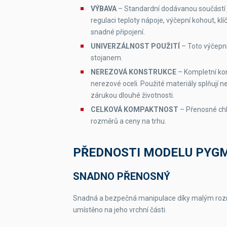
VÝBAVA
– Standardní dodávanou součástí 
regulaci teploty nápoje, výčepní kohout, kl
snadné připojení.
UNIVERZÁLNOST POUŽITÍ
– Toto výčepní
stojanem.
NEREZOVÁ KONSTRUKCE
– Kompletní kon
nerezové oceli. Použité materiály splňují 
zárukou dlouhé životnosti.
CELKOVÁ KOMPAKTNOST
– Přenosné chl
rozměrů a ceny na trhu.
PŘEDNOSTI MODELU PYGM
SNADNO PŘENOSNÝ
Snadná a bezpečná manipulace díky malým rozm
umístěno na jeho vrchní části.