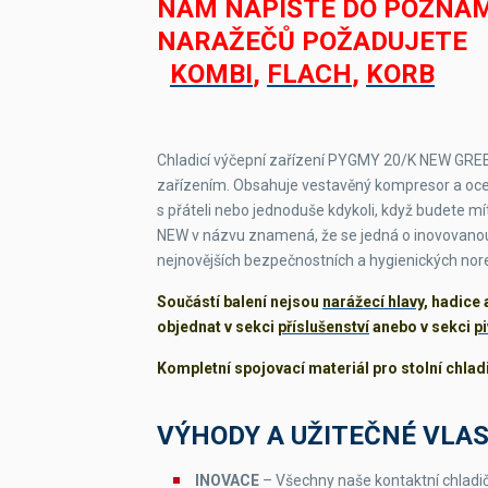
NÁM NAPIŠTE DO POZNÁM
Příkon
NARAŽEČŮ P
KOMBI
,
FLACH
,
KORB
Jmenovitý proud
Hmotnost
Chladicí výčepní zařízení PYGMY 20/K NEW GRE
Typ chladiva
zařízením. Obsahuje vestavěný kompresor a ocen
s přáteli nebo jednoduše kdykoli, když budete mí
Napětí
NEW v názvu znamená, že se jedná o inovovanou v
nejnovějších bezpečnostních a hygienických nor
Součástí balení nejsou
narážecí hlavy
, hadice
objednat v sekci
příslušenství
anebo v sekci
p
Kompletní spojovací materiál pro stolní chla
VÝHODY A UŽITEČNÉ VLA
INOVACE
– Všechny naše kontaktní chladič