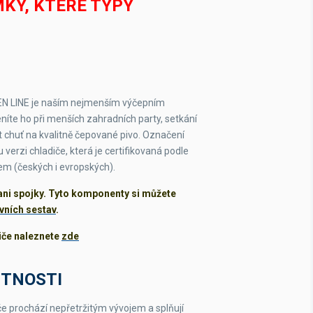
KY, KTERÉ TYPY
322 W
OŽADUJETE
1,40 A
15,5 kg
EN LINE je naším nejmenším výčepním
R290
íte ho při menších zahradních party, setkání
t chuť na kvalitně čepované pivo. Označení
220-240 V
erzi chladiče, která je certifikovaná podle
em (českých i evropských).
 ani spojky. Tyto komponenty si můžete
ivních sestav
.
diče naleznete
zde
STNOSTI
e prochází nepřetržitým vývojem a splňují