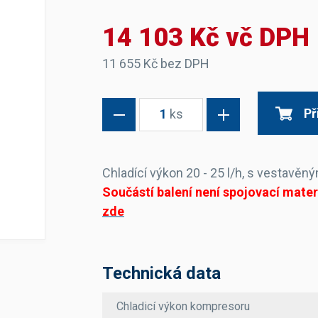
Dávkovače vody
Páky
Sítka
14 103 Kč vč DPH
Transportní vozíky
Hadičky do mlékovek
Nádoby na vodu
Hrnce a pánve
Nádoby na sedlinu
Odkapní mřížky
11 655 Kč bez DPH
Násypky kávy
Př
1
ks
Kuchyňské pomůcky
Chladící výkon 20 - 25 l/h, s vesta
Součástí balení není spojovací mater
zde
Sanitace
Sanitační technika
Čistící prostředky
Náhradní díly
Technická data
Chladicí výkon kompresoru