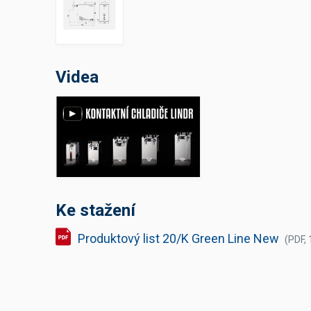
Výčepní stoly a desky
Videa
Ke stažení
Produktový list 20/K Green Line New
(PDF,