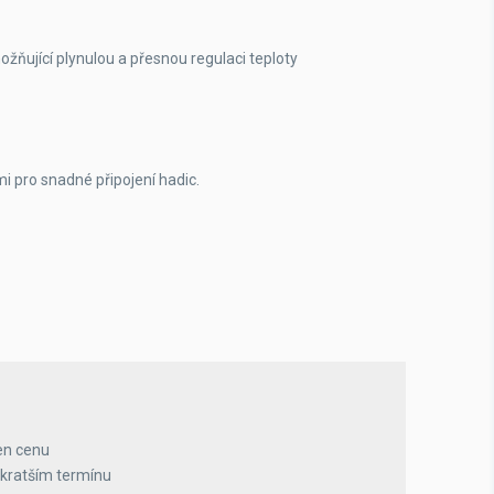
ňující plynulou a přesnou regulaci teploty
i pro snadné připojení hadic.
en cenu
jkratším termínu