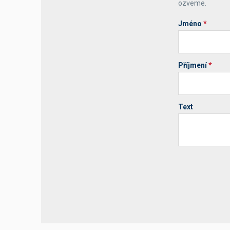
ozveme.
Jméno
*
Příjmení
*
Text
Your website 