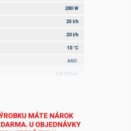
280 W
25 l/h
20 l/h
10 °C
ANO
2,8-3,2 bar
1
1
10,5 m
VÝROBKU MÁTE NÁROK
ZDARMA. U OBJEDNÁVKY
7x8 mm