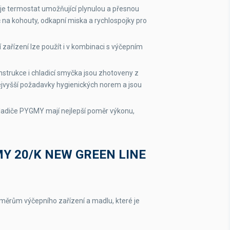
je termostat umožňující plynulou a přesnou
íč na kohouty, odkapní miska a rychlospojky pro
 zařízení lze použít i v kombinaci s výčepním
strukce i chladicí smyčka jsou zhotoveny z
nejvyšší požadavky hygienických norem a jsou
adiče PYGMY mají nejlepší poměr výkonu,
Y 20/K NEW GREEN LINE
ěrům výčepního zařízení a madlu, které je