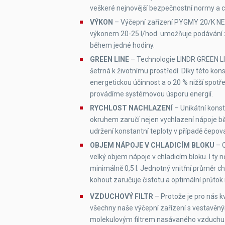
veškeré nejnovější bezpečnostní normy a ce
VÝKON
– Výčepní zařízení PYGMY 20/K 
výkonem 20-25 l/hod. umožňuje podávání z
během jedné hodiny.
GREEN LINE
– Technologie LINDR GREEN LIN
šetrná k životnímu prostředí. Díky této kon
energetickou účinnost a o 20 % nižší spotře
provádíme systémovou úsporu energií.
RYCHLOST NACHLAZENÍ
– Unikátní konst
okruhem zaručí nejen vychlazení nápoje bě
udržení konstantní teploty v případě čepov
OBJEM NÁPOJE V CHLADICÍM BLOKU
– C
velký objem nápoje v chladicím bloku. I t
minimálně 0,5 l. Jednotný vnitřní průměr 
kohout zaručuje čistotu a optimální průtok
VZDUCHOVÝ FILTR
– Protože je pro nás k
všechny naše výčepní zařízení s vestav
molekulovým filtrem nasávaného vzduchu