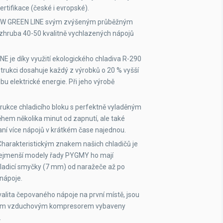
rtifikace (české i evropské).
NEW GREEN LINE svým zvýšeným průběžným
hruba 40-50 kvalitně vychlazených nápojů
E je díky využití ekologického chladiva R-290
strukci dosahuje každý z výrobků o 20 % vyšší
bu elektrické energie. Při jeho výrobě
rukce chladicího bloku s perfektně vyladěným
hem několika minut od zapnutí, ale také
aní více nápojů v krátkém čase najednou.
harakteristickým znakem našich chladičů je
y nejmenší modely řady PYGMY ho mají
chladicí smyčky (7 mm) od naražeče až po
 nápoje.
valita čepovaného nápoje na první místě, jsou
ěným vzduchovým kompresorem vybaveny
.