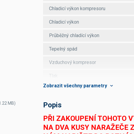
Chladicí výkon kompresoru
Chladicí výkon
Průběžný chladící výkon
Tepelný spád
Vzduchový kompresor
Tlak
Počet kohoutů
Počet nápojů chlazených
 1.22 MB)
Popis
Délka chladicích smyček
PŘI ZAKOUPENÍ TOHOTO 
NA DVA KUSY NARAŽEČE 
Průměr chladící smyčky