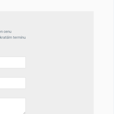
en cenu
jkratším termínu