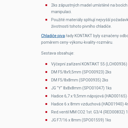
2ks zápustných madel umístěné na bocích 
manipulaci.
Použité materiály splňují nejvyšší požada
životnosti tohoto pivního chladiče.
Chladiče piva
řady KONTAKT byly označeny odborn
poměrem ceny-výkonu-kvality-rozměru.
Sestava obsahuje:
Výčepní zařízení KONTAKT 55 (LCH00936)
DM F5/8x9,5mm (SPO00923) 2ks
DM F5/8x8mm (SPO00935) 2ks
JG "Y" 8x8x8mm (SPO01047) 1ks
Hadice 6,7 x 9,5mm nápojová (HAD00165)
Hadice 6 x 8mm vzduchová (HAD01940) 
Red.ventil MM CO2 1st. G3/4 (RED00832) 
JG F7/16 x 8mm (SPO01559) 1ks