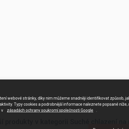
ačtení webové stránky, díky nim můžeme snadněji identifikovat způsob, j
ktivity. Typy cookies a podrobnější informace naleznete popsané níže,
e v
zásadách ochrany soukromí společnosti Google
.
ší produkty v kategorii Suché chlazení na 