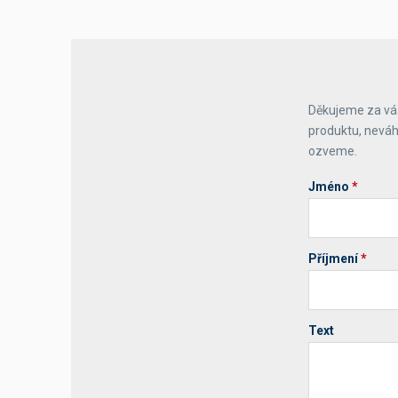
Děkujeme za váš
produktu, neváh
ozveme.
Jméno
*
Příjmení
*
Text