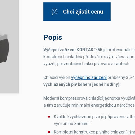
Dávkovače vody
Páky
Sítka
Chci zjistit cenu
Transportní vozíky
Hadičky do mlékovek
Nádoby na vodu
Hrnce a pánve
Nádoby na sedlinu
Odkapní mřížky
Násypky kávy
Popis
Výčepní zařízení KONTAKT-55
je profesionální 
Kuchyňské pomůcky
kontaktních chladičů především svým všestranný
využití, prezentačních akcí pivovaru a rautech.
Chladící výkon
výčepního zařízení
průběžný 35-4
vychlazených piv během jedné hodiny
).
Sanitace
Moderní kompresorová chladící jednotka využívá
Sanitační technika
Čistící prostředky
a tím zaručuje minimální energetickou náročnos
Náhradní díly
Kvalitně vychlazené pivo je připraveno v th
výčepního zařízení.
Kompletní konstrukce pivního chlazení i šn