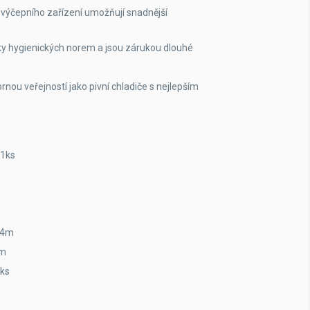
výčepního zařízení umožňují snadnější
vky hygienických norem a jsou zárukou dlouhé
ou veřejností jako pivní chladiče s nejlepším
 1ks
 4m
4m
1ks