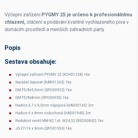
Výčepní zařízení
PYGMY 25 je určeno k profesionálnímu
chlazení,
stáčení a podávání kvalitně vychlazeného piva v
domácím prostředí a menších zahradních party.
Popis
Sestava obsahuje:
Výčepní zařízení PYGMY 25 (KCH01228) 1ks
Naražeč bajonet (NAR01263) 1ks
DM F5/8x9,5mm (SPO00923) 1ks
DM F5/8x8mm (SPO00935) 1ks
Hadice 6,7 x 9,5mm nápojová (HAD00165) 2m
Hadice 6 x 8mm vzduchová (HAD01940) 2m
Redukční ventil MM N2 1st. W24,32 (RED00842) 1ks
JG F7/16 x 8mm (SPO01559) 1ks