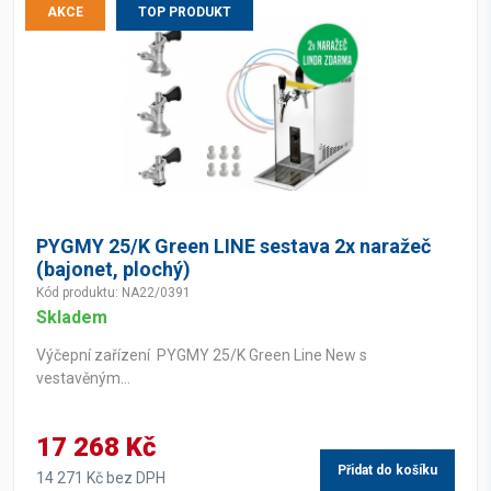
AKCE
TOP PRODUKT
PYGMY 25/K Green LINE sestava 2x naražeč
(bajonet, plochý)
Kód produktu: NA22/0391
Skladem
Výčepní zařízení PYGMY 25/K Green Line New s
vestavěným...
17 268 Kč
Přidat do košíku
14 271 Kč bez DPH