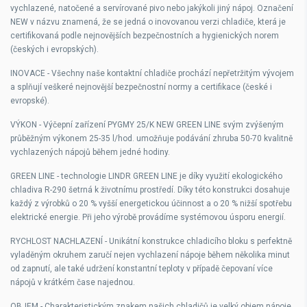
vychlazené, natočené a servírované pivo nebo jakýkoli jiný nápoj. Označení
NEW v názvu znamená, že se jedná o inovovanou verzi chladiče, která je
certifikovaná podle nejnovějších bezpečnostních a hygienických norem
(českých i evropských).
INOVACE
-
Všechny naše kontaktní chladiče prochází nepřetržitým vývojem
a splňují veškeré nejnovější bezpečnostní normy a certifikace (české i
evropské).
VÝKON
-
Výčepní zařízení PYGMY 25/K NEW GREEN LINE svým zvýšeným
průběžným výkonem
25-35 l/hod
. umožňuje podávání zhruba
50-70 kvalitně
vychlazených nápojů během jedné hodiny.
GREEN LINE
-
technologie LINDR GREEN LINE je díky využití
ekologického
chladiva R-290
šetrná k životnímu prostředí. Díky této konstrukci dosahuje
každý z výrobků o 20 % vyšší energetickou účinnost a o 20 % nižší spotřebu
elektrické energie. Při jeho výrobě provádíme systémovou úsporu energií.
RYCHLOST NACHLAZENÍ
-
Unikátní konstrukce chladicího bloku s perfektně
vyladěným okruhem zaručí nejen vychlazení nápoje během několika minut
od zapnutí, ale také udržení konstantní teploty v případě čepovaní více
nápojů v krátkém čase najednou.
OBJEM
-
Charakteristickým znakem našich chladičů je velký objem nápoje