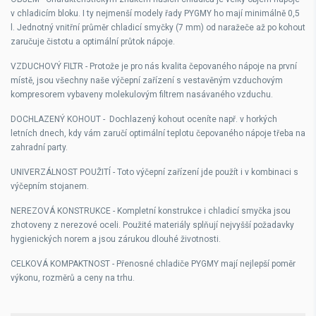
v chladicím bloku. I ty nejmenší modely řady PYGMY ho mají minimálně 0,5
l. Jednotný vnitřní průměr chladicí smyčky (7 mm) od naražeče až po kohout
zaručuje čistotu a optimální průtok nápoje.
VZDUCHOVÝ FILTR
-
Protože je pro nás kvalita čepovaného nápoje na první
místě, jsou všechny naše výčepní zařízení s vestavěným vzduchovým
kompresorem vybaveny molekulovým filtrem nasávaného vzduchu.
DOCHLAZENÝ KOHOUT
-
Dochlazený kohout oceníte např. v horkých
letních dnech, kdy vám zaručí optimální teplotu čepovaného nápoje třeba na
zahradní party.
UNIVERZÁLNOST POUŽITÍ
-
Toto výčepní zařízení jde použít i v kombinaci s
výčepním stojanem.
NEREZOVÁ KONSTRUKCE
-
Kompletní konstrukce i chladicí smyčka jsou
zhotoveny z nerezové oceli. Použité materiály splňují nejvyšší požadavky
hygienických norem a jsou zárukou dlouhé životnosti.
CELKOVÁ KOMPAKTNOST
-
Přenosné chladiče PYGMY mají nejlepší poměr
výkonu, rozměrů a ceny na trhu.