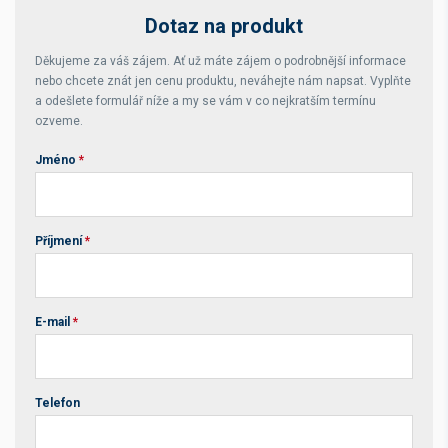
Dotaz na produkt
Děkujeme za váš zájem. Ať už máte zájem o podrobnější informace
nebo chcete znát jen cenu produktu, neváhejte nám napsat. Vyplňte
a odešlete formulář níže a my se vám v co nejkratším termínu
ozveme.
Jméno
*
Příjmení
*
E-mail
*
Telefon