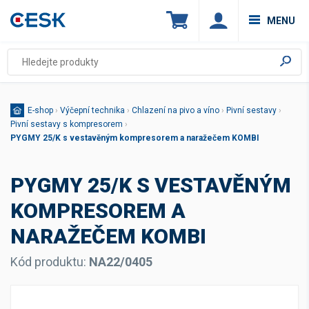
MENU
E-shop
›
Výčepní technika
›
Chlazení na pivo a víno
›
Pivní sestavy
›
Pivní sestavy s kompresorem
›
PYGMY 25/K s vestavěným kompresorem a naražečem KOMBI
PYGMY 25/K S VESTAVĚNÝM
KOMPRESOREM A
NARAŽEČEM KOMBI
Kód produktu:
NA22/0405