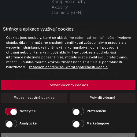
Komplexní služby
Aktuality
Our history (EN)
Stránky a aplikace využívají cookies.
UŽITEČNÉ ODKAZY
Cookies jsou soubory, které se ukládají ve vašem zařízení při načtení webové
stránky, díky nim můžeme snadněji identifikovat způsob, jakým pracujete s
Jak nakupovat
webovými stránkami, vstřícněji s vámi komunikovat, odhalit podvodné
Obchodní podmínky
chování nebo cílit marketingové aktivity. Typy cookies a podrobnější
GDPR - ochrana osobních údajů
informace naleznete popsané níže, můžete si zde zvolit svou preferovanou
Profil zadavatele
variantu. Souhlas můžete kdykoliv změnit nebo zrušit. Další podrobnosti
naleznete v
Sdělení před uzavřením kupní smlouvy pro spotřebitele
zásadách ochrany soukromí společnosti Google
.
Poučení o odstoupení od smlouvy pro spotřebitele dle nař. vl.
č. 363/2013 Sb.
Doprava
Povolit všechny cookies
Platba
Vrácení zboží
Pouze nezbytné cookies
Potvrdit vybrané
Povinná publicita
Nezbytné
Preferenční
Analytické
Marketingové