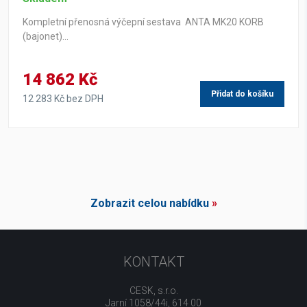
Kompletní přenosná výčepní sestava ANTA MK20 KORB
(bajonet)...
14 862 Kč
Přidat do košíku
12 283 Kč bez DPH
Zobrazit celou nabídku
»
KONTAKT
CESK, s.r.o.
Jarní 1058/44i, 614 00