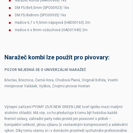
Naražeč kombi (NAR00438) 1ks
DM F5/8x9,5mm (SPO00923) 1ks
DM F5/8x8mm (SPO00935) 1ks
Hadice 6,7 x 9,5mm nápojová (HAD00165) 2m
Hadice 6 x 8mm vzduchová (HAD01940) 2m
Naražeč kombi lze použít pro pivovary:
POZOR NEJEDNÁ SE O UNIVERZÁLNÍ NARAŽEČ
Břeclav, Březnice, Černá Hora, Chodová Planá, Originál Kofola, Vsetín
minipivovar Valášek, Vyškov, Znojmo pivovar Hostan.
Výčepní zařízení
PYGMY 25/K NEW GREEN LINE
tvoří špičku mezi malými
stolními chladiči. Má vše, co ho předurčuje k tomu být hvězdou každé
firemní oslavy, zahradní party nebo prostě jen posezení s přáteli –
kompaktní velikost, plnou výbavu (s vestavěným kompresorem) a adekvátní
výkon. Díky tomu všemu si i v domácím prostředí vychutnáte profesionálně